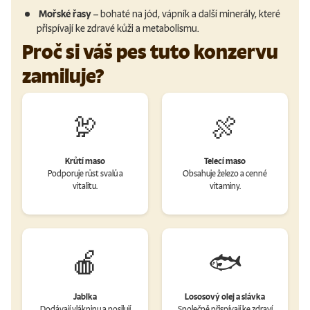
Mořské řasy
– bohaté na jód, vápník a další minerály, které
přispívají ke zdravé kůži a metabolismu.
Proč si váš pes tuto konzervu
zamiluje?
🦃
🍖
Krůtí maso
Telecí maso
Podporuje růst svalů a
Obsahuje železo a cenné
vitalitu.
vitaminy.
🍎
🐟
Jablka
Lososový olej a slávka
Dodávají vlákninu a posilují
Společně přispívají ke zdraví