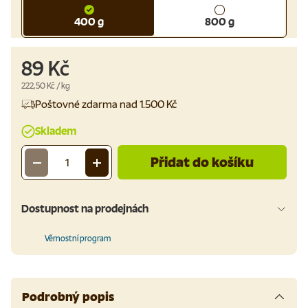
400 g
800 g
89 Kč
Cena za jednotku
222,50 Kč
/
kg
Poštovné zdarma nad 1.500 Kč
Skladem
Přidat do košíku
-
+
Množství
Dostupnost na prodejnách
Věrnostní program
Podrobný popis