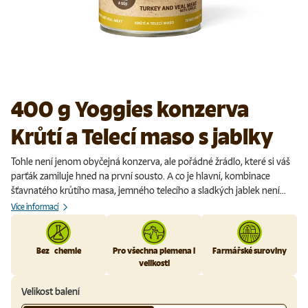
400 g Yoggies konzerva
Krůtí a Telecí maso s jablky
Tohle není jenom obyčejná konzerva, ale pořádné žrádlo, které si váš
parťák zamiluje hned na první sousto. A co je hlavní, kombinace
šťavnatého krůtího masa, jemného telecího a sladkých jablek není...
Více informací
Bez chemie
Pro všechna plemena i
Farmářské suroviny
velikosti
Velikost balení