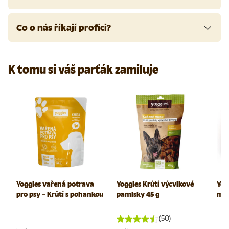
Co o nás říkají profíci?
K tomu si váš parťák zamiluje
Yoggies vařená potrava
Yoggies Krůtí výcvikové
Yog
pro psy – Krůtí s pohankou
pamlsky 45 g
mon
(50)