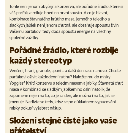
Tohle není jenom obyčejná konzerva, ale pořádné žrádlo, které si
váš parťák zamiluje hned na první sousto. A co je hlavní,
kombinace šťavnatého krůtího masa, jemného telecího a
sladkých jablek není jenom chutná, ale obsahuje spoustu živin.
Vašemu parťákovi tedy dodá spoustu energie na všechny
společné zážitky.
Pořádné žrádlo, které rozbije
každý stereotyp
Venčení, hraní, granule, spaní – a další den zase nanovo. Chcete
parťákovi oživit každodenní rutinu? Naložte mu do misky
Yoggies
®
Krůtí konzervu s telecím masem a jablky.
Šťavnatá chuť
masa v kombinaci se sladkým jablkem ho oslní
natolik, že
zapomene nejen na to, co je za den, ale možná i na to, jak se
jmenuje. Nedivte se tedy, když se po důkladném vypucování
misky pokusí vyžebrat nášup.
Složení stejně čisté jako vaše
přátelství