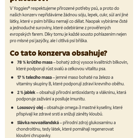
V Yoggies
®
respektujeme přirozené potřeby psů, a proto do
našich konzerv nepřidáváme
žádnou sóju, lepek, cukr, sůl ani jiné
látky, které v psím bříšku nemají co dělat
. Naopak vybíráme čisté
a jednoduché suroviny, které odebíráme z prověřených
evropských farem. Díky tomu je každé sousto pohlazením nejen
pro mlsné psí jazýčky, ale i citlivá psí bříška.
Co tato konzerva obsahuje?
78 % krůtího masa
– bohatý zdroj vysoce kvalitních bílkovin,
které podporují růst svalů a celkovou vitalitu psa.
17 % telecího masa
– jemné maso bohaté na železo a
vitaminy skupiny B, které podporují zdraví krevního oběhu.
2 % jablek
– obsahují přírodní antioxidanty a vlákninu, která
podporuje zažívání a posiluje imunitu.
Lososový olej
– obsahuje omega-3 mastné kyseliny, které
přispívají ke zdravé srsti a snižují záněty kloubů.
Slávka novozélandská
– přírodní zdroj glukosaminu a
chondroitinu, tedy látek, které pomáhají regenerovat
kloubní chrupavky.