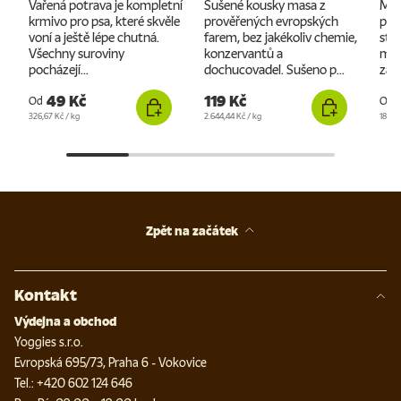
Vařená potrava je kompletní
Sušené kousky masa z
Mon
krmivo pro psa, které skvěle
prověřených evropských
pro
voní a ještě lépe chutná.
farem, bez jakékoliv chemie,
stu
Všechny suroviny
konzervantů a
mas
pocházejí...
dochucovadel. Sušeno p...
zátě
49 Kč
119 Kč
Od
Od
Cena za jednotku
Cena za jednotku
Cena 
326,67 Kč
/
kg
2.644,44 Kč
/
kg
189,5
Zpět na začátek
Kontakt
Výdejna a obchod
Yoggies s.r.o.
Evropská 695/73, Praha 6 - Vokovice
Tel.: +420 602 124 646