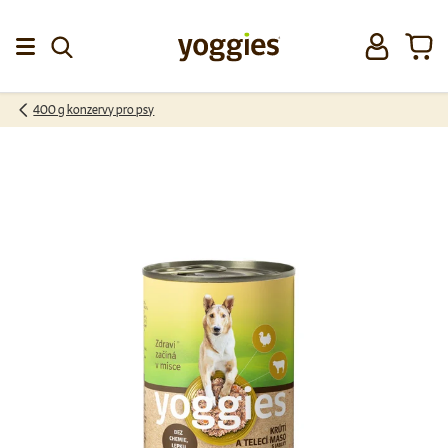
Přeskočit na obsah
Přihlásit se
Koší
Menu
400 g konzervy pro psy