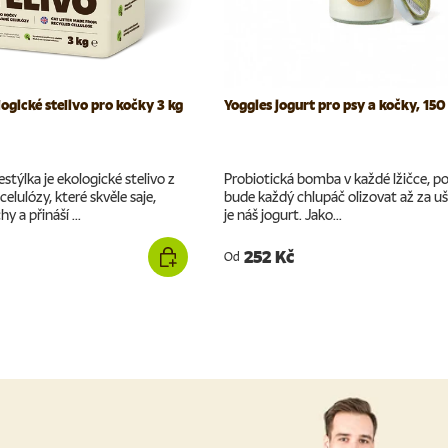
ogické stelivo pro kočky 3 kg
Yoggies jogurt pro psy a kočky, 150
stýlka je ekologické stelivo z
Probiotická bomba v každé lžičce, po
elulózy, které skvěle saje,
bude každý chlupáč olizovat až za uš
y a přináší ...
je náš jogurt. Jako...
252 Kč
Od