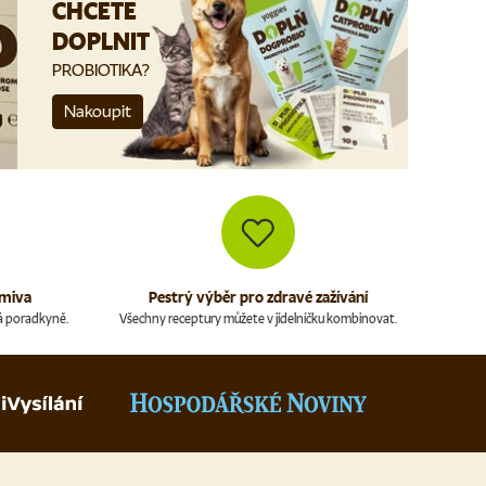
CHCETE
DOPLNIT
PROBIOTIKA?
Nakoupit
rmiva
Pestrý výběr pro zdravé zažívání
á poradkyně.
Všechny receptury můžete v jídelníčku kombinovat.