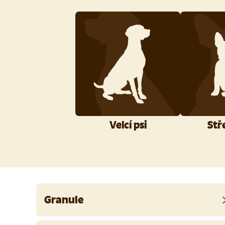
Velcí psi
Stř
Granule