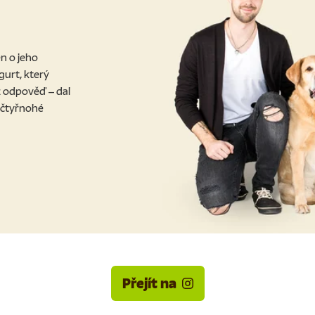
n o jeho
gurt, který
ež odpověď – dal
 čtyřnohé
Přejít na