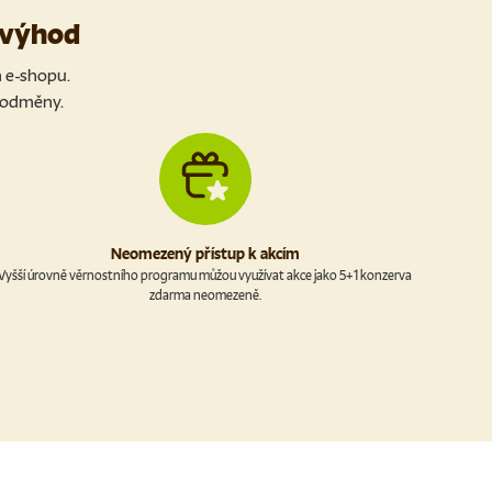
u výhod
m e-shopu.
é odměny.
Neomezený přístup k akcím
Vyšší úrovně věrnostního programu můžou využívat akce jako 5+1 konzerva
zdarma neomezeně.