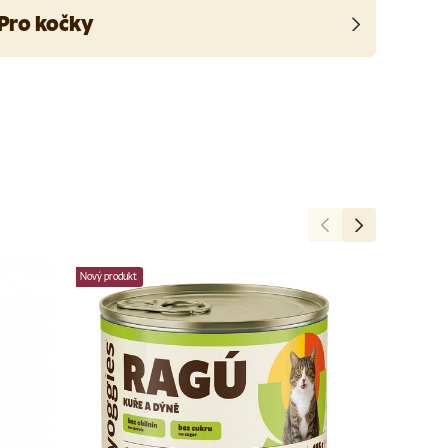
Pro kočky
Předchozí
Další
Nový produkt