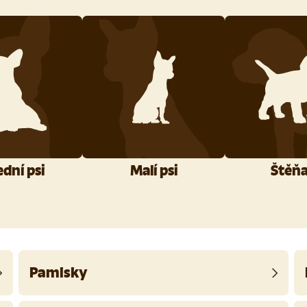
ední psi
Malí psi
Štěň
Pamlsky