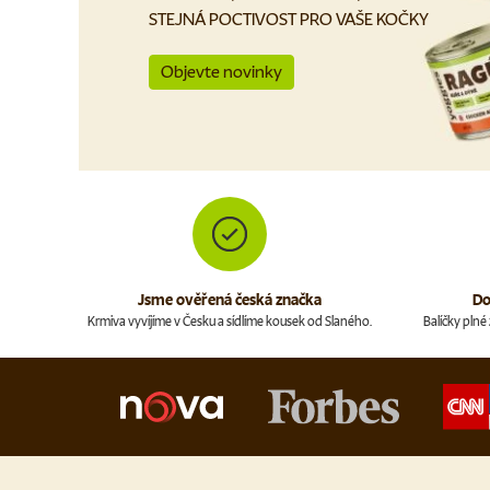
STEJNÁ POCTIVOST PRO VAŠE KOČKY
Objevte novinky
Jsme ověřená česká značka
Do
Krmiva vyvíjíme v Česku a sídlíme kousek od Slaného.
Balíčky pln