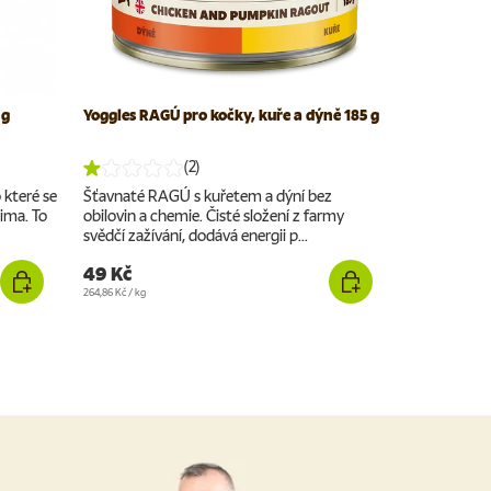
 g
Yoggies RAGÚ pro kočky, kuře a dýně 185 g
Yoggies Oc
(2)
 které se
Šťavnaté RAGÚ s kuřetem a dýní bez
Obáváte se 
ima. To
obilovin a chemie. Čisté složení z farmy
veterináře?
svědčí zažívání, dodává energii p...
Ochrana pro
49 Kč
660 Kč
Cena za jednotku
Cena za jednotku
264,86 Kč
/
kg
1.320 Kč
/
kg