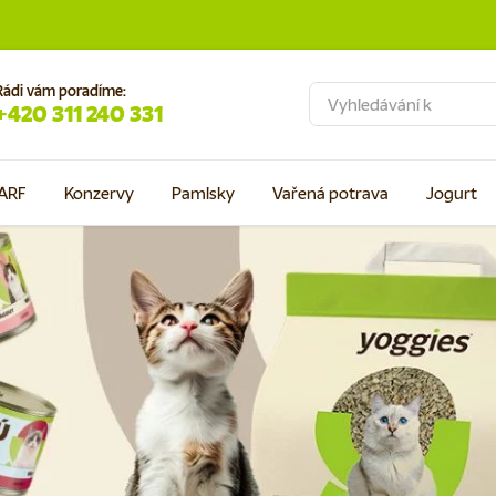
Rádi vám poradíme:
Hledat
+420 311 240 331
ARF
Konzervy
Pamlsky
Vařená potrava
Jogurt