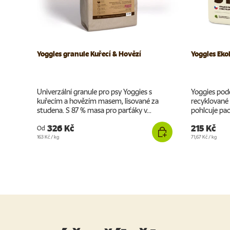
Yoggies granule Kuřecí & Hovězí
Yoggies Ekol
Univerzální granule pro psy Yoggies s
Yoggies pode
kuřecím a hovězím masem, lisované za
recyklované c
studena. S 87 % masa pro parťáky v...
pohlcuje pach
326 Kč
215 Kč
Od
Cena za jednotku
Cena za jednotku
163 Kč
/
kg
71,67 Kč
/
kg