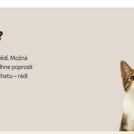
?
ovědí. Možná
ihne poprosit
chatu – rádi