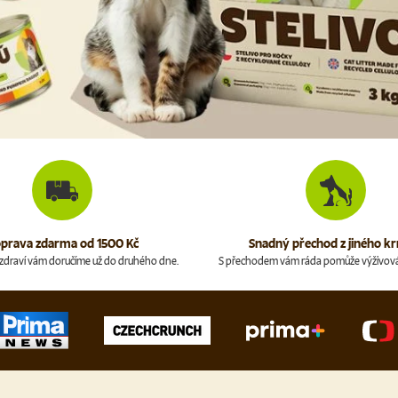
prava zdarma od 1500 Kč
Snadný přechod z jiného k
é zdraví vám doručíme už do druhého dne.
S přechodem vám ráda pomůže výživov