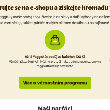
rujte se na e-shopu a získejte hromad
Yoggísky (naše body) a využívejte je na slevy a další výhody na naše
e vám sčítají, takže i páníčci malých plemen dosáhnou na zajímav
Až 12 Yoggísků (bodů) za každých 100 Kč
Věrných zákazníků si velmi vážíme, proto čím více a déle nakupujete, tím více
Yoggísků za nákup dostanete.
Více o věrnostním programu
Naši parťáci