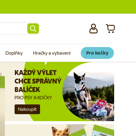
Přihlásit se
Košík
Doplňky
Hračky a vybavení
Pro kočky
KAŽDÝ VÝLET
CHCE SPRÁVNÝ
BALÍČEK
PRO PSY A KOČKY
Zdravá krmiva
Nakoupit
pro psy a kočky
NEJLEPŠÍ ZAŽÍVÁNÍ JE TO SPOLEČNÉ