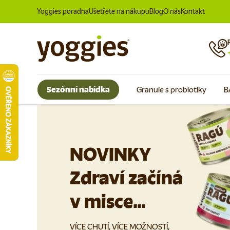
Yoggies poradna
Ušetřete na nákupu
Blog
O nás
Kontakt
Přeskočit na obsah
Sezónní nabídka
Granule s probiotiky
B
NOVINKY
Zdraví začíná
v misce...
VÍCE CHUTÍ, VÍCE MOŽNOSTÍ,