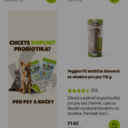
Cena za jednotku
Cena za jednotku
4.445,45 Kč
/
kg
1.650 Kč
/
kg
Yoggies Fit kostička lisovaná
za studena pro psy 118 g
(50)
Zdravá a jedinečná pochoutka
pro psy bez chemie, cukru a
lákadel vyrobená lisováním za
studena. Pamlsek bez l...
71 Kč
Cena za jednotku