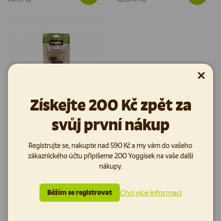
Zavřít
Získejte 200 Kč zpět za
svůj první nákup
Yoggies Fit kostičky lisované
za studena pro psy 2x47 g
Registrujte se, nakupte nad 590 Kč a my vám do vašeho
(50)
zákaznického účtu připíšeme 200 Yoggísek na vaše další
nákupy.
Zdravá a jedinečná pochoutka
pro psy bez chemie, cukru a
lákadel vyrobená lisováním za
Chci více informací
Běžím se registrovat
studena. Pamlsek bez l...
91 Kč
Cena za jednotku
968,09 Kč
/
kg