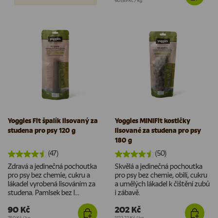
601,69 Kč
/
kg
Yoggies Fit špalík lisovaný za
Yoggies MINIFit kostičky
studena pro psy 120 g
lisované za studena pro psy
180 g
(47)
(50)
Zdravá a jedinečná pochoutka
Skvělá a jedinečná pochoutka
pro psy bez chemie, cukru a
pro psy bez chemie, obilí, cukru
lákadel vyrobená lisováním za
a umělých lákadel k čištění zubů
studena. Pamlsek bez l...
i zábavě.
90 Kč
202 Kč
Cena za jednotku
Cena za jednotku
750 Kč
/
kg
1.122,22 Kč
/
kg