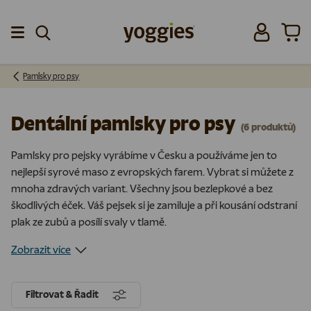
Přeskočit na obsah
Přihlásit se
Koší
Menu
Pamlsky pro psy
Dentální pamlsky pro psy
(6 produktů)
Pamlsky pro pejsky vyrábíme v Česku a používáme jen to
nejlepší syrové maso z evropských farem. Vybrat si můžete z
mnoha zdravých variant. Všechny jsou bezlepkové a bez
škodlivých éček. Váš pejsek si je zamiluje a při kousání odstraní
plak ze zubů a posílí svaly v tlamě.
Zobrazit více
Filtrovat & Řadit