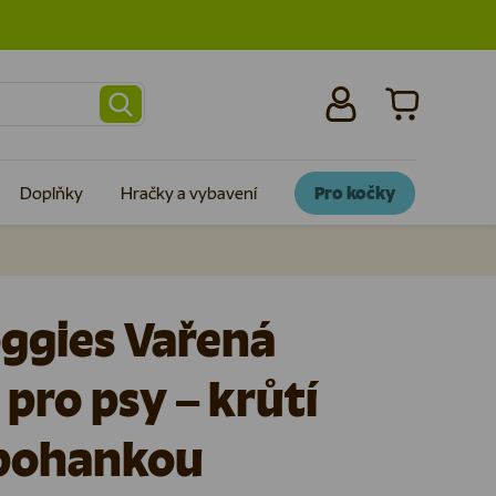
Přihlásit se
Košík
Doplňky
Hračky a vybavení
Pro kočky
oggies Vařená
pro psy – krůtí
 pohankou