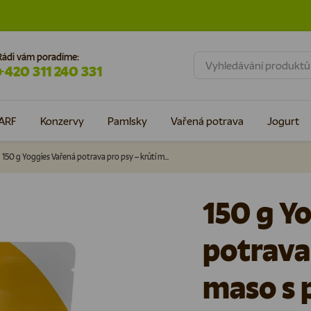
Rádi vám poradíme:
Hledat
+420 311 240 331
ARF
Konzervy
Pamlsky
Vařená potrava
Jogurt
150 g Yoggies Vařená potrava pro psy – krůtí maso s pohankou
150 g Y
potrava 
maso s