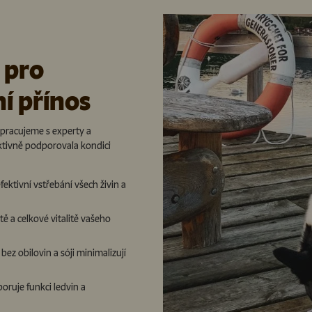
 pro
í přínos
upracujeme s experty a
aktivně podporovala kondici
ektivní vstřebání všech živin a
itě a celkové vitalitě vašeho
z obilovin a sóji minimalizují
ruje funkci ledvin a