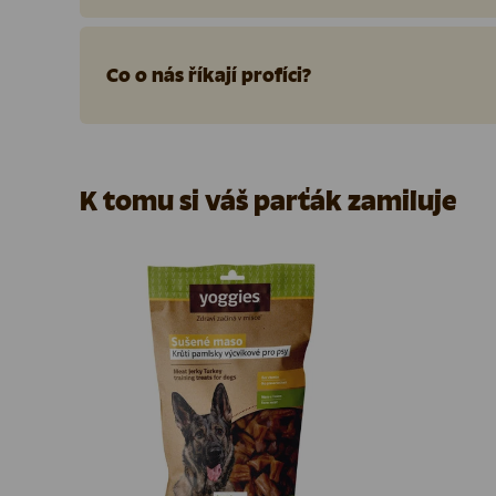
Co o nás říkají profíci?
K tomu si váš parťák zamiluje