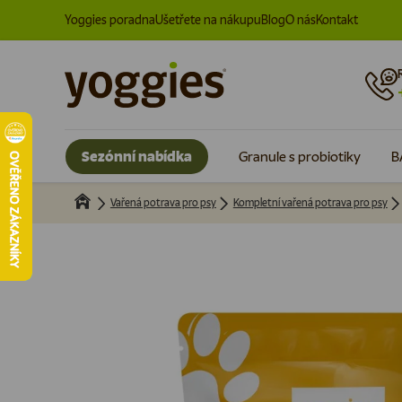
Yoggies poradna
Ušetřete na nákupu
Blog
O nás
Kontakt
Přeskočit na obsah
Sezónní nabídka
Granule s probiotiky
B
Vařená potrava pro psy
Kompletní vařená potrava pro psy