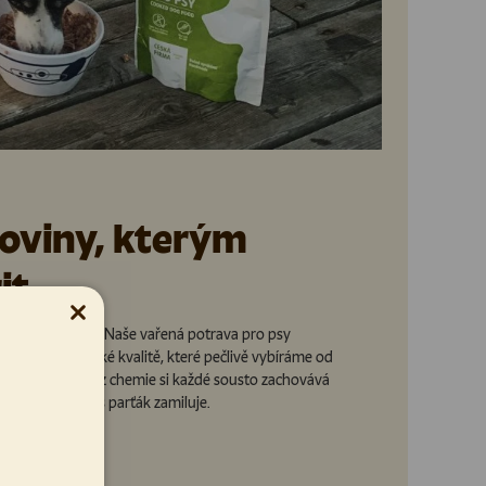
roviny, kterým
it
Zavřít
áme kompromisy. Naše vařená potrava pro psy
ny v potravinářské kvalitě, které pečlivě vybíráme od
 Díky vaření bez chemie si každé sousto zachovává
ť, kterou si váš parťák zamiluje.