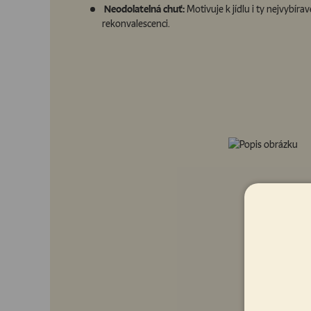
Neodolatelná chuť:
Motivuje k jídlu i ty nejvybíravě
rekonvalescenci.