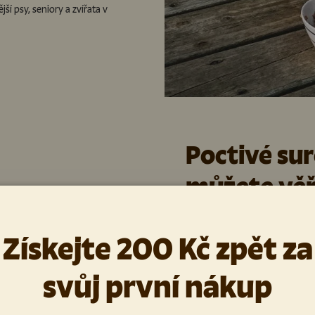
jší psy, seniory a zvířata v
Poctivé su
můžete věř
Když jde o vašeho psa, neděl
obsahuje jen ty nejlepší surovi
Získejte 200 Kč zpět za
ověřených evropských farmářů.
maximum živin a přirozenou chu
svůj první nákup