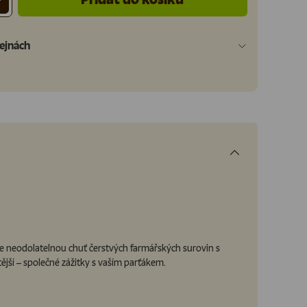
+
ejnách
juje neodolatelnou chuť čerstvých farmářských surovin s
ější – společné zážitky s vaším parťákem.