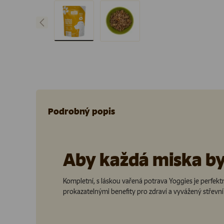
Předchozí
Načíst obrázek 1 v galerii
Načíst obrázek 2 v galerii
Podrobný popis
Aby každá miska by
Kompletní, s láskou vařená potrava Yoggies je perfektn
prokazatelnými benefity pro zdraví a vyvážený střevní 