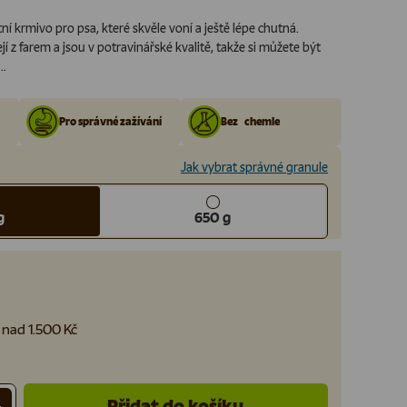
í krmivo pro psa, které skvěle voní a ještě lépe chutná.
 z farem a jsou v potravinářské kvalitě, takže si můžete být
..
Pro správné zažívání
Bez chemie
Jak vybrat správné granule
g
650 g
nad 1.500 Kč
Přidat do košíku