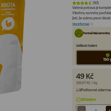
(50)
Vařená potrava je kompletn
Všechny suroviny pocházejí
jistí, že svému psovi dávát.
Více informací
Farmářské suroviny
Velikost balení
150 
49 Kč
Cena za jednotku
326,67 Kč
/
kg
Poštovné zdarma 
Skladem