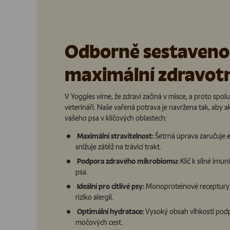
Odborně sestaveno
maximální zdravotn
V Yoggies víme, že zdraví začíná v misce, a proto spol
veterináři. Naše vařená potrava je navržena tak, aby 
vašeho psa v klíčových oblastech:
Maximální stravitelnost:
Šetrná úprava zaručuje ef
snižuje zátěž na trávicí trakt.
Podpora zdravého mikrobiomu:
Klíč k silné imun
psa.
Ideální pro citlivé psy:
Monoproteinové receptury be
riziko alergií.
Optimální hydratace:
Vysoký obsah vlhkosti podpo
močových cest.