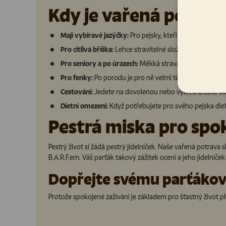
Kdy je vařená potrava
Mají vybíravé jazýčky:
Pro pejsky, kteří nad každou mis
Pro citlivá bříška:
Lehce stravitelné složení pro psy, kteř
Pro seniory a po úrazech:
Měkká strava pro psy senior
Pro fenky:
Po porodu je pro ně velmi těžké přijímat gr
Cestování:
Jedete na dovolenou nebo výlet a chcete va
Dietní omezení:
Když potřebujete pro svého pejska die
Pestrá miska pro spo
Pestrý život si žádá pestrý jídelníček. Naše vařená potra
B.A.R.F.em. Váš parťák takový zážitek ocení a jeho jídelníček
Dopřejte svému parťákovi
Protože spokojené zažívání je základem pro šťastný život p