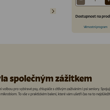
-
Množství
Další
Dostupnost na prod
Věrnostní program
la společným zážitkem
í volbou pro vybíravé psy, chlupáče s citlivým zažíváním i psí seniory. Spo
mikrobiom. To vše v praktickém balení, které vám ušetří čas na to nejdůležit