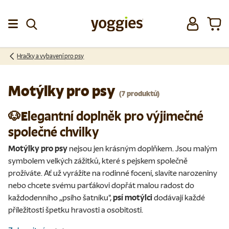
Přeskočit na obsah
Přihlásit se
Koší
Menu
Hračky a vybavení pro psy
Motýlky pro psy
(7 produktů)
🐶E
legantní doplněk pro výjimečné
společné chvilky
Motýlky pro psy
nejsou jen krásným doplňkem. Jsou malým
symbolem velkých zážitků, které s pejskem společně
prožíváte. Ať už vyrážíte na rodinné focení, slavíte narozeniny
nebo chcete svému parťákovi dopřát malou radost do
každodenního ,,psího šatníku",
psí motýlci
dodávají každé
příležitosti špetku hravosti a osobitosti.