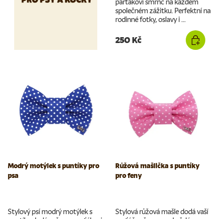
parťákovi šmrnc na každém
společném zážitku. Perfektní na
rodinné fotky, oslavy i ...
250 Kč
Modrý motýlek s puntíky pro
Růžová mašlička s puntíky
psa
pro feny
Stylový psí modrý motýlek s
Stylová růžová mašle dodá vaší