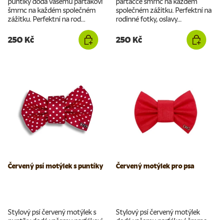
puntíky dodá vašemu parťákovi
parťáčce šmrnc na každém
šmrnc na každém společném
společném zážitku. Perfektní na
zážitku. Perfektní na rod...
rodinné fotky, oslavy...
250 Kč
250 Kč
Červený psí motýlek s puntíky
Červený motýlek pro psa
Stylový psí červený motýlek s
Stylový psí červený motýlek