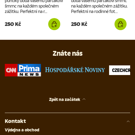
puntíky dodá vašemu parťákovi
dodá vašemu parťákovi šmrnc
šmrnc na každém společném
na každém společném zážitku.
zážitku. Perfektní na r...
Perfektní na rodinné fot...
250 Kč
250 Kč
Znáte nás
Zpět na začátek
Kontakt
Výdejna a obchod