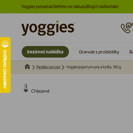
Yoggies poradna
Ušetřete na nákupu
Blog
O nás
Kontakt
Přeskočit na obsah
Sezónní nabídka
Granule s probiotiky
B
Pamlsky pro psy
Yoggies jogurt pro psy a kočky, 150 g
Obrázek 3 je nyní dostupný v zobrazení galerie
Chlazené