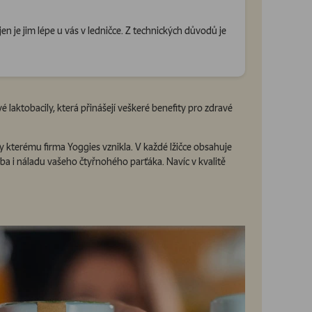
en je jim lépe u vás v ledničce. Z technických důvodů je
é laktobacily, která přinášejí veškeré benefity pro zdravé
y kterému firma Yoggies vznikla. V každé lžičce obsahuje
řeba i náladu vašeho čtyřnohého parťáka. Navíc v kvalitě