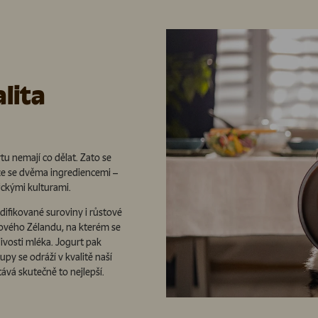
lita
u nemají co dělat. Zato se
ze se dvěma ingrediencemi –
ickými kulturami.
difikované suroviny i růstové
ového Zélandu, na kterém se
livosti mléka. Jogurt pak
py se odráží v kvalitě naší
stává skutečně to nejlepší.