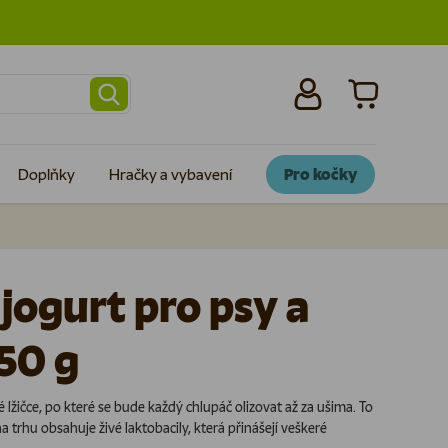
Přihlásit se
Košík
Doplňky
Hračky a vybavení
Pro kočky
jogurt pro psy a
150 g
lžičce, po které se bude každý chlupáč olizovat až za ušima. To
na trhu obsahuje živé laktobacily, která přinášejí veškeré