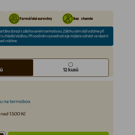
Farmářské suroviny
Bez chemie
arťáka dorazí v zálohovaném termoboxu. Zálohu vám rádi vrátíme při
 s chladicí vložkou. Při osobním vyzvednutí si je můžete odnést ve vlastní
ned vrátíme.
sů
12 kusů
ohu na termobox
nad 1.500 Kč