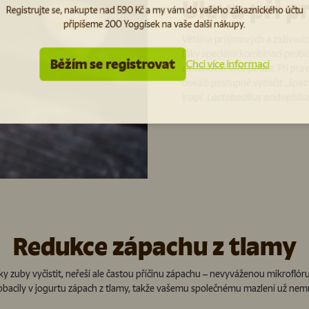
Úleva při 
Registrujte se, nakupte nad 590 Kč a my vám do vašeho zákaznického účtu
připíšeme 200 Yoggísek na vaše další nákupy.
Většina průjmových a zažívacíc
Díky speciální kombinaci prob
Běžím se registrovat
Chci více informací
zastavovat tyto potíže. Při pr
dokáží postupně vytlačit „špat
(např.
Lactobacillus acidophilu
Redukce zápachu z tlamy
ky zuby vyčistit, neřeší ale častou příčinu zápachu – nevyváženou mikroflóru
tobacily v jogurtu zápach z tlamy, takže vašemu společnému mazlení už nemus