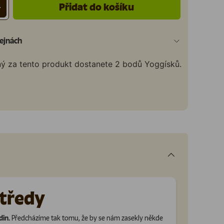
Přidat do košíku
+
ejnách
ný za tento produkt dostanete
2
bodů Yoggísků.
středy
din.
Předcházíme tak tomu, že by se nám zasekly někde