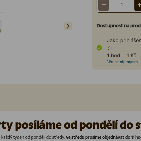
-
Množství
Další
Dostupnost na prod
Jako přihláše
 galerii
íst obrázek 4 v galerii
🎉
1 bod = 1 Kč
Věrnostní program
ty posíláme od pondělí do 
e každý týden od pondělí do středy.
Ve středu prosíme objednávat do 11 ho