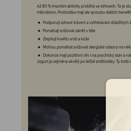
Až 80 % imunitní aktivity probíhá ve střevech. To je 
mikrobiom. Probiotika mají ale spoustu dalších benefit
Podporují zdravé trávení a vstřebávání důležitých ž
Pomáhají snižovat zánět v těle
Zlepšují kvalitu srsti a kůže
Mohou pomáhat snižovat alergické odezvy na někt
Dokonce mají pozitivní vliv i na psychický stav a n
Jogurt je zejména skvělý po léčbě antibiotiky. Ty totiž