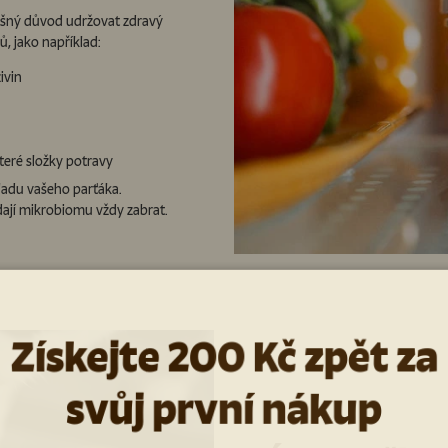
slušný důvod udržovat zdravý
ů, jako například:
ivin
eré složky potravy
áladu vašeho parťáka.
 dají mikrobiomu vždy zabrat.
Získejte 200 Kč zpět za
svůj první nákup