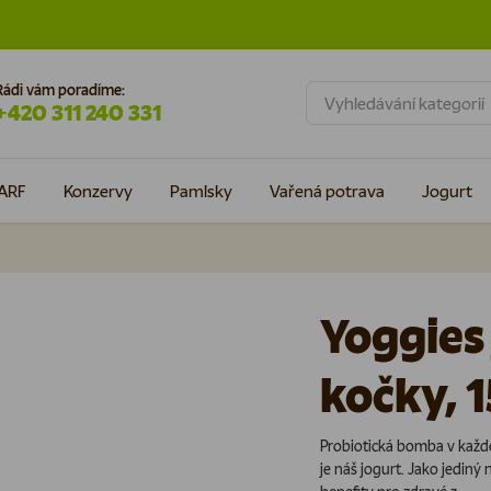
Rádi vám poradíme:
Hledat
+420 311 240 331
ARF
Konzervy
Pamlsky
Vařená potrava
Jogurt
Yoggies 
kočky, 
Probiotická bomba v každé 
je náš jogurt. Jako jediný 