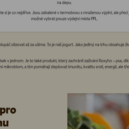
na depu.
 si je co nejdříve. Jsou zabalené v termoboxu s mraženou výplní, ale přeci j
možné vybrat pouze výdejní místa PPL.
upáč olizovat až za ušima. To je náš jogurt. Jako jediný na trhu obsahuje živ
ek v jednom. Je to také produkt, který zachránil zažívání Roxyho – psa, dík
í mikrobiom, a tím pomáhají zlepšovat imunitu, kvalitu srsti, energii, ale t
 pro
mu