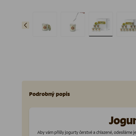
Předchozí
Načíst obrázek 1 v galerii
Načíst obrázek 2 v galerii
Načíst obrázek 3 v
Nač
Podrobný popis
Jogur
Aby vám přišly jogurty čerstvé a chlazené, odesíláme j