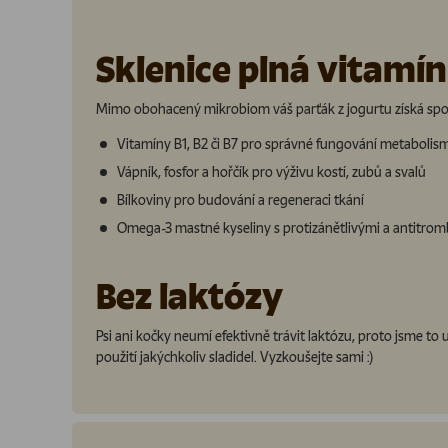
Sklenice plná vitamín
Mimo obohacený mikrobiom váš parťák z jogurtu získá spou
Vitamíny B1, B2 či B7 pro správné fungování metabolismu
Vápník, fosfor a hořčík pro výživu kostí, zubů a svalů
Bílkoviny pro budování a regeneraci tkání
Omega-3 mastné kyseliny s protizánětlivými a antitrom
Bez laktózy
Psi ani kočky neumí efektivně trávit laktózu, proto jsme to
použití jakýchkoliv sladidel. Vyzkoušejte sami :)