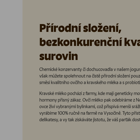
Přírodní složení,
bezkonkurenční kva
surovin
Chemické konzervanty či dochucovadla v našem jogurt
však můžete spolehnout na čistě přírodní složení pou
směsí kvalitního ovčího a kravského mléka a s probiot
Kravské mléko pochází z farmy, kde mají geneticky mo
hormony přísný zákaz. Ovčí mléko pak odebíráme z N
ovce živí vybranými bylinkami, což přispívá menší sráž
vyrábíme 100% ručně na farmě na Vysočině. Tyto přístu
delikatesy, a vy tak získáváte jistotu, že váš parťák do