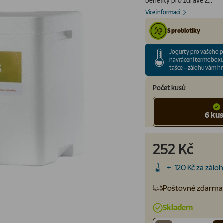
benefity pro zdravé z...
Více informací
S probiotiky
Jogurty pro vašeho p
navrácení termoboxu i
tašce – zálohu vám h
Počet kusů
6 ku
252 Kč
+ 120 Kč za zál
Poštovné zdarma 
Skladem