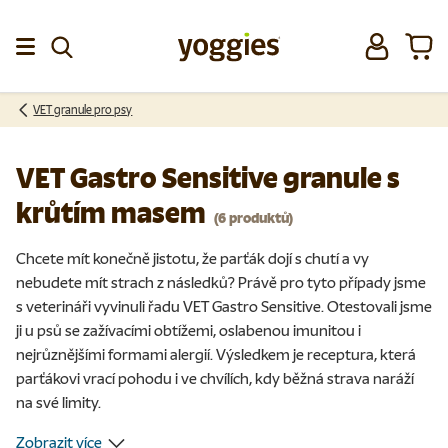
Přeskočit na obsah
Přihlásit se
Koší
Menu
VET granule pro psy
VET Gastro Sensitive granule s
krůtím masem
(6 produktů)
Chcete mít konečně jistotu, že parťák dojí s chutí a vy
nebudete mít strach z následků? Právě pro tyto případy jsme
s veterináři vyvinuli řadu VET Gastro Sensitive. Otestovali jsme
ji u psů se zažívacími obtížemi, oslabenou imunitou i
nejrůznějšími formami alergií. Výsledkem je receptura, která
parťákovi vrací pohodu i ve chvílích, kdy běžná strava naráží
na své limity.
Zobrazit více