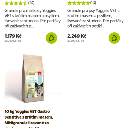
(10)
(24)
Granule pro malé psy Yoggies
Granule pro psy Yoggies VET s
VET s krůtím masem a psylliem,
krůtím masem a psylliem,
lisované za studena. Pro parťáky
lisované za studena. Pro parťáky
při zažívacích p...
při zažívacích potíží...
1.179 Kč
2.249 Kč
Cena za jednotku
Cena za jednotku
235,80 Kč
/
kg
224,90 Kč
/
kg
10 kg Yoggies VET Gastro
Sensitive s krůtím masem,
MINIgranule lisované za