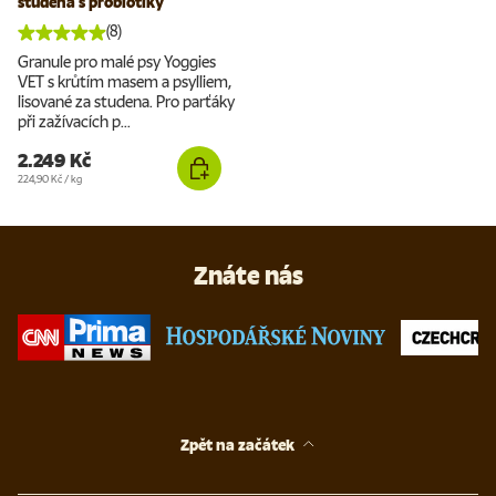
studena s probiotiky
(8)
Granule pro malé psy Yoggies
VET s krůtím masem a psylliem,
lisované za studena. Pro parťáky
při zažívacích p...
2.249 Kč
Cena za jednotku
224,90 Kč
/
kg
Znáte nás
Zpět na začátek