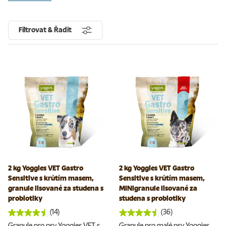
Filtrovat & Řadit
2 kg Yoggies VET Gastro
2 kg Yoggies VET Gastro
Sensitive s krůtím masem,
Sensitive s krůtím masem,
granule lisované za studena s
MINIgranule lisované za
probiotiky
studena s probiotiky
(14)
(36)
Granule pro psy Yoggies VET s
Granule pro malé psy Yoggies