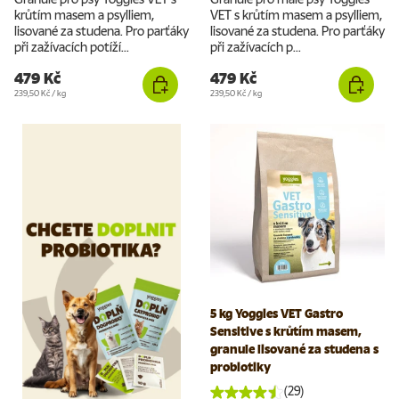
krůtím masem a psylliem,
VET s krůtím masem a psylliem,
lisované za studena. Pro parťáky
lisované za studena. Pro parťáky
při zažívacích potíží...
při zažívacích p...
479 Kč
479 Kč
Cena za jednotku
Cena za jednotku
239,50 Kč
/
kg
239,50 Kč
/
kg
5 kg Yoggies VET Gastro
Sensitive s krůtím masem,
granule lisované za studena s
probiotiky
(29)