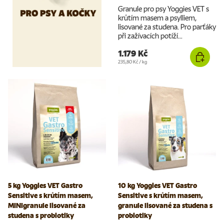
Granule pro psy Yoggies VET s
krůtím masem a psylliem,
lisované za studena. Pro parťáky
při zažívacích potíží...
1.179 Kč
Cena za jednotku
235,80 Kč
/
kg
5 kg Yoggies VET Gastro
10 kg Yoggies VET Gastro
Sensitive s krůtím masem,
Sensitive s krůtím masem,
MINIgranule lisované za
granule lisované za studena s
studena s probiotiky
probiotiky