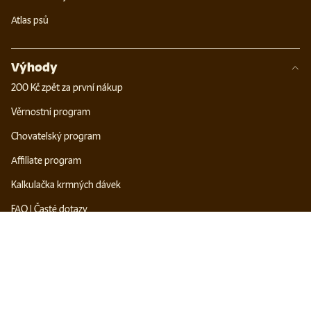
Atlas psů
Výhody
200 Kč zpět za první nákup
Věrnostní program
Chovatelský program
Affiliate program
Kalkulačka krmných dávek
FAQ | Časté dotazy
Zůstaňte s námi v kontaktu
Odebírat novinky