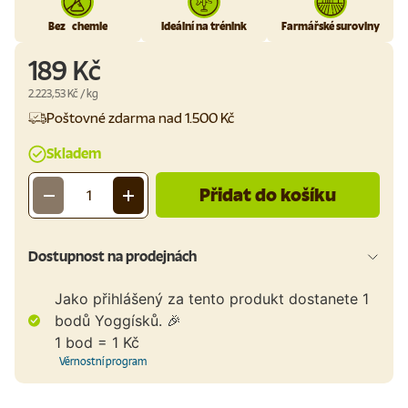
Bez chemie
Ideální na trénink
Farmářské suroviny
189 Kč
Cena za jednotku
2.223,53 Kč
/
kg
Poštovné zdarma nad 1.500 Kč
Skladem
Přidat do košíku
-
+
Množství
Dostupnost na prodejnách
Jako přihlášený za tento produkt dostanete
1
bodů Yoggísků. 🎉
1 bod = 1 Kč
Věrnostní program