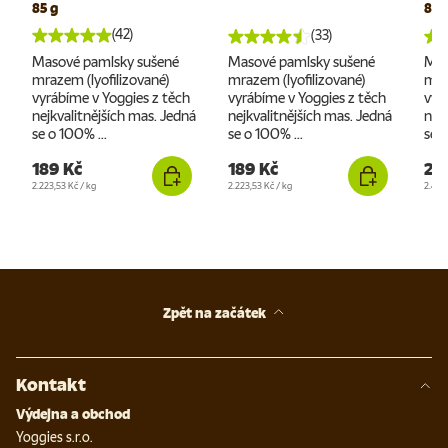
85 g
85 
(42)
(33)
Masové pamlsky sušené
Masové pamlsky sušené
Mas
mrazem (lyofilizované)
mrazem (lyofilizované)
mra
vyrábíme v Yoggies z těch
vyrábíme v Yoggies z těch
vyr
nejkvalitnějších mas. Jedná
nejkvalitnějších mas. Jedná
nej
se o 100% ...
se o 100% ...
se o
189 Kč
189 Kč
20
Cena za jednotku
Cena za jednotku
Cena 
2.223,53 Kč
/
kg
2.223,53 Kč
/
kg
2.447
Zpět na začátek
Kontakt
Výdejna a obchod
Yoggies s.r.o.