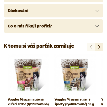
Dávkování
Co o nás říkají profíci?
K tomu si váš parťák zamiluje
Předchozí
Další
Yoggies Mrazem sušená
Yoggies Mrazem sušené
Yog
kuřecí srdce (lyofilizovaná)
šproty (lyofilizované) 85 g
krůt