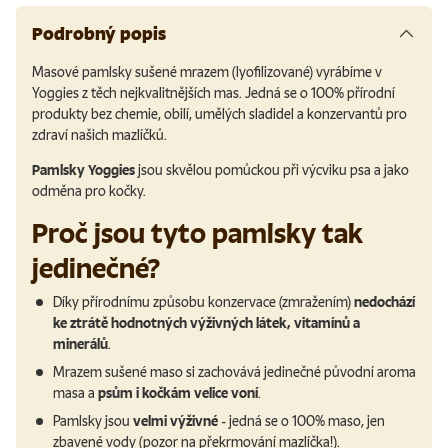
Podrobný popis
Masové pamlsky sušené mrazem (lyofilizované) vyrábíme v
Yoggies z těch nejkvalitnějších mas. Jedná se o 100% přírodní
produkty bez chemie, obilí, umělých sladidel a konzervantů pro
zdraví našich mazlíčků.
Pamlsky Yoggies
jsou skvělou pomůckou při výcviku psa a jako
odměna pro kočky.
Proč jsou tyto pamlsky tak
jedinečné?
Díky přírodnímu způsobu konzervace (zmražením)
nedochází
ke ztrátě hodnotných výživných látek, vitamínů a
minerálů
.
Mrazem sušené maso si zachovává jedinečné původní aroma
masa a
psům i kočkám velice voní
.
Pamlsky jsou
velmi výživné
- jedná se o 100% maso, jen
zbavené vody (pozor na překrmování mazlíčka!).