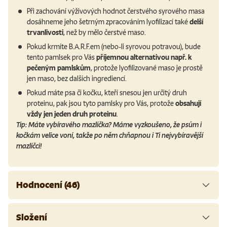
Při zachování výživových hodnot čerstvého syrového masa
dosáhneme jeho šetrným zpracováním lyofilizací také
delší
trvanlivosti
, než by mělo čerstvé maso.
Pokud krmíte B.A.R.F.em (nebo-li syrovou potravou), bude
tento pamlsek pro Vás
příjemnou alternativou např. k
pečeným pamlskům
, protože lyofilizované maso je prostě
jen maso, bez dalších ingrediencí.
Pokud máte psa či kočku, kteří snesou jen určitý druh
proteinu, pak jsou tyto pamlsky pro Vás, protože
obsahují
vždy jen jeden druh proteinu
.
Tip: Máte vybíravého mazlíčka? Máme vyzkoušeno, že psům i
kočkám velice voní, takže po něm chňapnou i Ti nejvybíravější
mazlíčci!
Hodnocení (46)
Složení