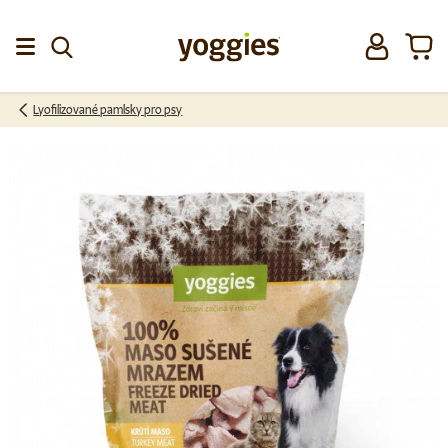
Přeskočit na obsah
Přihlásit se
Koší
Menu
Lyofilizované pamlsky pro psy