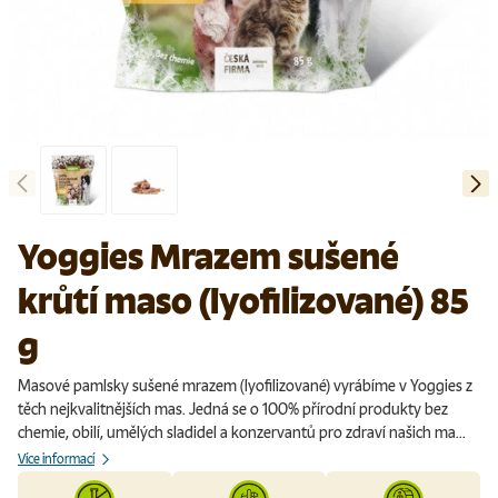
Předchozí
Další
Načíst obrázek 1 v galerii
Načíst obrázek 2 v galerii
Yoggies Mrazem sušené
krůtí maso (lyofilizované) 85
g
Masové pamlsky sušené mrazem (lyofilizované) vyrábíme v Yoggies z
těch nejkvalitnějších mas. Jedná se o 100% přírodní produkty bez
chemie, obilí, umělých sladidel a konzervantů pro zdraví našich ma...
Více informací