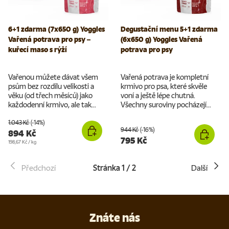
6+1 zdarma (7x650 g) Yoggies
Degustační menu 5+1 zdarma
Vařená potrava pro psy –
(6x650 g) Yoggies Vařená
kuřecí maso s rýží
potrava pro psy
Vařenou můžete dávat všem
Vařená potrava je kompletní
psům bez rozdílu velikosti a
krmivo pro psa, které skvěle
věku (od třech měsíců) jako
voní a ještě lépe chutná.
každodenní krmivo, ale tak...
Všechny suroviny pocházejí...
1.043 Kč
(-14%)
944 Kč
(-16%)
894 Kč
795 Kč
Cena za jednotku
198,67 Kč
/
kg
Předchozí
Stránka 1 / 2
Další
Znáte nás