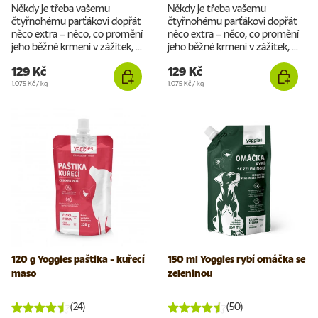
Někdy je třeba vašemu
Někdy je třeba vašemu
čtyřnohému parťákovi dopřát
čtyřnohému parťákovi dopřát
něco extra – něco, co promění
něco extra – něco, co promění
jeho běžné krmení v zážitek, ...
jeho běžné krmení v zážitek, ...
129 Kč
129 Kč
Cena za jednotku
Cena za jednotku
1.075 Kč
/
kg
1.075 Kč
/
kg
120 g Yoggies paštika - kuřecí
150 ml Yoggies rybí omáčka se
maso
zeleninou
(24)
(50)