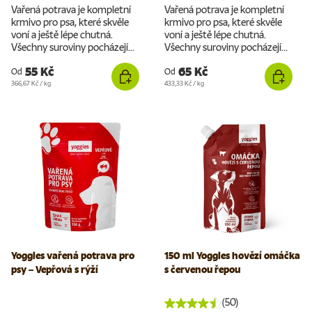
Vařená potrava je kompletní
Vařená potrava je kompletní
krmivo pro psa, které skvěle
krmivo pro psa, které skvěle
voní a ještě lépe chutná.
voní a ještě lépe chutná.
Všechny suroviny pocházejí...
Všechny suroviny pocházejí...
55 Kč
65 Kč
Od
Od
Cena za jednotku
Cena za jednotku
366,67 Kč
/
kg
433,33 Kč
/
kg
Yoggies vařená potrava pro
150 ml Yoggies hovězí omáčka
psy – Vepřová s rýží
s červenou řepou
(50)