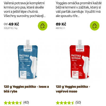
Vařená potrava je kompletní
Yoggies omáčka promění každé
krmivo pro psa, které skvěle
běžné krmení v zážitek, který si
voní a ještě lépe chutná.
váš parťák zamiluje. Využití má
Všechny suroviny pocházejí...
ale spoustu tře...
49 Kč
69 Kč
Od
Cena za jednotku
Cena za jednotku
326,67 Kč
/
kg
460 Kč
/
l
120 g Yoggies paštika - losos a
120 g Yoggies paštika -
bílá ryba
vepřové maso
(40)
(50)