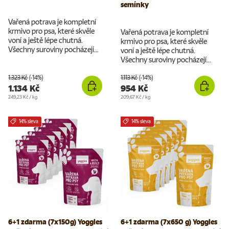
semínky
Vařená potrava je kompletní
krmivo pro psa, které skvěle
Vařená potrava je kompletní
voní a ještě lépe chutná.
krmivo pro psa, které skvěle
Všechny suroviny pocházejí...
voní a ještě lépe chutná.
Všechny suroviny pocházejí...
1.323 Kč
(-14%)
1.113 Kč
(-14%)
1.134 Kč
954 Kč
Cena za jednotku
Cena za jednotku
249,23 Kč
/
kg
209,67 Kč
/
kg
14% sleva
14% sleva
6+1 zdarma (7x150g) Yoggies
6+1 zdarma (7x650 g) Yoggies