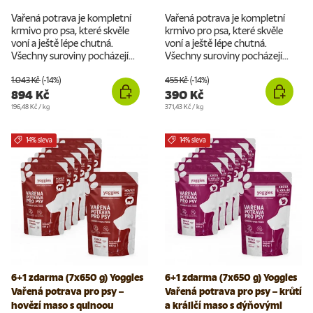
Vařená potrava je kompletní
Vařená potrava je kompletní
krmivo pro psa, které skvěle
krmivo pro psa, které skvěle
voní a ještě lépe chutná.
voní a ještě lépe chutná.
Všechny suroviny pocházejí...
Všechny suroviny pocházejí...
1.043 Kč
(-14%)
455 Kč
(-14%)
894 Kč
390 Kč
Cena za jednotku
Cena za jednotku
196,48 Kč
/
kg
371,43 Kč
/
kg
14% sleva
14% sleva
6+1 zdarma (7x650 g) Yoggies
6+1 zdarma (7x650 g) Yoggies
Vařená potrava pro psy –
Vařená potrava pro psy – krůtí
hovězí maso s quinoou
a králičí maso s dýňovými