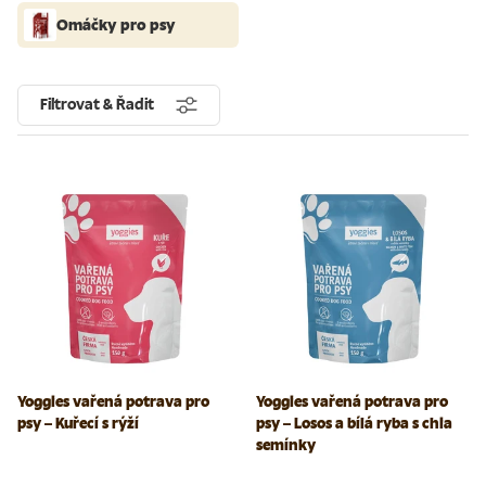
Omáčky pro psy
Filtrovat & Řadit
Yoggies vařená potrava pro
Yoggies vařená potrava pro
psy – Kuřecí s rýží
psy – Losos a bílá ryba s chia
semínky