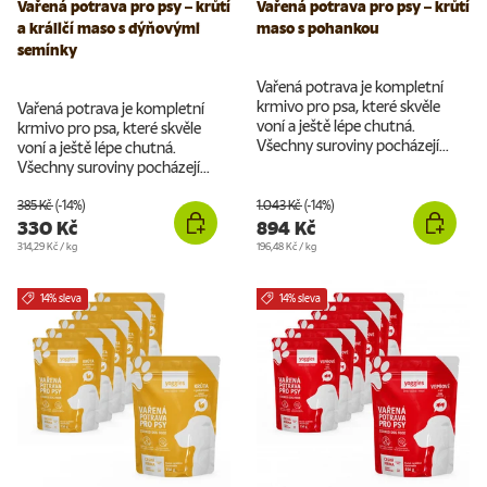
Vařená potrava pro psy – krůtí
Vařená potrava pro psy – krůtí
a králičí maso s dýňovými
maso s pohankou
semínky
Vařená potrava je kompletní
krmivo pro psa, které skvěle
Vařená potrava je kompletní
voní a ještě lépe chutná.
krmivo pro psa, které skvěle
Všechny suroviny pocházejí...
voní a ještě lépe chutná.
Všechny suroviny pocházejí...
385 Kč
(-14%)
1.043 Kč
(-14%)
330 Kč
894 Kč
Cena za jednotku
Cena za jednotku
314,29 Kč
/
kg
196,48 Kč
/
kg
14% sleva
14% sleva