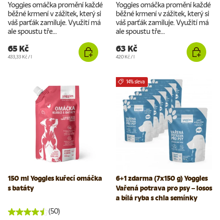
Yoggies omáčka promění každé
Yoggies omáčka promění každé
běžné krmení v zážitek, který si
běžné krmení v zážitek, který si
váš parťák zamiluje. Využití má
váš parťák zamiluje. Využití má
ale spoustu tře...
ale spoustu tře...
65 Kč
63 Kč
Cena za jednotku
Cena za jednotku
433,33 Kč
/
l
420 Kč
/
l
14% sleva
150 ml Yoggies kuřecí omáčka
6+1 zdarma (7x150 g) Yoggies
s batáty
Vařená potrava pro psy – losos
a bílá ryba s chia semínky
(50)