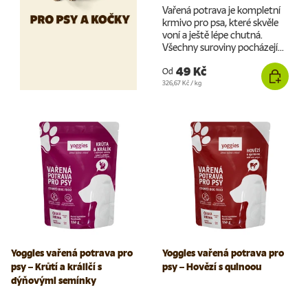
Vařená potrava je kompletní
krmivo pro psa, které skvěle
voní a ještě lépe chutná.
Všechny suroviny pocházejí...
49 Kč
Od
Cena za jednotku
326,67 Kč
/
kg
Yoggies vařená potrava pro
Yoggies vařená potrava pro
psy – Krůtí a králičí s
psy – Hovězí s quinoou
dýňovými semínky