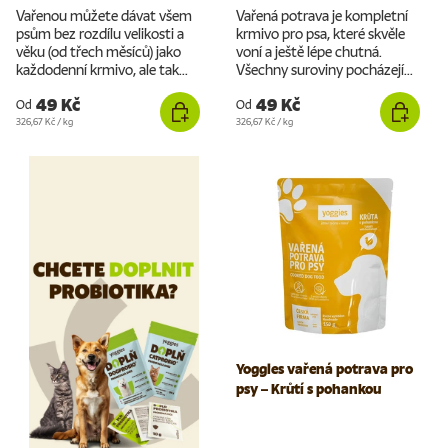
Vařenou můžete dávat všem
Vařená potrava je kompletní
psům bez rozdílu velikosti a
krmivo pro psa, které skvěle
věku (od třech měsíců) jako
voní a ještě lépe chutná.
každodenní krmivo, ale tak...
Všechny suroviny pocházejí...
49 Kč
49 Kč
Od
Od
Cena za jednotku
Cena za jednotku
326,67 Kč
/
kg
326,67 Kč
/
kg
Yoggies vařená potrava pro
psy – Krůtí s pohankou