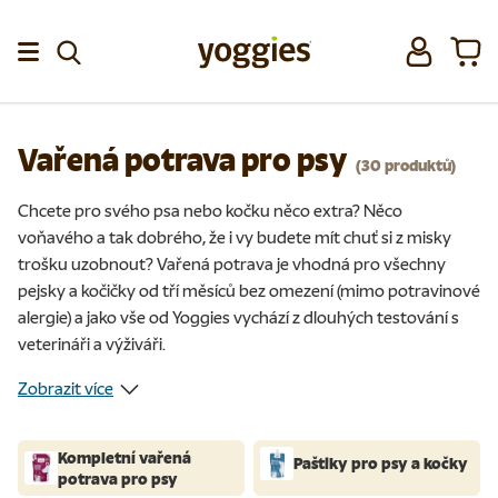
Přeskočit na obsah
Přihlásit se
Koší
Menu
Vařená potrava pro psy
(30 produktů)
Chcete pro svého psa nebo kočku něco extra? Něco
voňavého a tak dobrého, že i vy budete mít chuť si z misky
trošku uzobnout? Vařená potrava je vhodná pro všechny
pejsky a kočičky od tří měsíců bez omezení (mimo potravinové
alergie) a jako vše od Yoggies vychází z dlouhých testování s
veterináři a výživáři.
Zobrazit více
Kompletní vařená
Paštiky pro psy a kočky
potrava pro psy