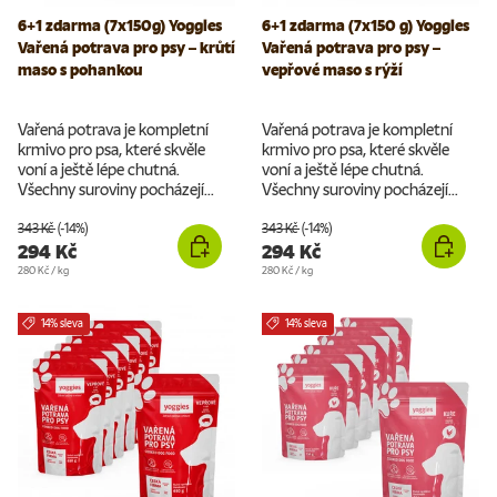
6+1 zdarma (7x150g) Yoggies
6+1 zdarma (7x150 g) Yoggies
Vařená potrava pro psy – krůtí
Vařená potrava pro psy –
maso s pohankou
vepřové maso s rýží
Vařená potrava je kompletní
Vařená potrava je kompletní
krmivo pro psa, které skvěle
krmivo pro psa, které skvěle
voní a ještě lépe chutná.
voní a ještě lépe chutná.
Všechny suroviny pocházejí...
Všechny suroviny pocházejí...
343 Kč
(-14%)
343 Kč
(-14%)
294 Kč
294 Kč
Cena za jednotku
Cena za jednotku
280 Kč
/
kg
280 Kč
/
kg
14% sleva
14% sleva