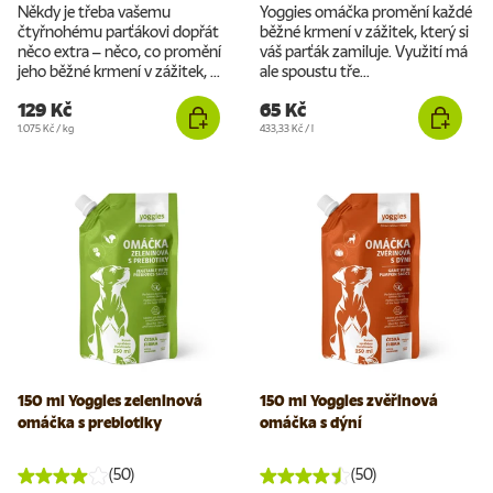
Někdy je třeba vašemu
Yoggies omáčka promění každé
čtyřnohému parťákovi dopřát
běžné krmení v zážitek, který si
něco extra – něco, co promění
váš parťák zamiluje. Využití má
jeho běžné krmení v zážitek, ...
ale spoustu tře...
129 Kč
65 Kč
Cena za jednotku
Cena za jednotku
1.075 Kč
/
kg
433,33 Kč
/
l
150 ml Yoggies zeleninová
150 ml Yoggies zvěřinová
omáčka s prebiotiky
omáčka s dýní
(50)
(50)