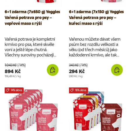
6+1 zdarma (7x650 g) Yoggies
6+1 zdarma (7x150 g) Yoggies
Vařená potrava pro psy –
Vařená potrava pro psy –
vepřové maso s rýží
kuřecí maso s rýží
Vařená potrava je kompletní
Vařenou můžete dávat všem
krmivo pro psa, které skvěle
psům bez rozdílu velikosti a
voní a ještě lépe chutná.
věku (od třech měsíců) jako
Všechny suroviny pocházejí...
každodenní krmivo, ale tak...
1.043 Kč
(-14%)
343 Kč
(-14%)
894 Kč
294 Kč
Cena za jednotku
Cena za jednotku
196,48 Kč
/
kg
280 Kč
/
kg
14% sleva
16% sleva