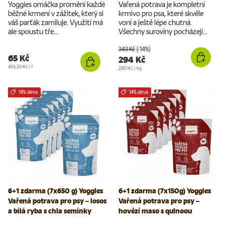
Yoggies omáčka promění každé
Vařená potrava je kompletní
běžné krmení v zážitek, který si
krmivo pro psa, které skvěle
váš parťák zamiluje. Využití má
voní a ještě lépe chutná.
ale spoustu tře...
Všechny suroviny pocházejí...
343 Kč
(-14%)
65 Kč
294 Kč
Cena za jednotku
433,33 Kč
/
l
Cena za jednotku
280 Kč
/
kg
14% sleva
14% sleva
6+1 zdarma (7x650 g) Yoggies
6+1 zdarma (7x150g) Yoggies
Vařená potrava pro psy – losos
Vařená potrava pro psy –
a bílá ryba s chia semínky
hovězí maso s quinoou