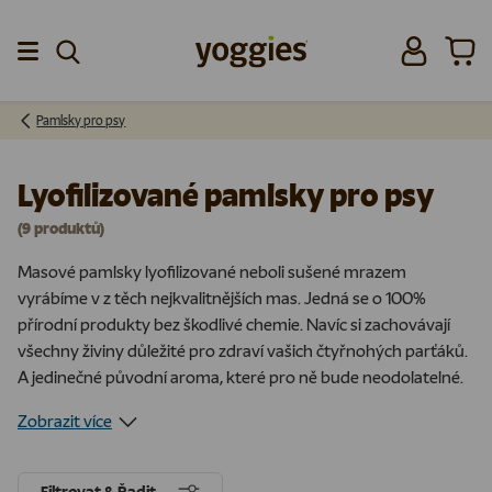
Přeskočit na obsah
Přihlásit se
Koší
Menu
Pamlsky pro psy
Lyofilizované pamlsky pro psy
(9 produktů)
Masové pamlsky lyofilizované neboli sušené mrazem
vyrábíme v z těch nejkvalitnějších mas. Jedná se o 100%
přírodní produkty bez škodlivé chemie. Navíc si zachovávají
všechny živiny důležité pro zdraví vašich čtyřnohých parťáků.
A jedinečné původní aroma, které pro ně bude neodolatelné.
Zobrazit více