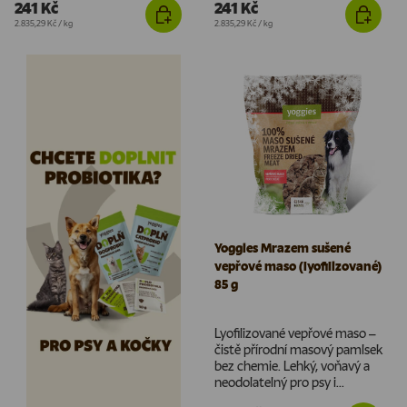
241 Kč
241 Kč
Cena za jednotku
Cena za jednotku
2.835,29 Kč
/
kg
2.835,29 Kč
/
kg
Yoggies Mrazem sušené
vepřové maso (lyofilizované)
85 g
Lyofilizované vepřové maso –
čistě přírodní masový pamlsek
bez chemie. Lehký, voňavý a
neodolatelný pro psy i...