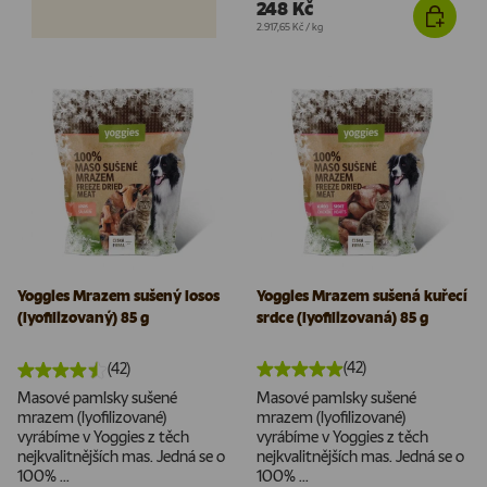
248 Kč
Cena za jednotku
2.917,65 Kč
/
kg
Yoggies Mrazem sušený losos
Yoggies Mrazem sušená kuřecí
(lyofilizovaný) 85 g
srdce (lyofilizovaná) 85 g
(42)
(42)
Masové pamlsky sušené
Masové pamlsky sušené
mrazem (lyofilizované)
mrazem (lyofilizované)
vyrábíme v Yoggies z těch
vyrábíme v Yoggies z těch
nejkvalitnějších mas. Jedná se o
nejkvalitnějších mas. Jedná se o
100% ...
100% ...