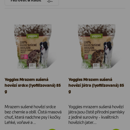
Filtrovat & Řadit
Yoggies Mrazem sušená
Yoggies Mrazem sušená
hovězí srdce (lyofilizovaná) 85
hovězí játra (lyofilizovaná) 85
g
g
Mrazem sušené hovězí srdce
Yoggies mrazem sušená hovězí
bez chemie a obilí. Čistá masová
játra jsou čistě přírodní pamlsky
chuť, která nadchne psy i kočky.
z jediné suroviny - kvalitních
Lehké, voňavé a ...
hovězích jater....