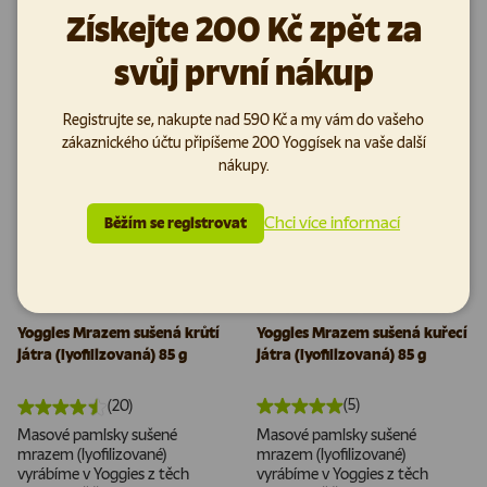
100% ...
100% ...
Získejte 200 Kč zpět za
189 Kč
189 Kč
svůj první nákup
Cena za jednotku
Cena za jednotku
2.223,53 Kč
/
kg
2.223,53 Kč
/
kg
Registrujte se, nakupte nad 590 Kč a my vám do vašeho
zákaznického účtu připíšeme 200 Yoggísek na vaše další
nákupy.
Chci více informací
Běžím se registrovat
Yoggies Mrazem sušená krůtí
Yoggies Mrazem sušená kuřecí
játra (lyofilizovaná) 85 g
játra (lyofilizovaná) 85 g
(5)
(20)
Masové pamlsky sušené
Masové pamlsky sušené
mrazem (lyofilizované)
mrazem (lyofilizované)
vyrábíme v Yoggies z těch
vyrábíme v Yoggies z těch