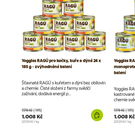
Yoggies RAGÚ pro kočky, kuře a dýně 24 x
Yoggies RA
185 g - zvýhodněné balení
monoprotei
balení
Šťavnaté RAGÚ s kuřetem a dýní bez obilovin
a chemie. Čisté složení z farmy svědčí
Yoggies RA
zažívání, dodává energii p...
kastrované 
chemie svědčí
1.176 Kč
(-14%)
1.176 Kč
(-14%)
1.008 Kč
1.008 Kč
Cena za jednotku
Cena za jednotku
227,03 Kč
/
kg
227,03 Kč
/
kg