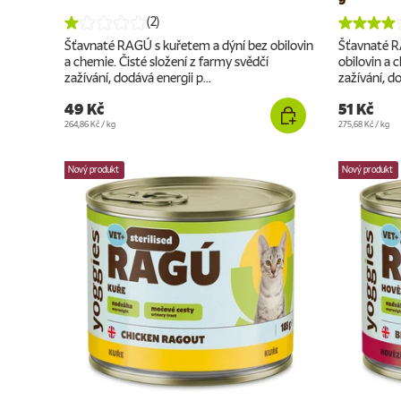
(2)
Šťavnaté RAGÚ s kuřetem a dýní bez obilovin
Šťavnaté R
a chemie. Čisté složení z farmy svědčí
obilovin a 
zažívání, dodává energii p...
zažívání, do
49 Kč
51 Kč
Cena za jednotku
Cena za jednotku
264,86 Kč
/
kg
275,68 Kč
/
kg
Nový produkt
Nový produkt