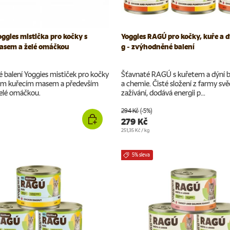
oggies mistička pro kočky s
Yoggies RAGÚ pro kočky, kuře a d
asem a želé omáčkou
g - zvýhodněné balení
 balení Yoggies mističek pro kočky
Šťavnaté RAGÚ s kuřetem a dýní b
ým kuřecím masem a především
a chemie. Čisté složení z farmy svě
elé omáčkou.
zažívání, dodává energii p...
294 Kč
(-5%)
279 Kč
Cena za jednotku
251,35 Kč
/
kg
5% sleva