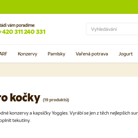
Rádi vám poradíme:
Hledat
+420 311 240 331
ARF
Konzervy
Pamlsky
Vařená potrava
Jogurt
ro kočky
(19 produktů)
odné konzervy a kapsičky Yoggies. Vyrábí se jen z těch nejlepších 
plnit tekutiny.