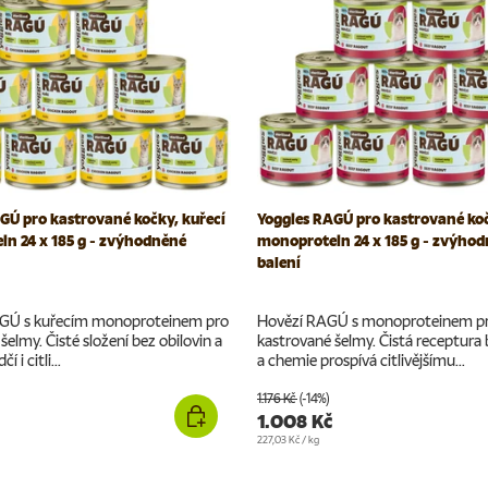
GÚ pro kastrované kočky, kuřecí
Yoggies RAGÚ pro kastrované koč
n 24 x 185 g - zvýhodněné
monoprotein 24 x 185 g - zvýho
balení
GÚ s kuřecím monoproteinem pro
Hovězí RAGÚ s monoproteinem p
šelmy. Čisté složení bez obilovin a
kastrované šelmy. Čistá receptura 
 i citli...
a chemie prospívá citlivějšímu...
1.176 Kč
(-14%)
1.008 Kč
Cena za jednotku
227,03 Kč
/
kg