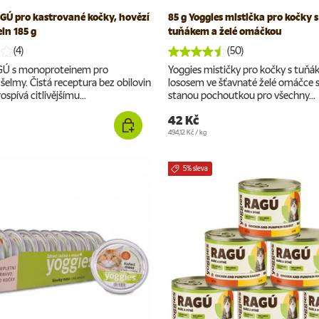
GÚ pro kastrované kočky, hovězí
85 g Yoggies mistička pro kočky 
in 185 g
tuňákem a želé omáčkou
(4)
(50)
GÚ s monoproteinem pro
Yoggies mističky pro kočky s tuňá
šelmy. Čistá receptura bez obilovin
lososem ve šťavnaté želé omáčce se
spívá citlivějšímu...
stanou pochoutkou pro všechny...
42 Kč
Cena za jednotku
494,12 Kč
/
kg
5% sleva