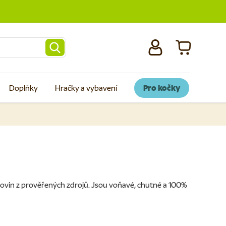
Přihlásit se
Košík
Doplňky
Hračky a vybavení
Pro kočky
surovin z prověřených zdrojů. Jsou voňavé, chutné a 100%