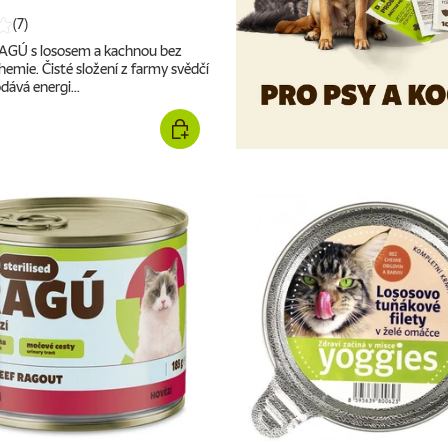
(7)
AGÚ s lososem a kachnou bez
chemie. Čisté složení z farmy svědčí
dává energi...