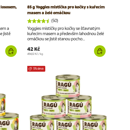
s lososem,
85 g Yoggies mistička pro kočky s kuřecím
masem a želé omáčkou
(50)
kem a
Yoggies mističky pro kočky se šťavnatým
 jistě
kuřecím masem a především lahodnou želé
omáčkou se jistě stanou pocho...
42 Kč
Cena za jednotku
494,12 Kč
/
kg
5% sleva