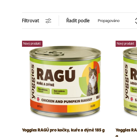
Řadit podle
Filtrovat
Propagováno
Nový produkt
Nový produkt
Yoggies RAGÚ pro kočky, kuře a dýně 185 g
Yoggies RA
g