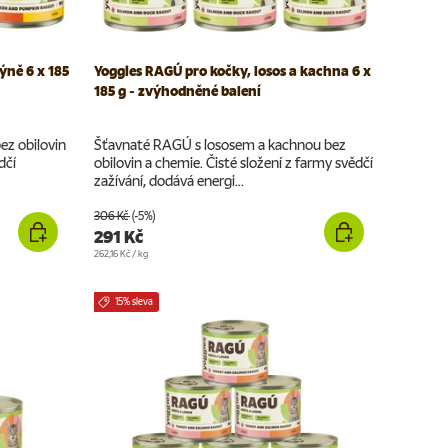
ýně 6 x 185
Yoggies RAGÚ pro kočky, losos a kachna 6 x
185 g - zvýhodněné balení
ez obilovin
Šťavnaté RAGÚ s lososem a kachnou bez
dčí
obilovin a chemie. Čisté složení z farmy svědčí
zažívání, dodává energi...
306 Kč
(-5%)
291 Kč
Cena za jednotku
262,16 Kč
/
kg
15% sleva