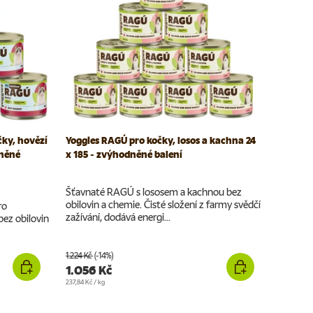
ky, hovězí
Yoggies RAGÚ pro kočky, losos a kachna 24
dněné
x 185 - zvýhodněné balení
Šťavnaté RAGÚ s lososem a kachnou bez
obilovin a chemie. Čisté složení z farmy svědčí
ro
zažívání, dodává energi...
bez obilovin
1.224 Kč
(-14%)
1.056 Kč
Cena za jednotku
237,84 Kč
/
kg