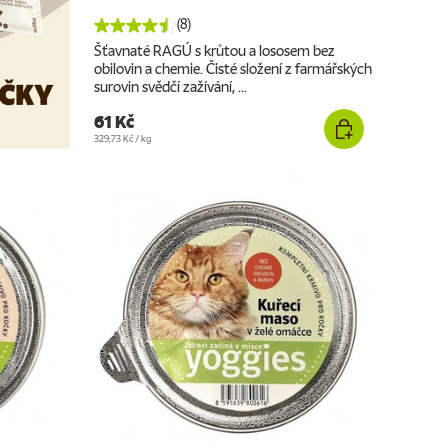
(8)
Šťavnaté RAGÚ s krůtou a lososem bez
obilovin a chemie. Čisté složení z farmářských
surovin svědčí zažívání, ...
61 Kč
Cena za jednotku
329,73 Kč
/
kg