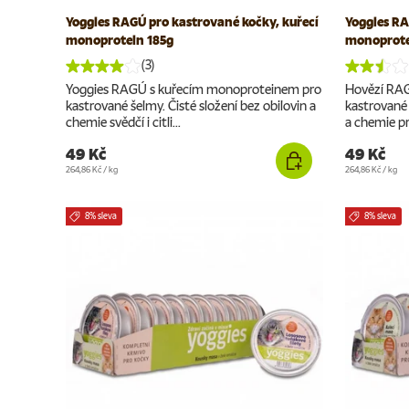
Yoggies RAGÚ pro kastrované kočky, kuřecí
Yoggies RA
monoprotein 185g
monoprote
(3)
Yoggies RAGÚ s kuřecím monoproteinem pro
Hovězí RA
kastrované šelmy. Čisté složení bez obilovin a
kastrované 
chemie svědčí i citli...
a chemie pro
49 Kč
49 Kč
Cena za jednotku
Cena za jednotku
264,86 Kč
/
kg
264,86 Kč
/
kg
8% sleva
8% sleva