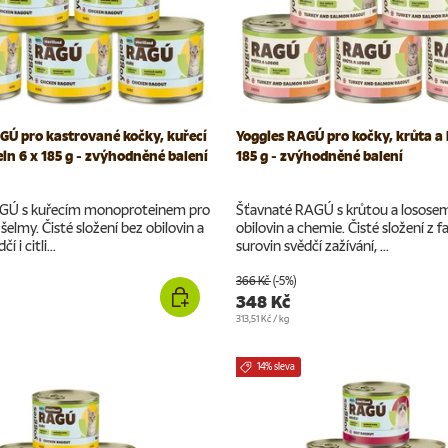
GÚ pro kastrované kočky, kuřecí
Yoggies RAGÚ pro kočky, krůta a 
n 6 x 185 g - zvýhodněné balení
185 g - zvýhodněné balení
GÚ s kuřecím monoproteinem pro
Šťavnaté RAGÚ s krůtou a losose
šelmy. Čisté složení bez obilovin a
obilovin a chemie. Čisté složení z 
 i citli...
surovin svědčí zažívání, ...
366 Kč
(-5%)
348 Kč
Cena za jednotku
313,51 Kč
/
kg
14% sleva