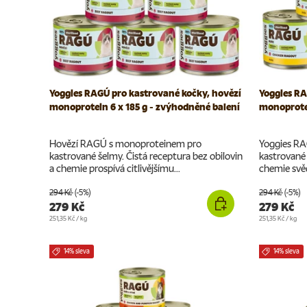
Yoggies RAGÚ pro kastrované kočky, hovězí
Yoggies RA
monoprotein 6 x 185 g - zvýhodněné balení
monoprotei
Hovězí RAGÚ s monoproteinem pro
Yoggies RA
kastrované šelmy. Čistá receptura bez obilovin
kastrované 
a chemie prospívá citlivějšímu...
chemie svědčí
294 Kč
(-5%)
294 Kč
(-5%)
279 Kč
279 Kč
Cena za jednotku
Cena za jednotku
251,35 Kč
/
kg
251,35 Kč
/
kg
14% sleva
14% sleva