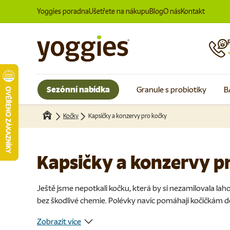
Yoggies poradna
Ušetřete na nákupu
Blog
O nás
Kontakt
Přeskočit na obsah
Sezónní nabídka
Granule s probiotiky
B
Kočky
Kapsičky a konzervy pro kočky
Kapsičky a konzervy p
Ještě jsme nepotkali kočku, která by si nezamilovala lah
bez škodlivé chemie. Polévky navíc pomáhají kočičkám do
Zobrazit více