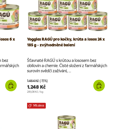
losos 6 x
Yoggies RAGÚ pro kočky, krůta a losos 24 x
185 g - zvýhodněné balení
m bez
Šťavnaté RAGÚ s krůtou a lososem bez
farmářských
obilovin a chemie. Čisté složení z farmářských
surovin svědčí zažívání, ...
1.464 Kč
(-15%)
1.248 Kč
Cena za jednotku
281,08 Kč
/
kg
14% sleva