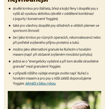
skvělé krmivo pro štěňata, březí a kojící feny i dospělé psy s
vyšší až vysokou aktivitou (skvělé v oddělené kombinaci
s jogurty i konzervami Yoggies)
také pro všechny dospělé psy středních a větších plemen ve
sportovní činnosti
lze i jako krmivo po různých operacích, rekonvalescenci nebo
při potřebě zvýšeného příjmu proteinů a tuků
možno jako alternativní granule ke Kuřecím s hovězím
masem (např. při občasně zvýšeném množství pohybu)
jedná se o "energeticky vydatné a při tom skvěle stravitelné
granule" mezi granulemi Yoggies
v případě nižšího výdeje energie zvolte např. Kuřecí s
hovězím masem a pro psy s nižší zátěží doporučujeme
Yoggies
Jehněčí s bílou rybou