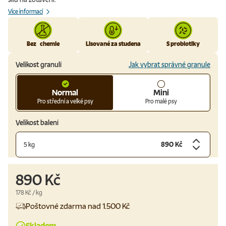
Více informací
Bez chemie
Lisované za studena
S probiotiky
Velikost granulí
Jak vybrat správné granule
Normal
Mini
Pro střední a velké psy
Pro malé psy
Velikost balení
890 Kč
5 kg
890 Kč
Cena za jednotku
178 Kč
/
kg
Poštovné zdarma nad 1.500 Kč
Skladem