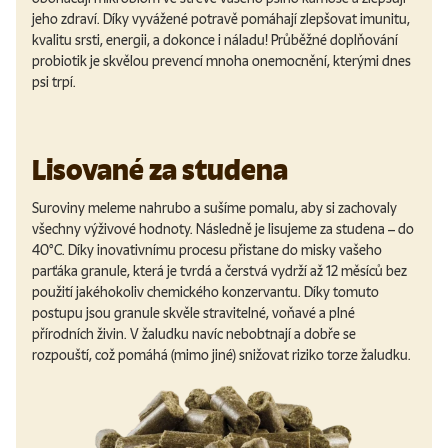
jeho zdraví. Díky vyvážené potravě pomáhají zlepšovat imunitu,
kvalitu srsti, energii, a dokonce i náladu! Průběžné doplňování
probiotik je skvělou prevencí mnoha onemocnění, kterými dnes
psi trpí.
Lisované za studena
Suroviny meleme nahrubo a sušíme pomalu, aby si zachovaly
všechny výživové hodnoty. Následně je lisujeme za studena – do
40°C. Díky inovativnímu procesu přistane do misky vašeho
parťáka granule, která je tvrdá a čerstvá vydrží až 12 měsíců bez
použití jakéhokoliv chemického konzervantu. Díky tomuto
postupu jsou granule skvěle stravitelné, voňavé a plné
přírodních živin. V žaludku navíc nebobtnají a dobře se
rozpouští, což pomáhá (mimo jiné) snižovat riziko torze žaludku.