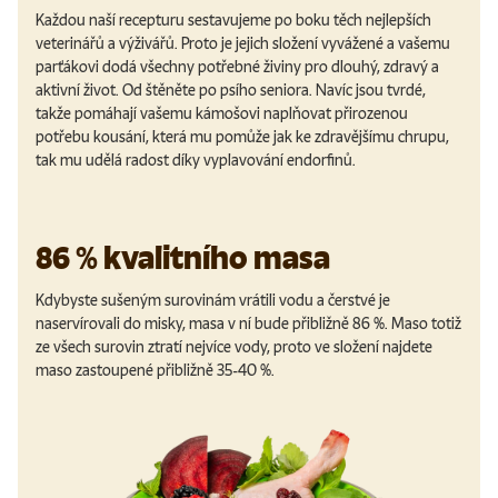
Každou naší recepturu sestavujeme po boku těch nejlepších
veterinářů a výživářů. Proto je jejich složení vyvážené a vašemu
parťákovi dodá všechny potřebné živiny pro dlouhý, zdravý a
aktivní život. Od štěněte po psího seniora. Navíc jsou tvrdé,
takže pomáhají vašemu kámošovi naplňovat přirozenou
potřebu kousání, která mu pomůže jak ke zdravějšímu chrupu,
tak mu udělá radost díky vyplavování endorfinů.
86 % kvalitního masa
Kdybyste sušeným surovinám vrátili vodu a čerstvé je
naservírovali do misky, masa v ní bude přibližně 86 %. Maso totiž
ze všech surovin ztratí nejvíce vody, proto ve složení najdete
maso zastoupené přibližně 35-40 %.