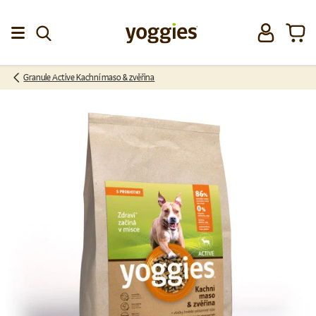
Přeskočit na obsah
Přihlásit se
Koší
Menu
Granule Active Kachní maso & zvěřina