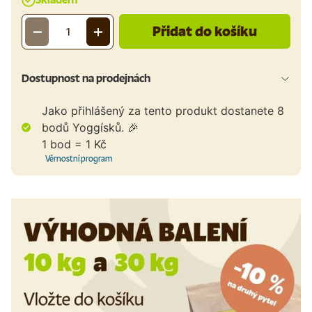
Přidat do košíku
-
+
Množství
Dostupnost na prodejnách
Jako přihlášený za tento produkt dostanete
8
bodů Yoggísků. 🎉
1 bod = 1 Kč
Věrnostní program