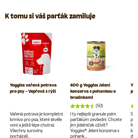
K tomu si váš parťák zamiluje
Yoggies vařená potrava
400 g Yoggies Jelení
Yog
pro psy – Vepřová s rýží
konzerva s pohankou a
pam
brusinkami
(50)
Vařená potrava je kompletní
I ty nejlepší granule psím
Suš
krmivo pro psa, které skvěle
parťákům zevšední. Chcete
pro
voní a ještě lépe chutná.
jim jídelníček oživit?
far
Všechny suroviny
Yoggies® Jelení konzerva s
kon
pocházejí...
pohank...
doc