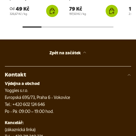
49 Kč
79 Kč
119
Od
Cena za jednotku
Cena za jednotku
Cena 
326,67 Kč
/
kg
197,50 Kč
/
kg
2.644
Zpět na začátek
Kontakt
Výdejna a obchod
Yoggies s.r.o.
Evropská 695/73, Praha 6 - Vokovice
Tel.: +420 602 124 646
Po - Pá: 09:00 – 19:00 hod.
Kancelář:
(zákaznická linka)