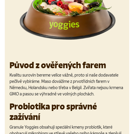
Původ z ověřených farem
Kvalitu surovin bereme velice vážně, proto si naše dodavatele
pečlivě vybíráme. Maso dovážíme z prvotřídních farem v
Německu, Holandsku nebo třeba v Belgii. Zvířata nejsou krmena
GMO a pasou se výhradně ve volných plochách.
Probiotika pro správné
zažívání
Granule Yoggies obsahují speciální kmeny probiotik, které
obohacují mikrobiom ve střevě vašeho psího kámoše a zlepšují