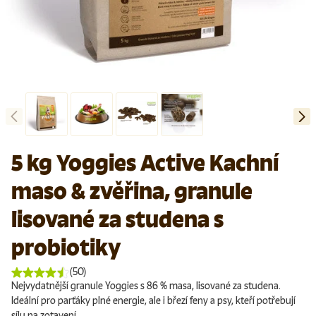
Předchozí
Další
Načíst obrázek 1 v galerii
Načíst obrázek 2 v galerii
Načíst obrázek 3 v galerii
Načíst obrázek 4 v galerii
5 kg Yoggies Active Kachní
maso & zvěřina, granule
lisované za studena s
probiotiky
(50)
Nejvydatnější granule Yoggies s 86 % masa, lisované za studena.
Ideální pro parťáky plné energie, ale i březí feny a psy, kteří potřebují
sílu na zotavení.