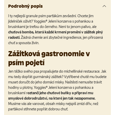
Podrobný popis
I ty nejlepší granule psím parťákům zevšední. Chcete jim
jídelníček oživit? Yoggies® Jelení konzerva s pohankou a
brusinkami je trefou do černého. Není to jenom palivo, ale
chuťová bomba, která každé krmení promění v zážitek plný
radosti.
Žádná chemie ani zbytečné ingredience, jen přirozená
chuť a spousta živin.
Zážitková gastronomie v
psím pojetí
Jen těžko svého psa propašujete do michellinské restaurace. Jak
mu tedy dopřát gurmánský zážitek? Vytříbené chutě mu budete
muset doručit do jeho domácí misky. Naštěstí nemusíte trávit
hodiny u plotny, Yoggies
®
Jelení konzerva s pohankou a
brusinkami
r
oztančí jeho chuťové buňky a připraví mu
smyslové dobrodružství, na které jen tak nezapomene
.
Musíme vás ale varovat, obsah misky nejspíš zmizí dřív, než
parťákovi stihnete popřát dobrou chuť.