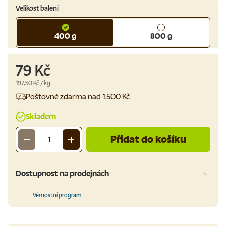
Velikost balení
400 g
800 g
79 Kč
Cena za jednotku
197,50 Kč
/
kg
Poštovné zdarma nad 1.500 Kč
Skladem
Přidat do košíku
-
+
Množství
Dostupnost na prodejnách
Věrnostní program