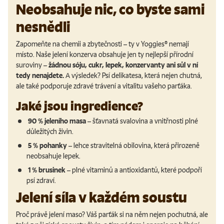
Neobsahuje nic, co byste sami
nesnědli
Zapomeňte na chemii a zbytečnosti – ty v Yoggies
®
nemají
místo. Naše jelení konzerva obsahuje jen ty nejlepší přírodní
suroviny –
žádnou sóju, cukr, lepek, konzervanty ani sůl v ní
tedy nenajdete
.
A výsledek? Psí delikatesa, která nejen chutná,
ale také podporuje zdravé trávení a vitalitu vašeho parťáka.
Jaké jsou ingredience?
90 % jeleního masa
– šťavnatá svalovina a vnitřnosti plné
důležitých živin.
5 % pohanky
– lehce stravitelná obilovina, která přirozeně
neobsahuje lepek.
1 % brusinek
– plné vitaminů a antioxidantů, které podpoří
psí zdraví.
Jelení síla v každém soustu
Proč právě jelení maso? Váš parťák si na něm nejen pochutná, ale