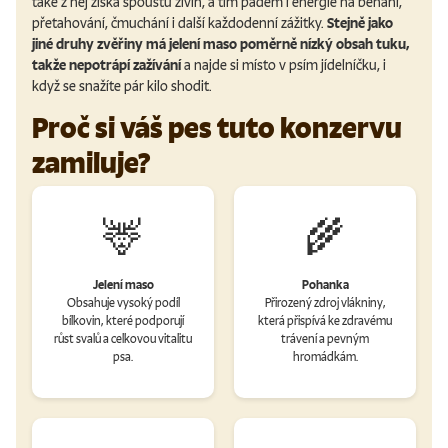
také z něj získá spoustu živin, a tím pádem i energie na běhání,
přetahování, čmuchání i další každodenní zážitky.
Stejně jako
jiné druhy zvěřiny má jelení maso poměrně nízký obsah tuku,
takže nepotrápí zažívání
a najde si místo v psím jídelníčku, i
když se snažíte pár kilo shodit.
Proč si váš pes tuto konzervu
zamiluje?
🦌
🌾
Jelení maso
Pohanka
Obsahuje vysoký podíl
Přirozený zdroj vlákniny,
bílkovin, které podporují
která přispívá ke zdravému
růst svalů a celkovou vitalitu
trávení a pevným
psa.
hromádkám.