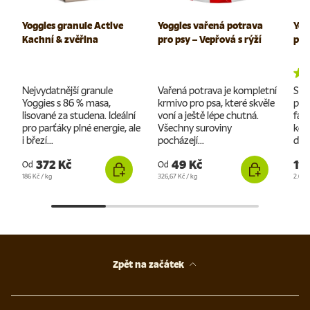
Yoggies granule Active
Yoggies vařená potrava
Yog
Kachní & zvěřina
pro psy – Vepřová s rýží
pam
Nejvydatnější granule
Vařená potrava je kompletní
Suš
Yoggies s 86 % masa,
krmivo pro psa, které skvěle
pro
lisované za studena. Ideální
voní a ještě lépe chutná.
far
pro parťáky plné energie, ale
Všechny suroviny
kon
i březí...
pocházejí...
doc
372 Kč
49 Kč
119
Od
Od
Cena za jednotku
Cena za jednotku
Cena 
186 Kč
/
kg
326,67 Kč
/
kg
2.644
Zpět na začátek