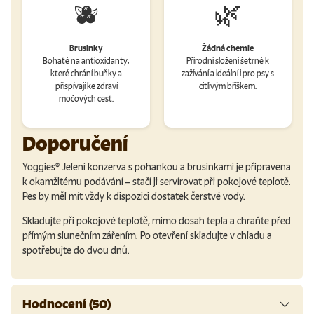
🫐
🌿
Brusinky
Žádná chemie
Bohaté na antioxidanty,
Přírodní složení šetrné k
které chrání buňky a
zažívání a ideální i pro psy s
přispívají ke zdraví
citlivým bříškem.
močových cest.
Doporučení
Yoggies
®
Jelení konzerva s pohankou a brusinkami je připravena
k okamžitému podávání – stačí ji servírovat při pokojové teplotě.
Pes by měl mít vždy k dispozici dostatek čerstvé vody.
Skladujte při pokojové teplotě, mimo dosah tepla a chraňte před
přímým slunečním zářením. Po otevření skladujte v chladu a
spotřebujte do dvou dnů.
Hodnocení (50)