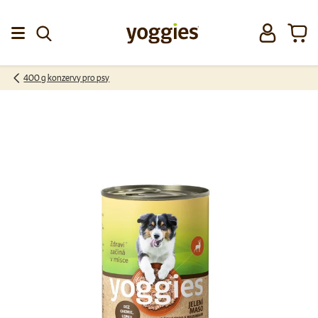
Přeskočit na obsah
Přihlásit se
Koší
Menu
400 g konzervy pro psy