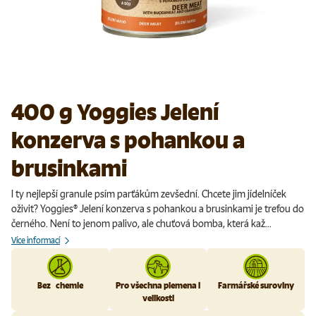
400 g Yoggies Jelení
konzerva s pohankou a
brusinkami
I ty nejlepší granule psím parťákům zevšední. Chcete jim jídelníček
oživit? Yoggies® Jelení konzerva s pohankou a brusinkami je trefou do
černého. Není to jenom palivo, ale chuťová bomba, která kaž...
Více informací
Bez chemie
Pro všechna plemena i
Farmářské suroviny
velikosti