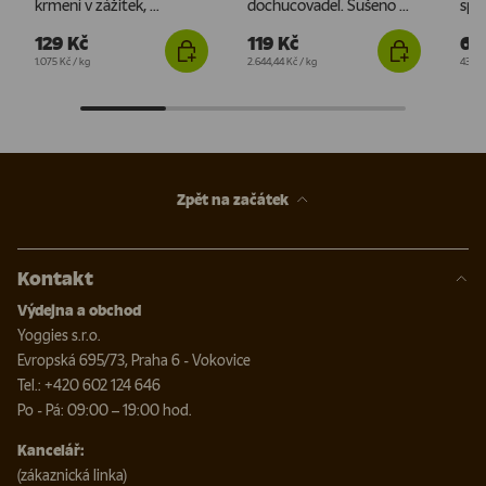
krmení v zážitek, ...
dochucovadel. Sušeno ...
spou
129 Kč
119 Kč
65
Cena za jednotku
Cena za jednotku
Cena 
1.075 Kč
/
kg
2.644,44 Kč
/
kg
433,3
Zpět na začátek
Kontakt
Výdejna a obchod
Yoggies s.r.o.
Evropská 695/73, Praha 6 - Vokovice
Tel.: +420 602 124 646
Po - Pá: 09:00 – 19:00 hod.
Kancelář:
(zákaznická linka)