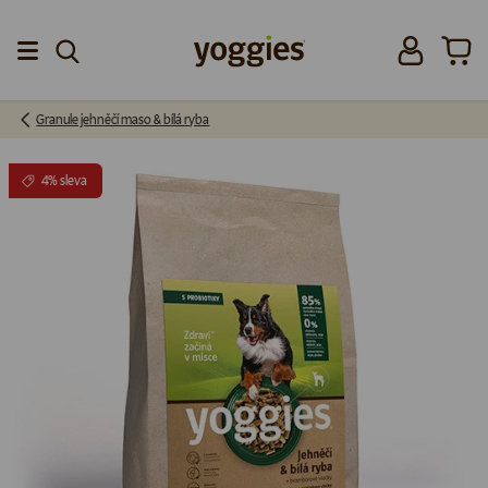
Přeskočit na obsah
Přihlásit se
Koší
Menu
Granule jehněčí maso & bílá ryba
4% sleva