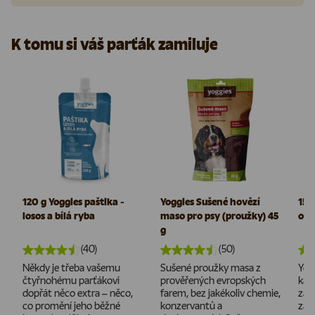
K tomu si váš parťák zamiluje
120 g Yoggies paštika -
Yoggies Sušené hovězí
150
losos a bílá ryba
maso pro psy (proužky) 45
omá
g
(40)
(50)
Někdy je třeba vašemu
Sušené proužky masa z
Yog
čtyřnohému parťákovi
prověřených evropských
kaž
dopřát něco extra – něco,
farem, bez jakékoliv chemie,
záži
co promění jeho běžné
konzervantů a
zami