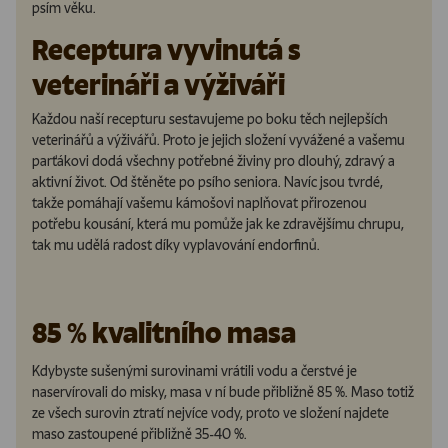
psím věku.
Receptura vyvinutá s
veterináři a výživáři
Každou naší recepturu sestavujeme po boku těch nejlepších
veterinářů a výživářů. Proto je jejich složení vyvážené a vašemu
parťákovi dodá všechny potřebné živiny pro dlouhý, zdravý a
aktivní život. Od štěněte po psího seniora. Navíc jsou tvrdé,
takže pomáhají vašemu kámošovi naplňovat přirozenou
potřebu kousání, která mu pomůže jak ke zdravějšímu chrupu,
tak mu udělá radost díky vyplavování endorfinů.
85 % kvalitního masa
Kdybyste sušenými surovinami vrátili vodu a čerstvé je
naservírovali do misky, masa v ní bude přibližně 85 %. Maso totiž
ze všech surovin ztratí nejvíce vody, proto ve složení najdete
maso zastoupené přibližně 35-40 %.