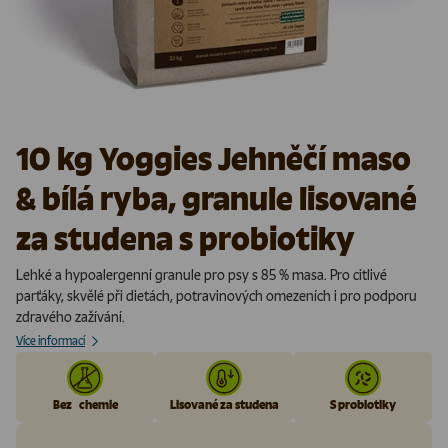
10 kg Yoggies Jehněčí maso
& bílá ryba, granule lisované
za studena s probiotiky
Lehké a hypoalergenní granule pro psy s 85 % masa. Pro citlivé
parťáky, skvělé při dietách, potravinových omezeních i pro podporu
zdravého zažívání.
Více informací
Bez chemie
Lisované za studena
S probiotiky