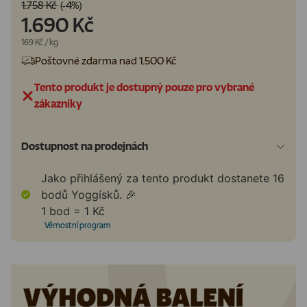
1.758 Kč
(-4%)
1.690 Kč
Cena za jednotku
169 Kč
/
kg
Poštovné zdarma nad 1.500 Kč
Tento produkt je dostupný pouze pro vybrané
zákazníky
Dostupnost na prodejnách
Jako přihlášený za tento produkt dostanete
16
bodů Yoggísků. 🎉
1 bod = 1 Kč
Věrnostní program