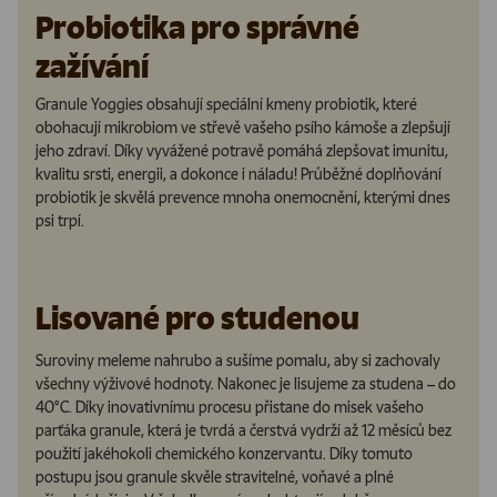
Probiotika pro správné
zažívání
Granule Yoggies obsahují speciální kmeny probiotik, které
obohacují mikrobiom ve střevě vašeho psího kámoše a zlepšují
jeho zdraví. Díky vyvážené potravě pomáhá zlepšovat imunitu,
kvalitu srsti, energii, a dokonce i náladu! Průběžné doplňování
probiotik je skvělá prevence mnoha onemocnění, kterými dnes
psi trpí.
Lisované pro studenou
Suroviny meleme nahrubo a sušíme pomalu, aby si zachovaly
všechny výživové hodnoty. Nakonec je lisujeme za studena – do
40°C. Díky inovativnímu procesu přistane do misek vašeho
parťáka granule, která je tvrdá a čerstvá vydrží až 12 měsíců bez
použití jakéhokoli chemického konzervantu. Díky tomuto
postupu jsou granule skvěle stravitelné, voňavé a plné