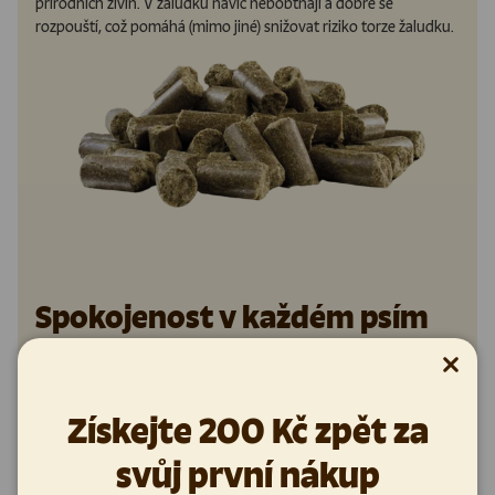
přírodních živin. V žaludku navíc nebobtnají a dobře se
rozpouští, což pomáhá (mimo jiné) snižovat riziko torze žaludku.
Spokojenost v každém psím
věku
Zavřít
Granule probíháme jako „All life stage“, tedy vhodné jak pro
štěňata, dospělé psy i seniory. Vycházíme tak z poznatků vědy a
Získejte 200 Kč zpět za
historie vývoje psa. Můžete se tak spolehnout, že vašeho psa
dáváte vyváženou krmnou dávku plnou živin, ať už jde o malého
svůj první nákup
rošťáka nebo vyzrálého hafana.