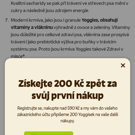
Kvalitní sacharidy se pak při trávení ve střevech psa mění v
cukry a následně jsou zdrojem energie.
Moderní krmiva, jako jsou i granule
Yoggies, obsahují
vitamíny a vlákninu
výhradně z ovoce a zeleniny. Vitamíny
jsou důležité pro celkové zdraví psa, vláknina zase prospívá
trávení i jako prebiotická výživa pro buňky v trávicím
systému psa. Proto jsou krmiva Yoggies takové Zdraví v
misce®
Zavřít
Jakou roli v krmivech hrají
Získejte 200 Kč zpět za
sacharidy a obilí?
svůj první nákup
Uhlohydráty jsou pro psy v jejich potravě velmi důležité. V
granulích Yoggies používáme vločky z loupané rýže, nebo
bramborové vločky
, ze kterých se při látkové přeměně v
Registrujte se, nakupte nad 590 Kč a my vám do vašeho
organismu psa stávají důležité
sacharidy jako zdroj energie.
zákaznického účtu připíšeme 200 Yoggísek na vaše další
nákupy.
Každá taková „příloha“ má však svá pro a proti. To je důvod,