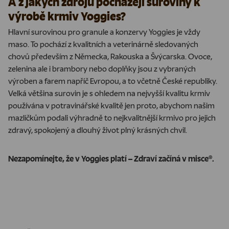
A z jakých zdrojů pocházejí suroviny k
výrobě krmiv Yoggies?
Hlavní surovinou pro granule a konzervy Yoggies je vždy
maso. To pochází z kvalitních a veterinárně sledovaných
chovů především z Německa, Rakouska a Švýcarska. Ovoce,
zelenina ale i brambory nebo doplňky jsou z vybraných
výroben a farem napříč Evropou, a to včetně České republiky.
Velká většina surovin je s ohledem na nejvyšší kvalitu krmiv
používána v potravinářské kvalitě jen proto, abychom našim
mazlíčkům podali výhradně to nejkvalitnější krmivo pro jejich
zdravý, spokojený a dlouhý život plný krásných chvil.
Nezapomínejte, že v Yoggies platí – Zdraví začíná v misce®.