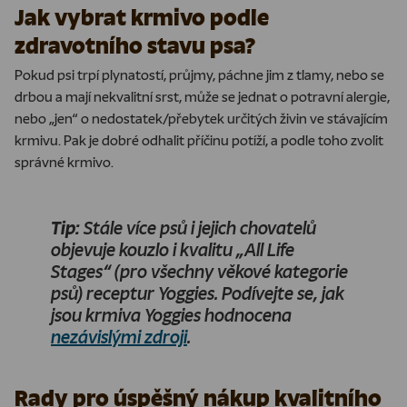
Jak vybrat krmivo podle
zdravotního stavu psa?
Pokud psi trpí plynatostí, průjmy, páchne jim z tlamy, nebo se
drbou a mají nekvalitní srst, může se jednat o potravní alergie,
nebo „jen“ o nedostatek/přebytek určitých živin ve stávajícím
krmivu. Pak je dobré odhalit příčinu potíží, a podle toho zvolit
správné krmivo.
Tip:
Stále více psů i jejich chovatelů
objevuje kouzlo i kvalitu „All Life
Stages“ (pro všechny věkové kategorie
psů) receptur Yoggies. Podívejte se, jak
jsou krmiva Yoggies hodnocena
nezávislými zdroji
.
Rady pro úspěšný nákup kvalitního