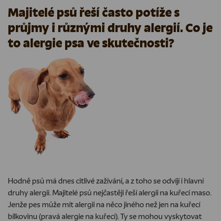
Majitelé psů řeší často potíže s
průjmy i různými druhy alergií. Co je
to alergie psa ve skutečnosti?
Hodně psů má dnes citlivé zažívání, a z toho se odvíjí i hlavní
druhy alergií. Majitelé psů nejčastěji řeší alergii na kuřecí maso.
Jenže pes může mít alergii na něco jiného než jen na kuřecí
bílkovinu (pravá alergie na kuřecí). Ty se mohou vyskytovat