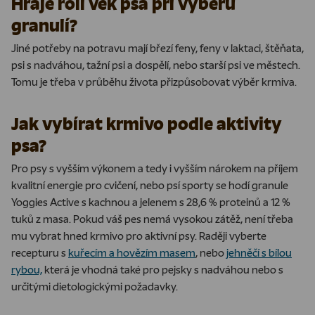
Hraje roli věk psa při výběru
granulí?
Jiné potřeby na potravu mají březí feny, feny v laktaci, štěňata,
psi s nadváhou, tažní psi a dospělí, nebo starší psi ve městech.
Tomu je třeba v průběhu života přizpůsobovat výběr krmiva.
Jak vybírat krmivo podle aktivity
psa?
Pro psy s vyšším výkonem a tedy i vyšším nárokem na příjem
kvalitní energie pro cvičení, nebo psí sporty se hodí granule
Yoggies Active s kachnou a jelenem s 28,6 % proteinů a 12 %
tuků z masa. Pokud váš pes nemá vysokou zátěž, není třeba
mu vybrat hned krmivo pro aktivní psy. Raději vyberte
recepturu s
kuřecím a hovězím masem
, nebo
jehněčí s bílou
rybou,
která je vhodná také pro pejsky s nadváhou nebo s
určitými dietologickými požadavky.