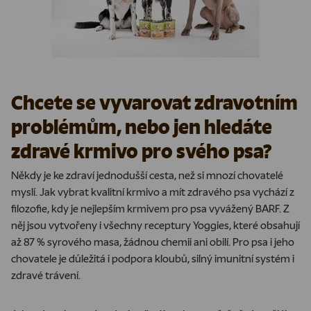
Chcete se vyvarovat zdravotním
problémům, nebo jen hledáte
zdravé krmivo pro svého psa?
Někdy je ke zdraví jednodušší cesta, než si mnozí chovatelé
myslí. Jak vybrat kvalitní krmivo a mít zdravého psa vychází z
filozofie, kdy je nejlepším krmivem pro psa vyvážený BARF. Z
něj jsou vytvořeny i všechny receptury Yoggies, které obsahují
až 87 % syrového masa, žádnou chemii ani obilí. Pro psa i jeho
chovatele je důležitá i podpora kloubů, silný imunitní systém i
zdravé trávení.