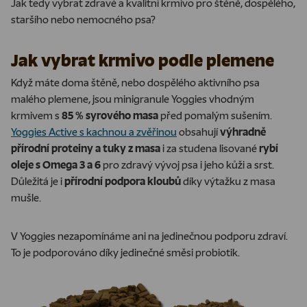
Jak tedy vybrat zdravé a kvalitní krmivo pro štěně, dospělého,
staršího nebo nemocného psa?
Jak vybrat krmivo podle plemene
Když máte doma štěně, nebo dospělého aktivního psa
malého plemene, jsou minigranule Yoggies vhodným
krmivem s
85 % syrového masa
před pomalým sušením.
Yoggies Active s kachnou a zvěřinou
obsahují
výhradně
přírodní proteiny a tuky z masa
i za studena lisované
rybí
oleje s Omega 3 a 6
pro zdravý vývoj psa i jeho kůži a srst.
Důležitá je i
přírodní podpora kloubů
díky výtažku z masa
mušle.
V Yoggies nezapomínáme ani na jedinečnou podporu zdraví.
To je podporováno díky jedinečné směsi probiotik.