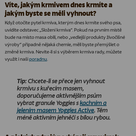
Víte, jakým krmivem dnes krmíte a
jakým byste se měli vyhnout?
Když otočíte pytel krmiva, kterým dnes krmíte svého psa,
uvidíte odstavec „Složení krmiva“. Pokud na prvním místě
bude na místo masa obilí, nebo „vedlejší produkty živočišné
výroby“ případně nějaká chemie, měli byste přemýšlet o
změně krmiva. Nevíte-li si s výběrem krmiva rady, můžete
využít i naši
poradnu
.
Tip:
Chcete-li se přece jen vyhnout
krmivu s kuřecím masem,
doporučujeme aktivnějším psům
vybrat granule Yoggies s
kachním a
jelením masem Yoggies Active
. Těm
méně aktivním jehněčí s bílou rybou.