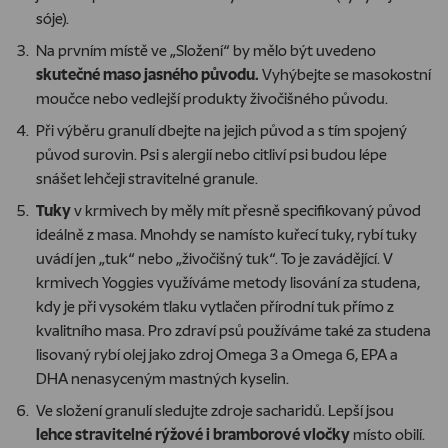
sóje).
Na prvním místě ve „Složení“ by mělo být uvedeno
skutečné maso jasného původu
.
Vyhýbejte se masokostní
moučce nebo vedlejší produkty živočišného původu.
Při výběru granulí dbejte na jejich původ a s tím spojený
původ surovin. Psi s alergií nebo citliví psi budou lépe
snášet lehčeji stravitelné granule.
Tuky
v krmivech by měly mít přesně specifikovaný původ
ideálně z masa. Mnohdy se namísto kuřecí tuky, rybí tuky
uvádí jen „tuk“ nebo „živočišný tuk“. To je zavádějící. V
krmivech Yoggies využíváme metody lisování za studena,
kdy je při vysokém tlaku vytlačen přírodní tuk přímo z
kvalitního masa. Pro zdraví psů používáme také za studena
lisovaný rybí olej jako zdroj Omega 3 a Omega 6, EPA a
DHA nenasyceným mastných kyselin.
Ve složení granulí sledujte zdroje sacharidů. Lepší jsou
lehce stravitelné rýžové i bramborové vločky
místo obilí.