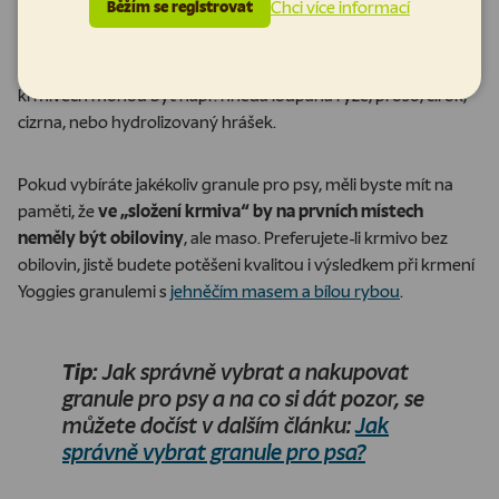
Chci více informací
Běžím se registrovat
proč se v Yoggies vyhýbáme pšenici a pracujeme s rýžovými i
bramborovými vločkami, které jsou lépe a rychleji stravitelné
než rýže samotná, nebo pšenice. Dalšími zdroji sacharidů v
krmivech mohou být např. hnědá loupaná rýže, proso, čirok,
cizrna, nebo hydrolizovaný hrášek.
Pokud vybíráte jakékoliv granule pro psy, měli byste mít na
paměti, že
ve „složení krmiva“ by na prvních místech
neměly být obiloviny
, ale maso. Preferujete-li krmivo bez
obilovin, jistě budete potěšeni kvalitou i výsledkem při krmení
Yoggies granulemi s
jehněčím masem a bílou rybou
.
Tip:
Jak správně vybrat a nakupovat
granule pro psy a na co si dát pozor, se
můžete dočíst v dalším článku:
Jak
správně vybrat granule pro psa?