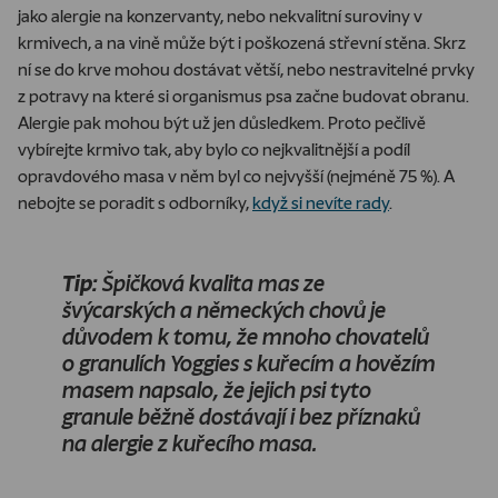
jako alergie na konzervanty, nebo nekvalitní suroviny v
krmivech, a na vině může být i poškozená střevní stěna. Skrz
ní se do krve mohou dostávat větší, nebo nestravitelné prvky
z potravy na které si organismus psa začne budovat obranu.
Alergie pak mohou být už jen důsledkem. Proto pečlivě
vybírejte krmivo tak, aby bylo co nejkvalitnější a podíl
opravdového masa v něm byl co nejvyšší (nejméně 75 %). A
nebojte se poradit s odborníky,
když si nevíte rady
.
Tip:
Špičková kvalita mas ze
švýcarských a německých chovů je
důvodem k tomu, že mnoho chovatelů
o granulích Yoggies s kuřecím a hovězím
masem napsalo, že jejich psi tyto
granule běžně dostávají i bez příznaků
na alergie z kuřecího masa.