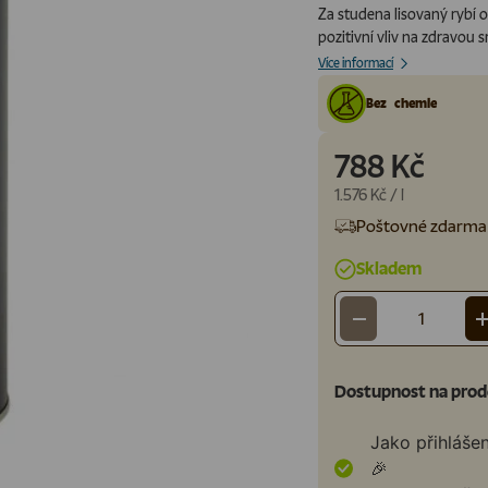
Za studena lisovaný rybí o
pozitivní vliv na zdravou s
Více informací
Bez chemie
788 Kč
Cena za jednotku
1.576 Kč
/
l
Poštovné zdarma 
Skladem
-
Množství
Dostupnost na prod
Jako přihláše
🎉