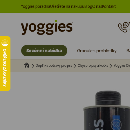
Yoggies poradna
Ušetřete na nákupu
Blog
O nás
Kontakt
Přeskočit na obsah
Sezónní nabídka
Granule s probiotiky
B
Doplňky potravy pro psy
Oleje pro psy a kočky