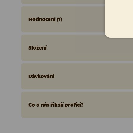
Hodnocení (1)
Složení
Dávkování
Co o nás říkají profíci?