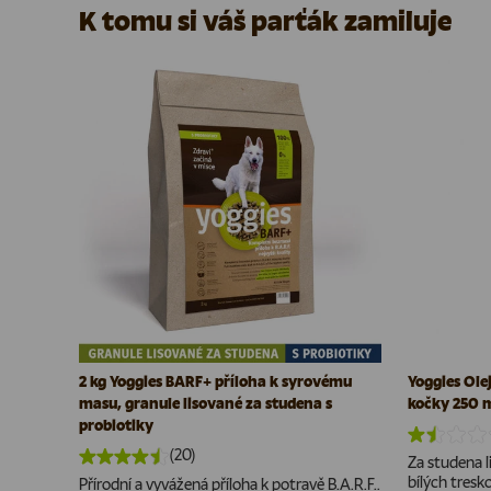
K tomu si váš parťák zamiluje
2 kg Yoggies BARF+ příloha k syrovému
Yoggies Olej
masu, granule lisované za studena s
kočky 250 
probiotiky
(20)
Za studena li
bílých tres
Přírodní a vyvážená příloha k potravě B.A.R.F..