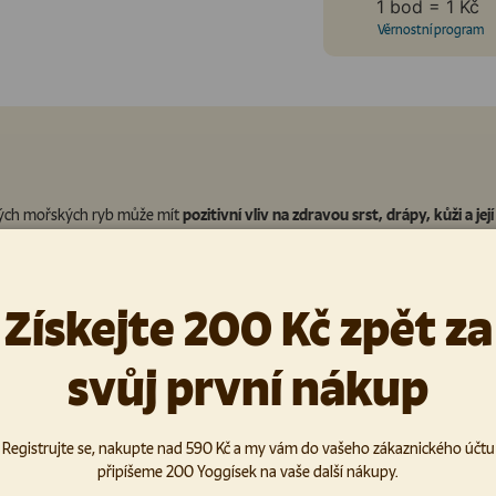
1 bod = 1 Kč
Věrnostní program
ovitých mořských ryb může mít
pozitivní vliv na zdravou srst, drápy, kůži a je
stém, nervový i respirační systém
. Stejně tak může pomáhat
při vývoji a 
 vývoj plodu
v těle březích samic. Vysoký obsah omega-3
přispívá k normá
Získejte 200 Kč zpět za
svůj první nákup
vě, protože ryba sama o sobě mnoho neprodukuje? Divoké ryby jedí to, co j
HA zraku a mozku. Je proto důležité, aby pes konzumoval omega-3 mastné k
klouby. Může mít i protizánětlivé účinky. Správná hladina Omega 3 a Omega 6 
Registrujte se, nakupte nad 590 Kč a my vám do vašeho zákaznického účtu
připíšeme 200 Yoggísek na vaše další nákupy.