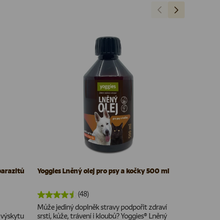
Předchozí
Další
parazitů
Yoggies Lněný olej pro psy a kočky 500 ml
Yoggies Pol
(48)
Může jediný doplněk stravy podpořit zdraví
Hledáte ko
 výskytu
srsti, kůže, trávení i kloubů? Yoggies® Lněný
čtyřnohých 