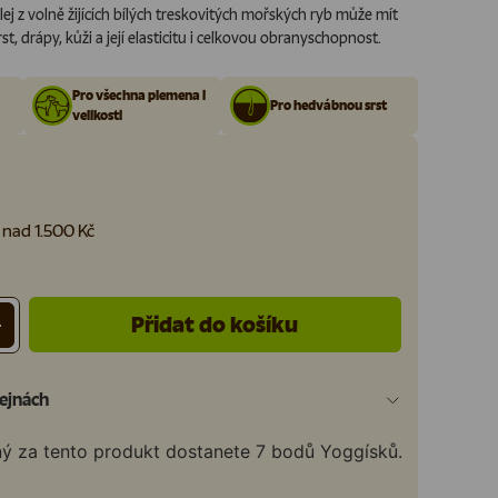
lej z volně žijících bílých treskovitých mořských ryb může mít
rst, drápy, kůži a její elasticitu i celkovou obranyschopnost.
Pro všechna plemena i
Pro hedvábnou srst
velikosti
nad 1.500 Kč
Přidat do košíku
+
ejnách
ný za tento produkt dostanete
7
bodů Yoggísků.