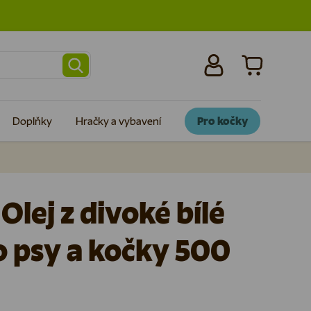
Přihlásit se
Košík
Doplňky
Hračky a vybavení
Pro kočky
Olej z divoké bílé
o psy a kočky 500