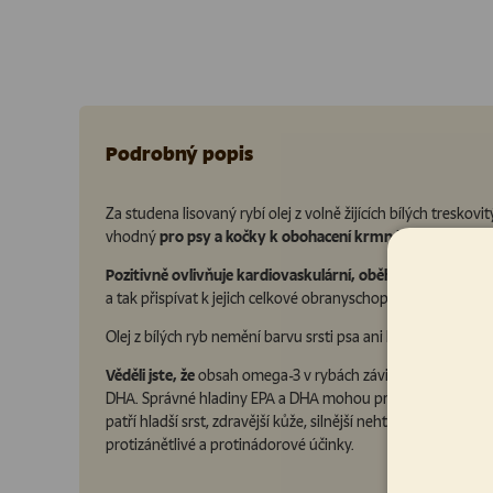
Podrobný popis
Za studena lisovaný
rybí olej z volně žijících bílých tresk
vhodný
pro psy a kočky k obohacení krmné dávky
.
Pozitivně ovlivňuje kardiovaskulární, oběhový a cévní sy
a tak přispívat k jejich celkové obranyschopnosti.
Podporuje
Olej z bílých ryb nemění barvu srsti psa ani kočky.
Věděli jste, že
obsah omega-3 v rybách závisí na jejich stra
DHA. Správné hladiny EPA a DHA mohou prospívat srdci a D
patří hladší srst, zdravější kůže, silnější nehty, tlapky a 
protizánětlivé a protinádorové účinky.