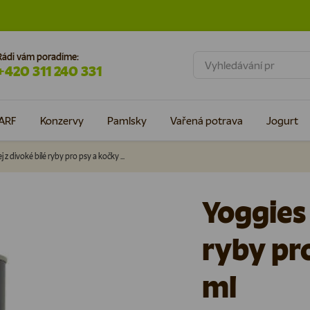
Rádi vám poradíme:
Hledat
+420 311 240 331
ARF
Konzervy
Pamlsky
Vařená potrava
Jogurt
Yoggies Olej z divoké bílé ryby pro psy a kočky 500 ml
Yoggies 
ryby pr
ml