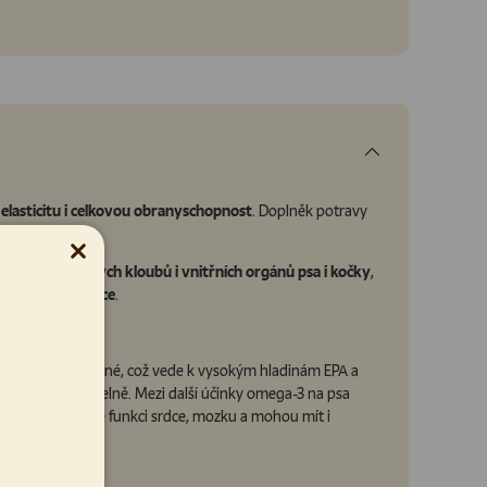
jí elasticitu i celkovou obranyschopnost
. Doplněk potravy
Zavřít
udržování zdravých kloubů i vnitřních orgánů psa i kočky
,
lní činnosti srdce
.
e pro ryby přirozené, což vede k vysokým hladinám EPA a
yseliny pravidelně. Mezi další účinky omega-3 na psa
přispívá ke správné funkci srdce, mozku a mohou mít i