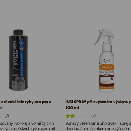
 z divoké bílé ryby pro psy a
INSI SPRAY při zvýšeném výskytu 
ml
100 ml
(2)
(2)
sovaný rybí olej z volně žijících
Voňavý veterinární přípravek - sprej s
kovitých mořských ryb může mít
deodoračním účinkem při zvýšeném