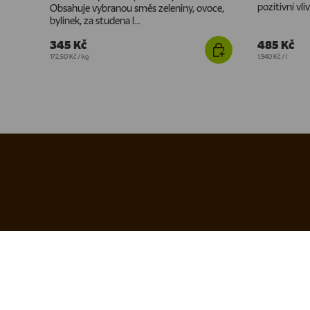
pozitivní vliv
Obsahuje vybranou směs zeleniny, ovoce,
bylinek, za studena l...
345 Kč
485 Kč
Cena za jednotku
Cena za jednotku
172,50 Kč
/
kg
1.940 Kč
/
l
Kontakt
Důležité od
Výdejna a obchod
Doprava a platba
Yoggies s.r.o.