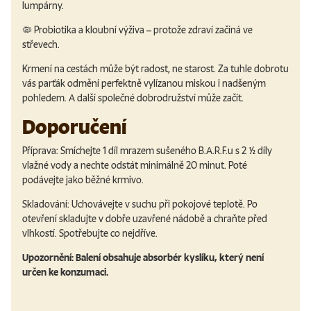
lumpárny.
🦠
Probiotika a kloubní výživa
– protože zdraví začíná ve
střevech.
Krmení na cestách může být radost, ne starost. Za tuhle dobrotu
vás parťák odmění perfektně vylízanou miskou i nadšeným
pohledem. A další společné dobrodružství může začít.
Doporučení
Příprava
: Smíchejte 1 díl mrazem sušeného B.A.R.F.u s 2 ½ díly
vlažné vody a nechte odstát minimálně 20 minut. Poté
podávejte jako běžné krmivo.
Skladování
: Uchovávejte v suchu při pokojové teplotě. Po
otevření skladujte v dobře uzavřené nádobě a chraňte před
vlhkostí. Spotřebujte co nejdříve.
Upozornění: Balení obsahuje absorbér kyslíku, který není
určen ke konzumaci.