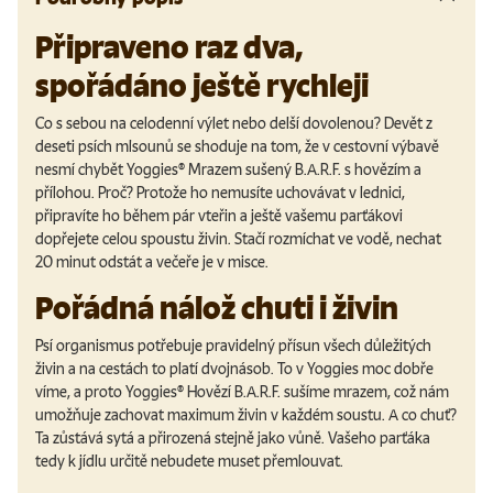
Připraveno raz dva,
spořádáno ještě rychleji
Co s sebou na celodenní výlet nebo delší dovolenou? Devět z
deseti psích mlsounů se shoduje na tom, že v cestovní výbavě
nesmí chybět Yoggies
®
Mrazem sušený B.A.R.F. s hovězím a
přílohou. Proč? Protože ho nemusíte uchovávat v lednici,
připravíte ho během pár vteřin a ještě vašemu parťákovi
dopřejete celou spoustu živin.
Stačí rozmíchat ve vodě, nechat
20 minut odstát a večeře je v misce
.
Pořádná nálož chuti i živin
Psí organismus potřebuje pravidelný přísun všech důležitých
živin a na cestách to platí dvojnásob. To v Yoggies moc dobře
víme, a proto
Yoggies
®
Hovězí B.A.R.F. sušíme mrazem, což nám
umožňuje zachovat maximum živin v každém soustu
. A co chuť?
Ta zůstává sytá a přirozená stejně jako vůně. Vašeho parťáka
tedy k jídlu určitě nebudete muset přemlouvat.