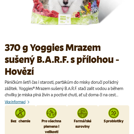
370 g Yoggies Mrazem
sušený B.A.R.F. s přílohou -
Hovězí
Páníčkům šetří čas i starosti, parťákům do misky doručí pořádný
zážitek. Yoggies® Mrazem sušený B.A.R.F. stačí zalít vodou a během
chvilky je miska plná živin a poctivé chuti, ať už doma či na cest...
Více informací
Bez chemie
Pro všechna
Farmářské
S probiotiky
plemena i
suroviny
velikosti