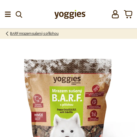
Přeskočit na obsah
Přihlásit se
Koší
Menu
BARF mrazem sušený s přílohou