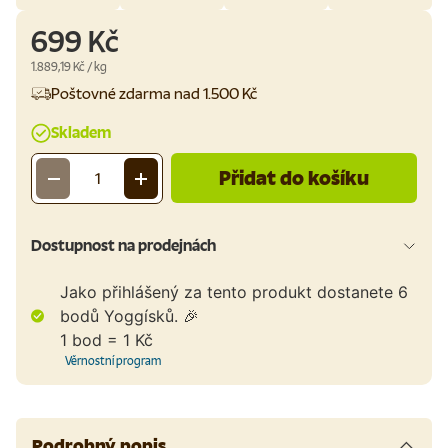
699 Kč
Cena za jednotku
1.889,19 Kč
/
kg
Poštovné zdarma nad 1.500 Kč
Skladem
Přidat do košíku
-
+
Množství
Dostupnost na prodejnách
Jako přihlášený za tento produkt dostanete
6
bodů Yoggísků. 🎉
1 bod = 1 Kč
Věrnostní program
Podrobný popis