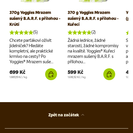
370g Yoggies Mrazem
370 g Yoggies Mrazem
Yog
sušený B.A.R.F. s přílohou -
sušený B.A.R.F. s přílohou -
(pe
Krůtí
Kuřecí
(5)
(2)
Chcete parťákovi oživit
Žádná lednice, žádné
S Y
jídelníček? Hledáte
starosti, žádné kompromisy
v z
kompletní, ale praktické
na kvalitě. Yoggies® Kuřecí
pel
krmivo na cesty? Po
mrazem sušený B.A.R.F. s
a p
Yoggies® Mrazem suše...
přílohou...
parť
699 Kč
599 Kč
43
Cena za jednotku
Cena za jednotku
Cena 
1.889,19 Kč
/
kg
1.618,92 Kč
/
kg
1.097
Zpět na začátek