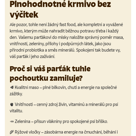
Plnohodnotné krmivo bez
výčitek
Ale pozor, tohle není žádný fast food, ale kompletní a
vyvážené
krmivo, kterým může nahradit běžnou potravu třeba i každý
den
. Vašemu parťákovi do misky naložíte správný poměr masa,
vnitřností, zeleniny, přílohy i podpůrných látek, jako jsou
přírodní probiotika a směs minerálů. Spokojení tak budete vy,
váš parťák i jeho zažívání.
Proč si váš parťák tuhle
pochoutku zamiluje?
🥩
Kvalitní maso
– plné bílkovin, chuti a energie na společné
zážitky.
🫀
Vnitřnosti
– cenný zdroj živin, vitamínů a minerálů pro psí
vitalitu.
🥕
Zelenina
– přísun vlákniny pro spokojené psí bříško.
🌾
Rýžové vločky
– zásobárna energie na čmuchání, běhání i