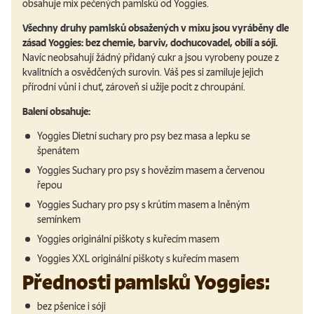
obsahuje mix pečených pamlsků od Yoggies.
Všechny druhy pamlsků obsažených v mixu jsou vyráběny dle
zásad Yoggies: bez chemie, barviv, dochucovadel, obilí a sóji.
Navíc neobsahují žádný přidaný cukr a jsou vyrobeny pouze z
kvalitních a osvědčených surovin. Váš pes si zamiluje jejich
přírodní vůni i chuť, zároveň si užije pocit z chroupání.
Balení obsahuje:
Yoggies Dietní suchary pro psy bez masa a lepku se
špenátem
Yoggies Suchary pro psy s hovězím masem a červenou
řepou
Yoggies Suchary pro psy s krůtím masem a lněným
semínkem
Yoggies originální piškoty s kuřecím masem
Yoggies XXL originální piškoty s kuřecím masem
Přednosti pamlsků Yoggies:
bez pšenice i sóji