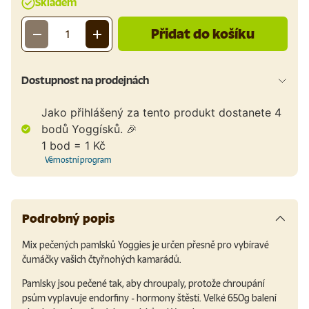
Skladem
Přidat do košíku
-
+
Množství
Dostupnost na prodejnách
Jako přihlášený za tento produkt dostanete
4
bodů Yoggísků. 🎉
1 bod = 1 Kč
Věrnostní program
Podrobný popis
Mix pečených pamlsků Yoggies je určen přesně pro vybíravé
čumáčky vašich čtyřnohých kamarádů.
Pamlsky jsou pečené tak, aby chroupaly, protože chroupání
psům vyplavuje endorfiny - hormony štěstí. Velké 650g balení