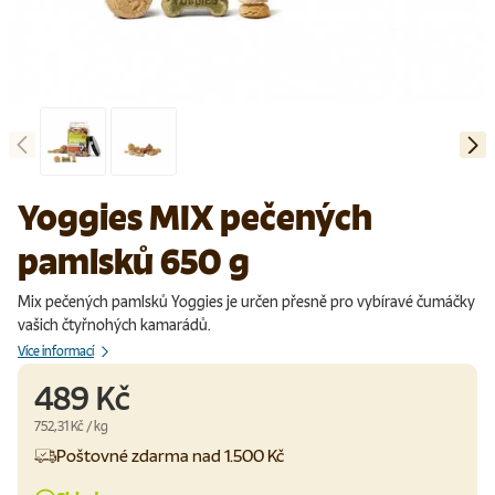
Předchozí
Další
Načíst obrázek 1 v galerii
Načíst obrázek 2 v galerii
Yoggies MIX pečených
pamlsků 650 g
Mix pečených pamlsků Yoggies je určen přesně pro vybíravé čumáčky
vašich čtyřnohých kamarádů.
Více informací
489 Kč
Cena za jednotku
752,31 Kč
/
kg
Poštovné zdarma nad 1.500 Kč