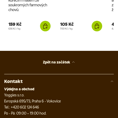
kuřecím masem ze
Bez
soukromých farmových
zby
chovů.
žvý
159 Kč
105 Kč
48
Cena za jednotku
Cena za jednotku
Cena 
636 Kč
/
kg
700 Kč
/
kg
4.445
Zpět na začátek
Kontakt
Výdejna a obchod
Yoggies s.r.o.
Evropská 695/73, Praha 6 - Vokovice
Tel.: +420 602 124 646
Po - Pá: 09:00 – 19:00 hod.