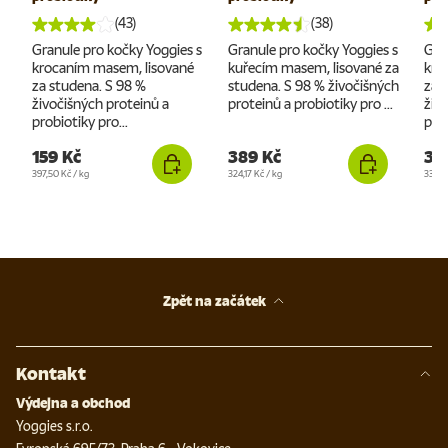
(43)
(38)
Granule pro kočky Yoggies s
Granule pro kočky Yoggies s
Gra
krocaním masem, lisované
kuřecím masem, lisované za
kro
za studena. S 98 %
studena. S 98 % živočišných
za 
živočišných proteinů a
proteinů a probiotiky pro ...
živ
probiotiky pro...
prob
159 Kč
389 Kč
39
Cena za jednotku
Cena za jednotku
Cena 
397,50 Kč
/
kg
324,17 Kč
/
kg
332,5
Zpět na začátek
Kontakt
Výdejna a obchod
Yoggies s.r.o.