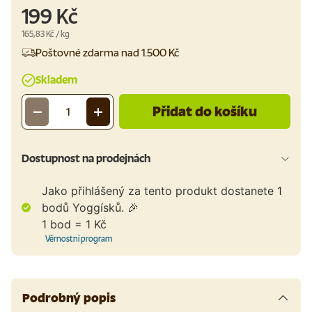
199 Kč
Cena za jednotku
165,83 Kč
/
kg
Poštovné zdarma nad 1.500 Kč
Skladem
Přidat do košíku
-
+
Množství
Dostupnost na prodejnách
Jako přihlášený za tento produkt dostanete
1
bodů Yoggísků. 🎉
1 bod = 1 Kč
Věrnostní program
Podrobný popis