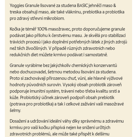
Yoggies Granule lisované za studena BASIC jehněčí maso &
treska obsahují maso, ale také vlákninu, prebiotika a probiotika
pro zdravý střevní mikrobiom.
Kočka je téměř 100% masožravec, proto doporučujeme granule
podávat jako přílohu k čerstvému masu. Je skvělá pro stabilizaci
trávicích procesů i jako doplnění potřebných látek z jiných zdrojů
než těch živočišných. V případě různých zdravotních nebo
redukčních diet můžete krmivo podávat i samostatně.
Granule vyrábíme bez jakýchkoliv chemických konzervantů
nebo dochucovadel, šetrnou metodou lisování za studena.
Proto si zachovávají přirozenou chuť, vůni, ale hlavně výživové
hodnoty původních surovin. Vysoký obsah probiotik zároveň
podporuje imunitní systém, trávení nebo třeba kvalitu srsti a
kůže. Probiotický účinek zároveň podpoří obsah prebiotik
(potrava pro probiotika) a tak i celkové zažívání vaší masožravé
šelmy.
Dosažení a udržování ideální váhy díky správnému a zdravému
krmivu pro vaší kočku přispívá nejen ke snížení určitých
zdravotních problémů, ale může také přispět k delšímu