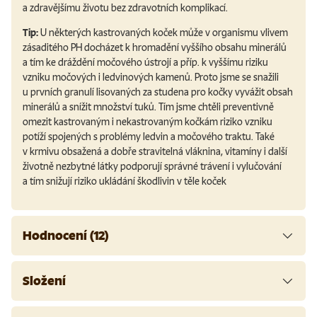
a zdravějšímu životu bez zdravotních komplikací.
Tip:
U některých kastrovaných koček může v organismu vlivem
zásaditého PH docházet k hromadění vyššího obsahu minerálů
a tím ke dráždění močového ústrojí a příp. k vyššímu riziku
vzniku močových i ledvinových kamenů. Proto jsme se snažili
u prvních granulí lisovaných za studena pro kočky vyvážit obsah
minerálů a snížit množství tuků. Tím jsme chtěli preventivně
omezit kastrovaným i nekastrovaným kočkám riziko vzniku
potíží spojených s problémy ledvin a močového traktu. Také
v krmivu obsažená a dobře stravitelná vláknina, vitamíny i další
životně nezbytné látky podporují správné trávení i vylučování
a tím snižují riziko ukládání škodlivin v těle koček
Hodnocení (12)
Složení