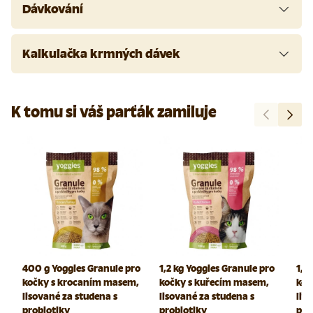
Dávkování
Kalkulačka krmných dávek
K tomu si váš parťák zamiluje
Předchozí
Další
400 g Yoggies Granule pro
1,2 kg Yoggies Granule pro
1,2
kočky s krocaním masem,
kočky s kuřecím masem,
koč
lisované za studena s
lisované za studena s
lis
probiotiky
probiotiky
pro