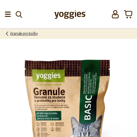
Přeskočit na obsah
Přihlásit se
Koší
Menu
Granule pro kočky