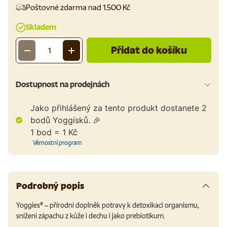
Poštovné zdarma nad 1.500 Kč
Skladem
Přidat do košíku
-
+
Množství
Dostupnost na prodejnách
Jako přihlášený za tento produkt dostanete
2
bodů Yoggísků. 🎉
1 bod = 1 Kč
Věrnostní program
Podrobný popis
Yoggies® – přírodní doplněk potravy k detoxikaci organismu,
snížení zápachu z kůže i dechu i jako prebiotikum.