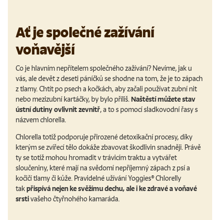
Ať je společné zažívání
voňavější
Co je hlavním nepřítelem společného zažívání? Nevíme, jak u
vás, ale devět z deseti páníčků se shodne na tom, že je to zápach
z tlamy. Chtít po psech a kočkách, aby začali používat zubní nit
nebo mezizubní kartáčky, by bylo příliš.
Naštěstí můžete stav
ústní dutiny ovlivnit zevnitř
, a to s pomocí sladkovodní řasy s
názvem chlorella.
Chlorella totiž podporuje přirozené detoxikační procesy, díky
kterým se zvířecí tělo dokáže zbavovat škodlivin snadněji. Právě
ty se totiž mohou hromadit v trávicím traktu a vytvářet
sloučeniny, které mají na svědomí nepříjemný zápach z psí a
kočičí tlamy či kůže. Pravidelné užívání Yoggies® Chlorelly
tak
přispívá nejen ke svěžímu dechu, ale i ke zdravé a voňavé
srsti
vašeho čtyřnohého kamaráda.