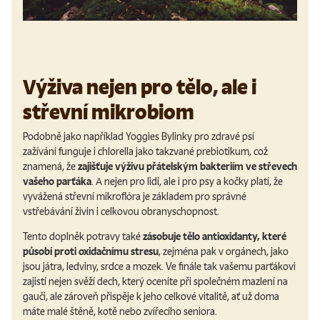
Výživa nejen pro tělo, ale i
střevní mikrobiom
Podobně jako například Yoggies Bylinky pro zdravé psí
zažívání funguje i chlorella jako takzvané prebiotikum, což
znamená, že
zajišťuje výživu přátelským bakteriím ve střevech
vašeho parťáka
. A nejen pro lidi, ale i pro psy a kočky platí, že
vyvážená střevní mikroflóra je základem pro správné
vstřebávání živin i celkovou obranyschopnost.
Tento doplněk potravy také
zásobuje tělo antioxidanty, které
působí proti oxidačnímu stresu
, zejména pak v orgánech, jako
jsou játra, ledviny, srdce a mozek. Ve finále tak vašemu parťákovi
zajistí nejen svěží dech, který oceníte při společném mazlení na
gauči, ale zároveň přispěje k jeho celkové vitalitě, ať už doma
máte malé štěně, kotě nebo zvířecího seniora.