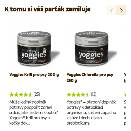
K tomu si váš parťák zamiluje
Předchozí
Další
Yoggies Krill pro psy 200 g
Yoggies Chlorella pro psy
Yog
250 g
(pe
(25)
(13)
Může jediný doplněk
Yoggies® – přírodní doplněk
S Y
potravy podpořit zdraví
potravy k detoxikaci
v z
srdce, jater, ledvin i kloubů?
organismu, snížení zápachu
pel
Yoggies® Krill pro psy a
z kůže i dechu i jako
a p
kočky dok...
prebiotikum.
parť