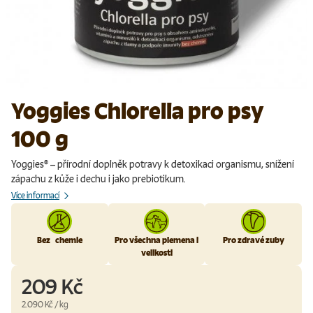
Yoggies Chlorella pro psy
100 g
Yoggies® – přírodní doplněk potravy k detoxikaci organismu, snížení
zápachu z kůže i dechu i jako prebiotikum.
Více informací
Bez chemie
Pro všechna plemena i
Pro zdravé zuby
velikosti
209 Kč
Cena za jednotku
2.090 Kč
/
kg