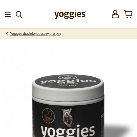
Přeskočit na obsah
Přihlásit se
Koší
Menu
Yoggies doplňky potravy pro psy