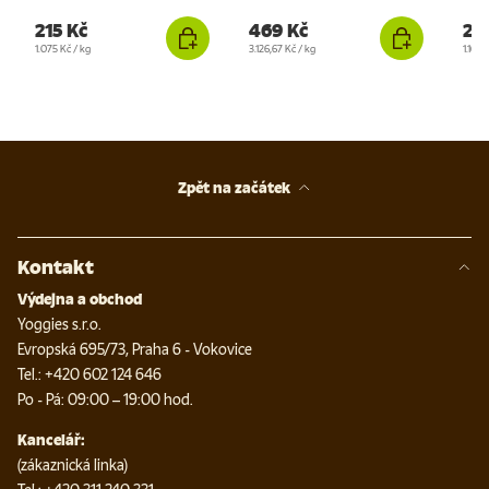
215 Kč
469 Kč
20
Cena za jednotku
Cena za jednotku
Cena 
1.075 Kč
/
kg
3.126,67 Kč
/
kg
1.161,1
Zpět na začátek
Kontakt
Výdejna a obchod
Yoggies s.r.o.
Evropská 695/73, Praha 6 - Vokovice
Tel.: +420 602 124 646
Po - Pá: 09:00 – 19:00 hod.
Kancelář:
(zákaznická linka)