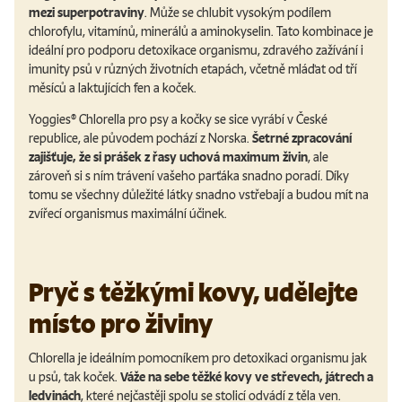
mezi superpotraviny
. Může se chlubit vysokým podílem
chlorofylu, vitamínů, minerálů a aminokyselin. Tato kombinace je
ideální pro podporu detoxikace organismu, zdravého zažívání i
imunity psů v různých životních etapách, včetně mláďat od tří
měsíců a laktujících fen a koček.
Yoggies® Chlorella pro psy a kočky se sice vyrábí v České
republice, ale původem pochází z Norska.
Šetrné zpracování
zajišťuje, že si prášek z řasy uchová maximum živin
, ale
zároveň si s ním trávení vašeho parťáka snadno poradí. Díky
tomu se všechny důležité látky snadno vstřebají a budou mít na
zvířecí organismus maximální účinek.
Pryč s těžkými kovy, udělejte
místo pro živiny
Chlorella je ideálním pomocníkem pro detoxikaci organismu jak
u psů, tak koček.
Váže na sebe těžké kovy ve střevech, játrech a
ledvinách
, které nejčastěji spolu se stolicí odvádí z těla ven.