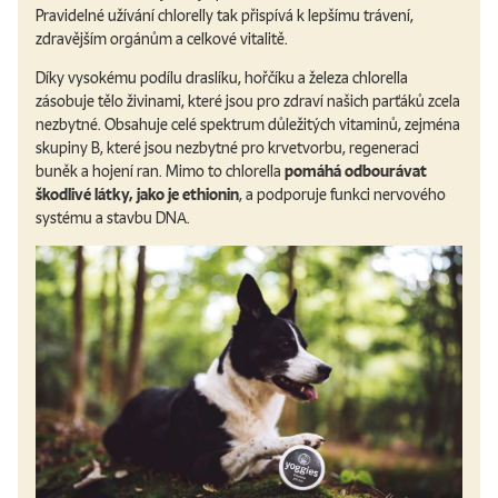
Pravidelné užívání chlorelly tak přispívá k lepšímu trávení,
zdravějším orgánům a celkové vitalitě.
Díky vysokému podílu draslíku, hořčíku a železa chlorella
zásobuje tělo živinami, které jsou pro zdraví našich parťáků zcela
nezbytné. Obsahuje celé spektrum důležitých vitaminů, zejména
skupiny B, které jsou nezbytné pro krvetvorbu, regeneraci
buněk a hojení ran. Mimo to chlorella
pomáhá odbourávat
škodlivé látky, jako je ethionin
, a podporuje funkci nervového
systému a stavbu DNA.