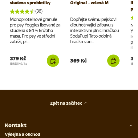
studena s probiotiky
Original – zelená M
lis
pro
(36)
Monoproteinové granule
Dopřejte svému pejskovi
pro psy Yoggies lisované za
dlouhotrvající zábavu s
Nej
studena s 84 % krůtího
interaktivní plnící hračkou
Yog
masa. Pro psy ve střední
SodaPup! Tato odolná
liso
zátěži, př...
hračka s ori...
pro 
i bře
379 Kč
37
369 Kč
Cena za jednotku
Cena 
189,50 Kč
/
kg
186 K
Zpět na začátek
Kontakt
Výdejna a obchod