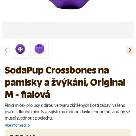
Předchozí
Další
Načíst obrázek 1 v galerii
Načíst obrázek 2 v galerii
SodaPup Crossbones na
pamlsky a žvýkání, Original
M - fialová
Plnící míček pro psy s dírou ve tvaru zkřížených kostí zabaví vašeho
psa na dlouhé minuty a zajistí mu řádnou dávku endorfinů, aniž by se
musel zvednout z pelechu.
Více informací