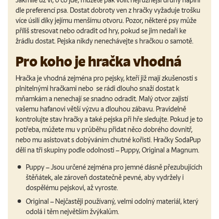
Jakmile už ví, o co jde, můžete pak volit nejrůznější druhy náplní
dle preferencí psa. Dostat dobroty ven z hračky vyžaduje trošku
více úsilí díky jejímu menšímu otvoru. Pozor, některé psy může
příliš stresovat nebo odradit od hry, pokud se jim nedaří ke
žrádlu dostat. Pejska nikdy nenechávejte s hračkou o samotě.
Pro koho je hračka vhodná
Hračka je vhodná zejména pro pejsky, kteří již mají zkušenosti s
plnitelnými hračkami nebo se rádi dlouho snaží dostat k
mňamkám a nenechají se snadno odradit. Malý otvor zajistí
vašemu hafanovi větší výzvu a dlouhou zábavu. Pravidelně
kontrolujte stav hračky a také pejska při hře sledujte. Pokud je to
potřeba, můžete mu v průběhu přidat něco dobrého dovnitř,
nebo mu asistovat s dobýváním chutné kořisti. Hračky SodaPup
dělí na tři skupiny podle odolnosti – Puppy, Original a Magnum.
Puppy – Jsou určené zejména pro jemné dásně přezubujících
štěňátek, ale zároveň dostatečně pevné, aby vydržely i
dospělému pejskovi, až vyroste.
Original – Nejčastěji používaný, velmi odolný materiál, který
odolá i těm největším žvýkalům.