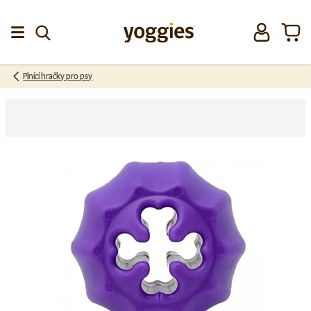
Přeskočit na obsah
Přihlásit se
Koší
Menu
Plnící hračky pro psy