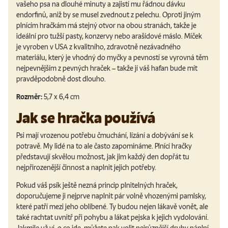
vašeho psa na dlouhé minuty a zajistí mu řádnou dávku
endorfinů, aniž by se musel zvednout z pelechu. Oproti jiným
plnícím hračkám má stejný otvor na obou stranách, takže je
ideální pro tužší pasty, konzervy nebo arašídové máslo.
Míček
je vyroben v USA z kvalitního, zdravotně nezávadného
materiálu, který je vhodný do myčky a pevností se vyrovná těm
nejpevnějším z pevných hraček – takže jí váš hafan bude mít
pravděpodobně dost dlouho.
Rozměr:
5,7 x 6,4 cm
Jak se hračka používá
Psi mají vrozenou potřebu čmuchání, lízání a dobývání se k
potravě. My lidé na to ale často zapomínáme. Plnící hračky
představují skvělou možnost, jak jim každý den dopřát tu
nejpřirozenější činnost a naplnit jejich potřeby.
Pokud váš psík ještě nezná princip plnitelných hraček,
doporučujeme ji nejprve naplnit pár volně vhozenými pamlsky,
které patří mezi jeho oblíbené. Ty budou nejen lákavě vonět, ale
také rachtat uvnitř při pohybu a lákat pejska k jejich vydolování.