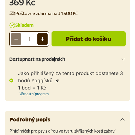
369 Kč
Poštovné zdarma nad 1.500 Kč
Skladem
Přidat do košíku
-
+
Množství
Dostupnost na prodejnách
Jako přihlášený za tento produkt dostanete
3
bodů Yoggísků. 🎉
1 bod = 1 Kč
Věrnostní program
Podrobný popis
Plnící míček pro psy s dírou ve tvaru zkřížených kostí zabaví