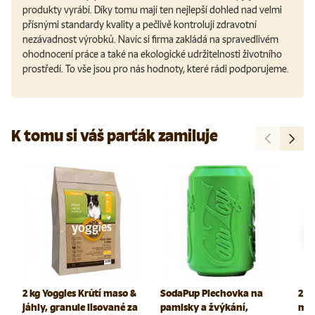
produkty vyrábí. Díky tomu mají ten nejlepší dohled nad velmi
přísnými standardy kvality a pečlivě kontrolují zdravotní
nezávadnost výrobků. Navíc si firma zakládá na spravedlivém
ohodnocení práce a také na ekologické udržitelnosti životního
prostředí. To vše jsou pro nás hodnoty, které rádi podporujeme.
K tomu si váš parťák zamiluje
Předchozí
Další
2 kg Yoggies Krůtí maso &
SodaPup Plechovka na
2 k
jáhly, granule lisované za
pamlsky a žvýkání,
mas