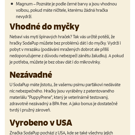
Magnum – Poznáte je podle černé barvy a jsou vhodnou
volbou, pokud máte ničitele, kterému žádná hračka
nevydrží.
Vhodné do myčky
Nebaví vás mytí špinavých hraček? Tak vás určitě potěší, že
hračky SodaPup můžete bez problémů dát i do myčky. Vydrží i
pobyt v mrazáku (podávání mražených dobrot ale příliš
nedoporučujeme z důvodu nebezpečí zánětu žaludku). A pokud
je potřeba, můžete je bez obav dát i do mikrovlnky.
Nezávadné
U SodaPup máte jistotu, že vašemu psímu parťákovi nedáváte
nic nebezpečného. Hračky jsou vyráběny z patentovaného
materiálu "PuppyPrene", který je veterinárně testovaný,
zdravotně nezávadný a BPA free. A jako bonus je dostatečně
tvrdý i pružný zároveň.
Vyrobeno v USA
Značka SodaPup pochází z USA, kde se také všechny jejich