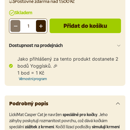
Poštovné zdarma nad 1.500 Kč
Skladem
Přidat do košíku
-
+
Množství
Dostupnost na prodejnách
Jako přihlášený za tento produkt dostanete
2
bodů Yoggísků. 🎉
1 bod = 1 Kč
Věrnostní program
Podrobný popis
LickiMat Casper Cat je navržen
speciálně pro kočky
. Jeho
záhyby poskytují rozmanitost povrchu, což dává kočkám
speciální
zážitek z krmení
. Kočičí lízací podložky
simulují krmení