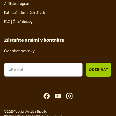
Affiliate program
Kalkulačka krmných dávek
FAQ | Časté dotazy
Zůstaňte s námi v kontaktu
Odebírat novinky
Email
ODEBÍRAT
Facebook
YouTube
Instagram
© 2026
Yoggies
.
Využívá Shopify.