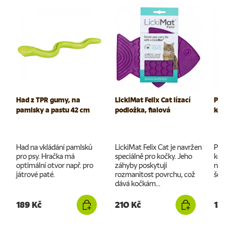
Had z TPR gumy, na
LickiMat Felix Cat lízací
Ply
pamlsky a pastu 42 cm
podložka, fialová
koz
Had na vkládání pamlsků
LickiMat Felix Cat je navržen
Ply
pro psy. Hračka má
speciálně pro kočky. Jeho
koz
optimální otvor např. pro
záhyby poskytují
nad
játrové paté.
rozmanitost povrchu, což
šel
dává kočkám...
189 Kč
210 Kč
13