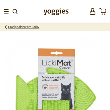
Přeskočit na obsah
Přihlásit se
Koší
Menu
Lízací podložky pro kočky