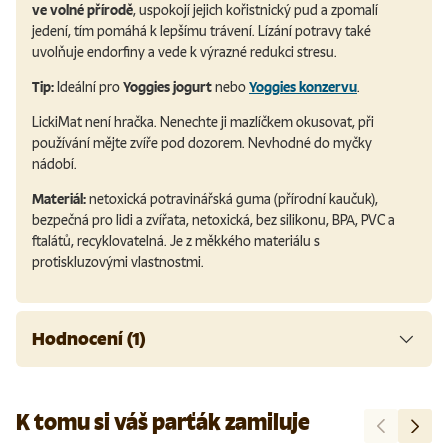
ve volné přírodě
, uspokojí jejich kořistnický pud a zpomalí
jedení, tím pomáhá k lepšímu trávení. Lízání potravy také
uvolňuje endorfiny a vede k výrazné redukci stresu.
Tip:
Ideální pro
Yoggies jogurt
nebo
Yoggies konzervu
.
LickiMat není hračka. Nenechte ji mazlíčkem okusovat, při
používání mějte zvíře pod dozorem. Nevhodné do myčky
nádobí.
Materiál:
netoxická potravinářská guma (přírodní kaučuk),
bezpečná pro lidi a zvířata, netoxická, bez silikonu, BPA, PVC a
ftalátů, recyklovatelná. Je z měkkého materiálu s
protiskluzovými vlastnostmi.
Hodnocení (1)
K tomu si váš parťák zamiluje
Předchozí
Další