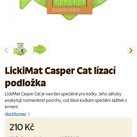
Předchozí
Další
Načíst obrázek 1 v galerii
Načíst obrázek 2 v galerii
LickiMat Casper Cat lízací
podložka
LickiMat Casper Cat je navržen speciálně pro kočky. Jeho záhyby
poskytují rozmanitost povrchu, což dává kočkám speciální zážitek z
krmení.
Více informací
210 Kč