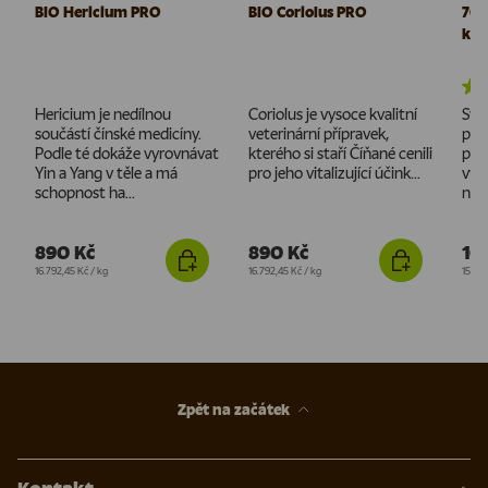
BIO Hericium PRO
BIO Coriolus PRO
700
krů
Hericium je nedílnou
Coriolus je vysoce kvalitní
Syr
součástí čínské medicíny.
veterinární přípravek,
pro 
Podle té dokáže vyrovnávat
kterého si staří Číňané cenili
pro
Yin a Yang v těle a má
pro jeho vitalizující účink...
vyví
schopnost ha...
nejv
890 Kč
890 Kč
10
Cena za jednotku
Cena za jednotku
Cena 
16.792,45 Kč
/
kg
16.792,45 Kč
/
kg
150 K
Zpět na začátek