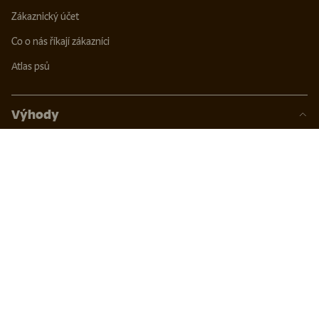
Zákaznický účet
Co o nás říkají zákazníci
Atlas psů
Výhody
200 Kč zpět za první nákup
Věrnostní program
Chovatelský program
Affiliate program
Kalkulačka krmných dávek
FAQ | Časté dotazy
Zůstaňte s námi v kontaktu