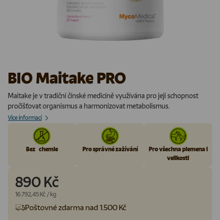
BIO Maitake PRO
Maitake je v tradiční čínské medicíně využívána pro její schopnost
pročišťovat organismus a harmonizovat metabolismus.
Více informací
Bez chemie
Pro správné zažívání
Pro všechna plemena i
velikosti
890 Kč
Cena za jednotku
16.792,45 Kč
/
kg
Poštovné zdarma nad 1.500 Kč