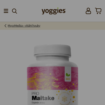
Přeskočit na obsah
Přihlásit se
Koší
Menu
MycoMedica – vitální houby