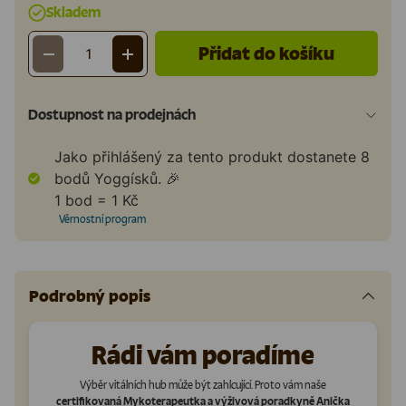
Skladem
Přidat do košíku
-
+
Množství
Dostupnost na prodejnách
Jako přihlášený za tento produkt dostanete
8
bodů Yoggísků. 🎉
1 bod = 1 Kč
Věrnostní program
Podrobný popis
Rádi vám poradíme
Výběr vitálních hub může být zahlcující. Proto vám naše
certifikovaná Mykoterapeutka a výživová poradkyně Anička