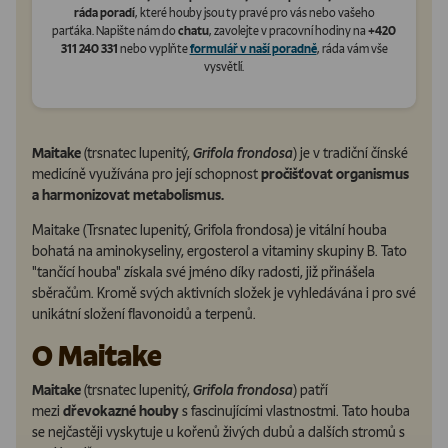
ráda poradí
, které houby jsou ty pravé pro vás nebo vašeho
parťáka. Napište nám do
chatu
, zavolejte v pracovní hodiny na
+420
311 240 331
nebo vyplňte
formulář v naší poradně
, ráda vám vše
vysvětlí.
Maitake
(trsnatec lupenitý,
Grifola frondosa
) je v tradiční čínské
medicíně využívána pro její schopnost
pročišťovat organismus
a harmonizovat metabolismus.
Maitake (Trsnatec lupenitý, Grifola frondosa) je vitální houba
bohatá na aminokyseliny, ergosterol a vitaminy skupiny B. Tato
"tančící houba" získala své jméno díky radosti, již přinášela
sběračům. Kromě svých aktivních složek je vyhledávána i pro své
unikátní složení flavonoidů a terpenů.
O Maitake
Maitake
(trsnatec lupenitý,
Grifola frondosa
) patří
mezi
dřevokazné houby
s fascinujícími vlastnostmi. Tato houba
se nejčastěji vyskytuje u kořenů živých dubů a dalších stromů s