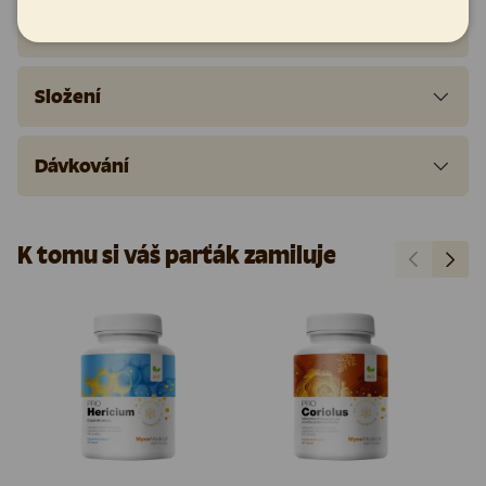
Neobsahuje kofein, lepek, konzervační látky, barviva ani cukr.
Složení
Dávkování
K tomu si váš parťák zamiluje
Předchozí
Další