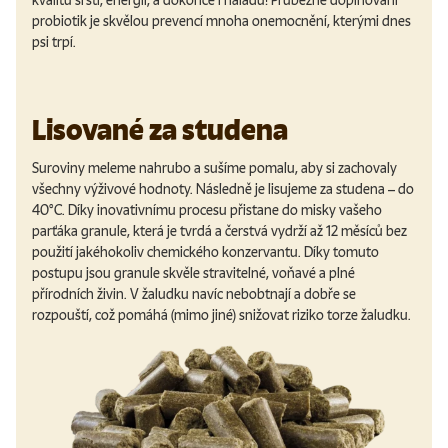
kvalitu srsti, energii, a dokonce i náladu! Průběžné doplňování
probiotik je skvělou prevencí mnoha onemocnění, kterými dnes
psi trpí.
Lisované za studena
Suroviny meleme nahrubo a sušíme pomalu, aby si zachovaly
všechny výživové hodnoty. Následně je lisujeme za studena – do
40°C. Díky inovativnímu procesu přistane do misky vašeho
parťáka granule, která je tvrdá a čerstvá vydrží až 12 měsíců bez
použití jakéhokoliv chemického konzervantu. Díky tomuto
postupu jsou granule skvěle stravitelné, voňavé a plné
přírodních živin. V žaludku navíc nebobtnají a dobře se
rozpouští, což pomáhá (mimo jiné) snižovat riziko torze žaludku.