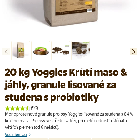
Předchozí
Další
Načíst obrázek 1 v galerii
Načíst obrázek 2 v galerii
Načíst obrázek 3 v galerii
Načíst obrázek 4 v galerii
20 kg Yoggies Krůtí maso &
jáhly, granule lisované za
studena s probiotiky
(50)
Monoproteinové granule pro psy Yoggies lisované za studena s 84 %
krůtího masa. Pro psy ve střední zátěži, při dietě i odrostlá štěňata
větších plemen (od 6 měsíců).
Více informací