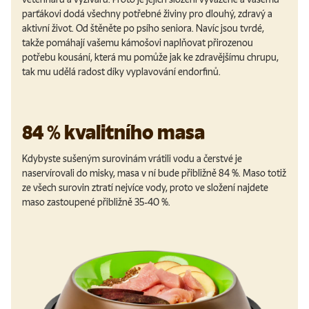
parťákovi dodá všechny potřebné živiny pro dlouhý, zdravý a
aktivní život. Od štěněte po psího seniora. Navíc jsou tvrdé,
takže pomáhají vašemu kámošovi naplňovat přirozenou
potřebu kousání, která mu pomůže jak ke zdravějšímu chrupu,
tak mu udělá radost díky vyplavování endorfinů.
84 % kvalitního masa
Kdybyste sušeným surovinám vrátili vodu a čerstvé je
naservírovali do misky, masa v ní bude přibližně 84 %. Maso totiž
ze všech surovin ztratí nejvíce vody, proto ve složení najdete
maso zastoupené přibližně 35-40 %.