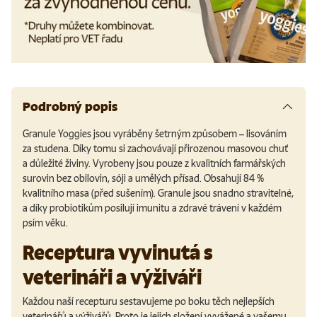
Podrobný popis
Granule Yoggies jsou vyráběny šetrným způsobem – lisováním
za studena. Díky tomu si zachovávají přirozenou masovou chuť
a důležité živiny. Vyrobeny jsou pouze z kvalitních farmářských
surovin bez obilovin, sóji a umělých přísad. Obsahují 84 %
kvalitního masa (před sušením). Granule jsou snadno stravitelné,
a díky probiotikům posilují imunitu a zdravé trávení v každém
psím věku.
Receptura vyvinutá s
veterináři a výživáři
Každou naší recepturu sestavujeme po boku těch nejlepších
veterinářů a výživářů. Proto je jejich složení vyvážené a vašemu