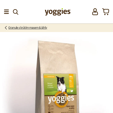
Přeskočit na obsah
Přihlásit se
Koší
Menu
Granule s krůtím masem & jáhly