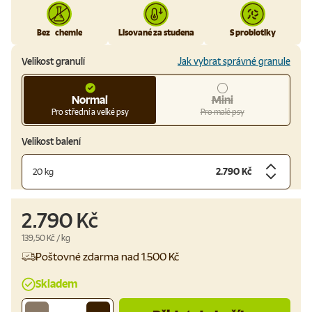
Bez chemie
Lisované za studena
S probiotiky
Velikost granulí
Jak vybrat správné granule
Normal
Mini
Pro střední a velké psy
Pro malé psy
Velikost balení
2.790 Kč
20 kg
2.790 Kč
Cena za jednotku
139,50 Kč
/
kg
Poštovné zdarma nad 1.500 Kč
Skladem