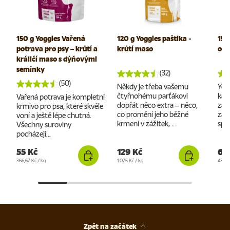
150 g Yoggies Vařená
120 g Yoggies paštika -
150
potrava pro psy – krůtí a
krůtí maso
omá
králičí maso s dýňovými
semínky
(32)
(50)
Někdy je třeba vašemu
Yog
čtyřnohému parťákovi
kaž
Vařená potrava je kompletní
dopřát něco extra – něco,
záži
krmivo pro psa, které skvěle
co promění jeho běžné
zami
voní a ještě lépe chutná.
krmení v zážitek, ...
spou
Všechny suroviny
pocházejí...
55 Kč
129 Kč
65
Cena za jednotku
Cena za jednotku
Cena 
366,67 Kč
/
kg
1.075 Kč
/
kg
433,3
Zpět na začátek