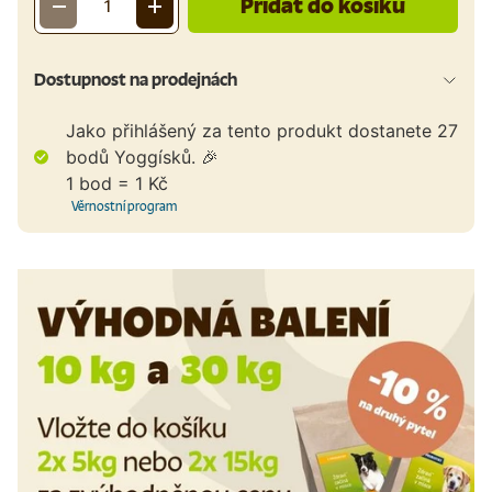
Přidat do košíku
-
+
Množství
Dostupnost na prodejnách
Jako přihlášený za tento produkt dostanete
27
bodů Yoggísků. 🎉
1 bod = 1 Kč
Věrnostní program