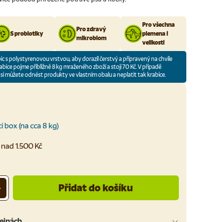
Pro všechna
Pro zdravý
S probiotiky
plemena i
mikrobiom
velikosti
bic s polystyrenovou vrstvou, aby dorazil čerstvý a připravený na chvíle
abice pojme přibližně 8 kg mraženého zboží a stojí 70 Kč. V případě
i můžete odnést produkty ve vlastním obalu a neplatit tak krabice.
í box (na cca 8 kg)
nad 1.500 Kč
Přidat do košíku
+
ejnách