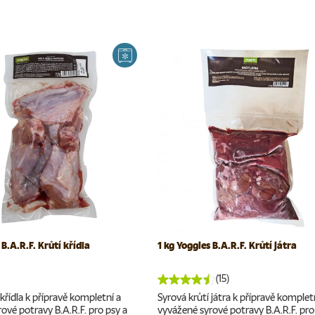
 B.A.R.F. Krůtí křídla
1 kg Yoggies B.A.R.F. Krůtí játra
(15)
 křídla k přípravě kompletní a
Syrová krůtí játra k přípravě komplet
ové potravy B.A.R.F. pro psy a
vyvážené syrové potravy B.A.R.F. pro