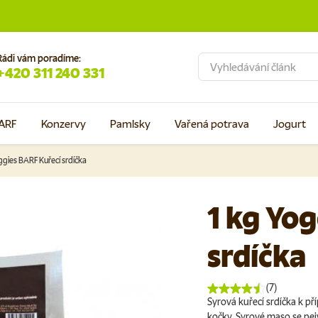
Rádi vám poradíme:
Hledat
+420 311 240 331
ARF
Konzervy
Pamlsky
Vařená potrava
Jogurt
ggies BARF Kuřecí srdíčka
1 kg Yo
srdíčka
(7)
Syrová kuřecí srdíčka k př
kočky. Syrové maso se nej