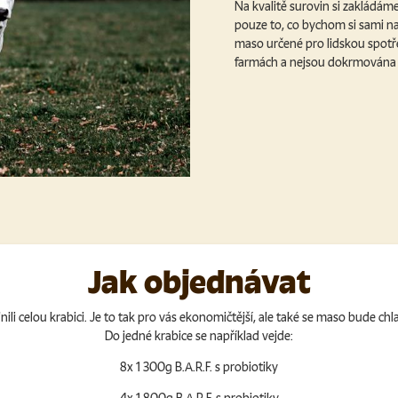
Na kvalitě surovin si zakládá
pouze to, co bychom si sami na
maso určené pro lidskou spotře
farmách a nejsou dokrmován
Jak objednávat
li celou krabici. Je to tak pro vás ekonomičtější, ale také se maso bude chl
Do jedné krabice se například vejde:
8x 1 300g B.A.R.F. s probiotiky