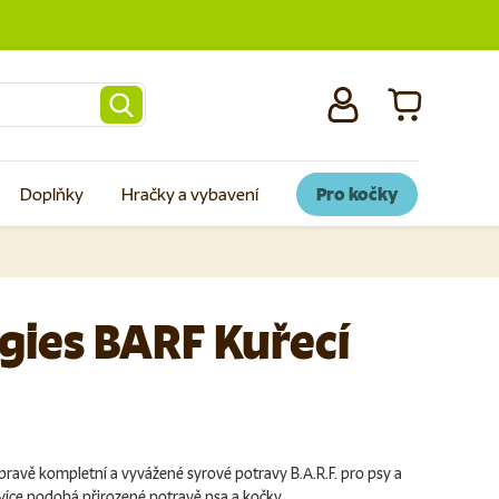
Přihlásit se
Košík
Doplňky
Hračky a vybavení
Pro kočky
ggies BARF Kuřecí
ípravě kompletní a vyvážené syrové potravy B.A.R.F. pro psy a
více podobá přirozené potravě psa a kočky.