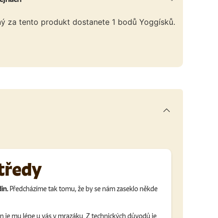
ný za tento produkt dostanete
1
bodů Yoggísků.
středy
in.
Předcházíme tak tomu, že by se nám zaseklo někde
en je mu lépe u vás v mrazáku. Z technických důvodů je