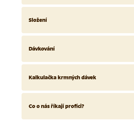
Složení
Dávkování
Kalkulačka krmných dávek
Co o nás říkají profíci?