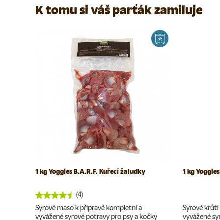
K tomu si váš parťák zamiluje
1 kg Yoggies B.A.R.F. Kuřecí žaludky
1 kg Yoggies
(4)
Syrové maso k přípravě kompletní a
Syrové krůtí
vyvážené syrové potravy pro psy a kočky
vyvážené syr