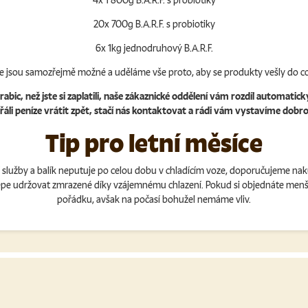
4x 1 800g B.A.R.F. s probiotiky
20x 700g B.A.R.F. s probiotiky
6x 1kg jednodruhový B.A.R.F.
 jsou samozřejmě možné a uděláme vše proto, aby se produkty vešly do co
, než jste si zaplatili, naše zákaznické oddělení vám rozdíl automatick
přáli peníze vrátit zpět, stačí nás kontaktovat a rádi vám vystavíme dobro
Tip pro letní měsíce
í služby a balík neputuje po celou dobu v chladícím voze, doporučujeme na
lépe udržovat zmrazené díky vzájemnému chlazení. Pokud si objednáte menší
pořádku, avšak na počasí bohužel nemáme vliv.