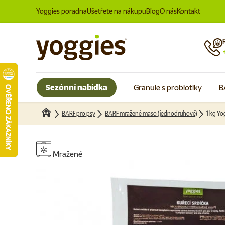
Yoggies poradna
Ušetřete na nákupu
Blog
O nás
Kontakt
Přeskočit na obsah
Sezónní nabídka
Granule s probiotiky
B
BARF pro psy
BARF mražené maso (jednodruhové)
1 kg Yo
Mražené