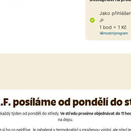
Jako přihláše
🎉
1 bod = 1 Kč
Věrnostní program
.F. posíláme od pondělí do 
 každý týden od pondělí do středy.
Ve středu prosíme objednávat do 11 hod
na depu.
si ho co nejdříve. Je zabalené v termokrabici s mraženou výplní, ale přeci j