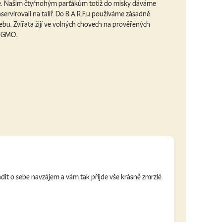
me. Našim čtyřnohým parťákům totiž do misky dáváme
servírovali na talíř. Do B.A.R.F.u používáme zásadně
bu. Zvířata žijí ve volných chovech na prověřených
a GMO.
adit o sebe navzájem a vám tak přijde vše krásně zmrzlé.