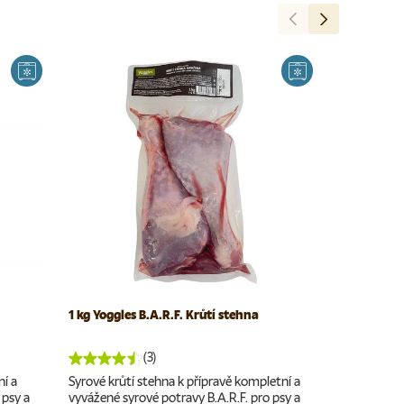
Předchozí
Další
1 kg Yoggies B.A.R.F. Krůtí stehna
500 g Yogg
(3)
ní a
Syrové krůtí stehna k přípravě kompletní a
Syrové maso
 psy a
vyvážené syrové potravy B.A.R.F. pro psy a
vyvážené sy