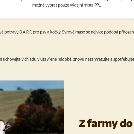
možné vybrat pouze výdejní místa PPL.
é potravy B.A.R.F. pro psy a kočky.
Syrové maso se nejvíce podobá přirozené
ní uchovejte v chladu v uzavřené nádobě, znovu nezamrazujte a spotřebujte
Z farmy do