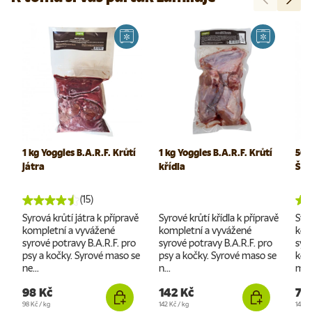
1 kg Yoggies B.A.R.F. Krůtí
1 kg Yoggies B.A.R.F. Krůtí
500
játra
křídla
Špr
(15)
Syrová krůtí játra k přípravě
Syrové krůtí křídla k přípravě
Syr
kompletní a vyvážené
kompletní a vyvážené
kom
syrové potravy B.A.R.F. pro
syrové potravy B.A.R.F. pro
syr
psy a kočky. Syrové maso se
psy a kočky. Syrové maso se
kočk
ne...
n...
maso
98 Kč
142 Kč
72
Cena za jednotku
Cena za jednotku
Cena 
98 Kč
/
kg
142 Kč
/
kg
144 K