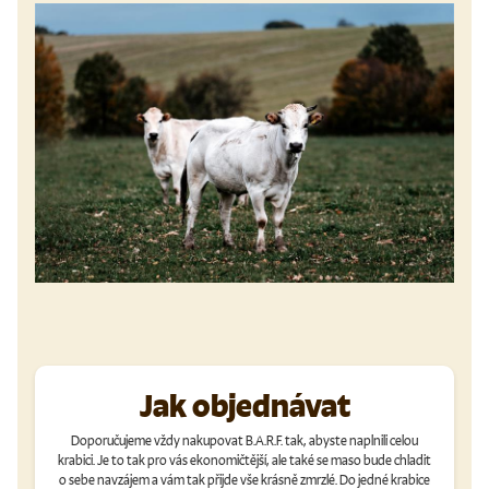
Jak objednávat
Doporučujeme vždy nakupovat B.A.R.F. tak, abyste naplnili celou
krabici. Je to tak pro vás ekonomičtější, ale také se maso bude chladit
o sebe navzájem a vám tak přijde vše krásně zmrzlé. Do jedné krabice