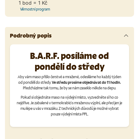
1 bod = 1 Kč
Věrnostní program
Podrobný popis
B.A.R.F. posíláme od
pondělí do středy
Aby vám maso přišlo čerstvé a mražené, odesíláme ho každý týden
od pondělí do středy.
Ve středu prosíme objednávat do 11 hodin.
Předcházíme tak tomu, že by se nám zaseklo někde na depu.
Pokud si objednáte maso na výdejní místo, vyzvedněte si ho co
nejdříve. Je zabalené v termokrabici s mraženou výplní, ale přeci jen je
mu lépe u vás v mrazáku. Z technických důvodů je možné vybrat
pouze výdejní místa PPL.