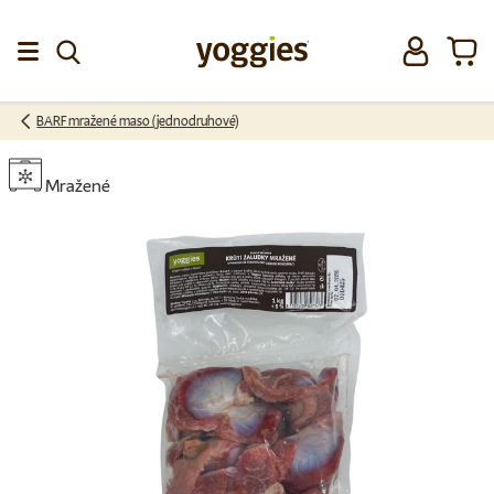
Přeskočit na obsah
Přihlásit se
Koší
Menu
BARF mražené maso (jednodruhové)
Mražené