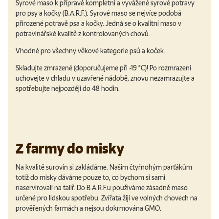
Syrové maso k přípravě kompletní a vyvážené syrové potravy
pro psy a kočky (B.A.R.F.). Syrové maso se nejvíce podobá
přirozené potravě psa a kočky. Jedná se o kvalitní maso v
potravinářské kvalitě z kontrolovaných chovů.
Vhodné pro všechny věkové kategorie psů a koček.
Skladujte zmrazené (doporučujeme při -19 °C)! Po rozmrazení
uchovejte v chladu v uzavřené nádobě, znovu nezamrazujte a
spotřebujte nejpozději do 48 hodin.
Z farmy do misky
Na kvalitě surovin si zakládáme. Našim čtyřnohým parťákům
totiž do misky dáváme pouze to, co bychom si sami
naservírovali na talíř. Do B.A.R.F.u používáme zásadně maso
určené pro lidskou spotřebu. Zvířata žijí ve volných chovech na
prověřených farmách a nejsou dokrmována GMO.