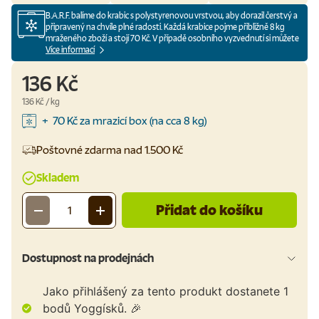
B.A.R.F. balíme do krabic s polystyrenovou vrstvou, aby dorazil čerstvý a
připravený na chvíle plné radosti. Každá krabice pojme přibližně 8 kg
mraženého zboží a stojí 70 Kč. V případě osobního vyzvednutí si můžete
odnést produkty ve vlastním obalu a neplatit tak krabice.
Více informací
136 Kč
Cena za jednotku
136 Kč
/
kg
+ 70 Kč za mrazicí box (na cca 8 kg)
Poštovné zdarma nad 1.500 Kč
Skladem
Přidat do košíku
-
+
Množství
Dostupnost na prodejnách
Jako přihlášený za tento produkt dostanete
1
bodů Yoggísků. 🎉