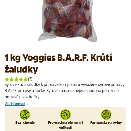
1 kg Yoggies B.A.R.F. Krůtí
žaludky
(3)
Syrové krůtí žaludky k přípravě kompletní a vyvážené syrové potravy
B.A.R.F. pro psy a kočky. Syrové maso se nejvíce podobá přirozené
potravě psa a kočky.
Více informací
Bez chemie
Pro všechna plemena i
Farmářské suroviny
velikosti