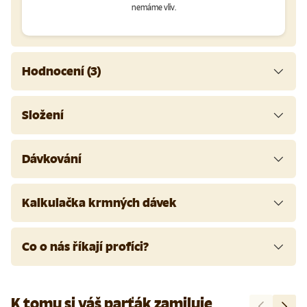
nemáme vliv.
Hodnocení (3)
Složení
Dávkování
Kalkulačka krmných dávek
Co o nás říkají profíci?
K tomu si váš parťák zamiluje
Předchozí
Další