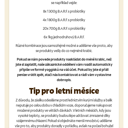
se například vejde:
8x 1 300g B.A.R.F. s probiotiky
4x 1 800g B.A.R.F. s probiotiky
20x 700g B.A.R.F. s probiotiky
6x 1kg jednodruhový B.A.R.F.
Různé kombinace jsou samozřejmě možné a uděláme vše proto, aby
se produkty vešly do co nejméně krabic.
Pokud se nám povede produkty naskládat do méně krabic, než
jste si zaplatili, naše zákaznické oddělení vám rozdíl automaticky
připíše ve formě yoggísků na váš účet. Pokud by jste si přáli
peníze vrátit zpět, stačí nás kontaktovat a rádi vám vystavíme
dobropis.
Tip pro letní měsíce
Z důvodu, že zásilku odesíláme prostřednictvím kurýrní služby a balík
neputuje po celou dobu v chladícím voze, doporučujeme nakupovat
mražené produkty ve větších dávkách. V letních měsících, kdy jsou
vysoké teploty, se produkty budou lépe udržovat zmrazené díky
vzájemnému chlazení. Pokud si objednáte menší množství, uděláme
vše pro to, aby produkty dorazily v pořádku, avšak na počasí bohužel