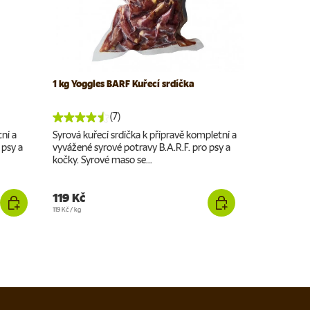
1 kg Yoggies BARF Kuřecí srdíčka
1800 g (12x
krůta s pro
(7)
tní a
Syrová kuřecí srdíčka k přípravě kompletní a
Syrové komp
 psy a
vyvážené syrové potravy B.A.R.F. pro psy a
B.A.R.F.) s 
kočky. Syrové maso se...
aby se co ne
119 Kč
239 Kč
Cena za jednotku
Cena za jednotku
119 Kč
/
kg
132,78 Kč
/
kg