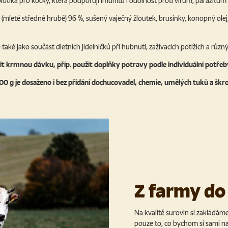
biotika pro kočky, která podporují imunitu i odolnost proti virům, parazitů
í (mleté středně hrubě) 96 %, sušený vaječný žloutek, brusinky, konopný olej
také jako součást dietních jídelníčků při hubnutí, zažívacích potížích a různ
t krmnou dávku, příp. použít doplňky potravy podle individuální potřeby
/100 g je dosaženo i bez přidání dochucovadel, chemie, umělých tuků a škr
Z farmy do
Na kvalitě surovin si zakládá
pouze to, co bychom si sami na