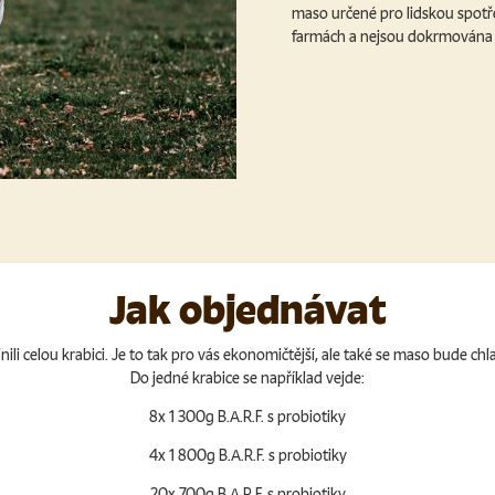
maso určené pro lidskou spotře
farmách a nejsou dokrmován
Jak objednávat
li celou krabici. Je to tak pro vás ekonomičtější, ale také se maso bude chl
Do jedné krabice se například vejde:
8x 1 300g B.A.R.F. s probiotiky
4x 1 800g B.A.R.F. s probiotiky
20x 700g B.A.R.F. s probiotiky