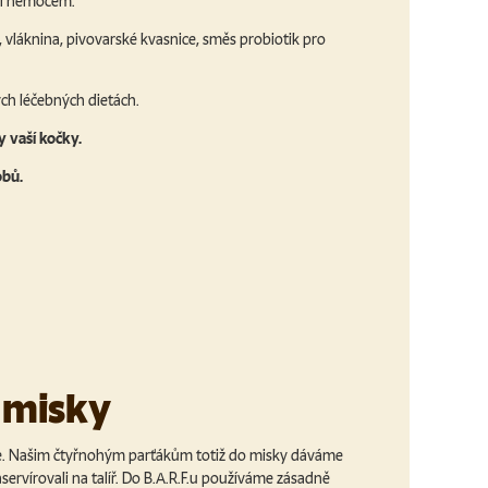
m i nemocem.
, vláknina, pivovarské kvasnice, směs probiotik pro
ých léčebných dietách.
 vaší kočky.
obů.
 misky
me. Našim čtyřnohým parťákům totiž do misky dáváme
servírovali na talíř. Do B.A.R.F.u používáme zásadně