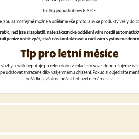
6x 1kg jednodruhový B.A.R.F.
 jsou samozřejmě možné a uděláme vše proto, aby se produkty vešly do co
, než jste si zaplatili, naše zákaznické oddělení vám rozdíl automatick
přáli peníze vrátit zpět, stačí nás kontaktovat a rádi vám vystavíme dobro
Tip pro letní měsíce
í služby a balík neputuje po celou dobu v chladícím voze, doporučujeme na
lépe udržovat zmrazené díky vzájemnému chlazení. Pokud si objednáte menší
pořádku, avšak na počasí bohužel nemáme vliv.