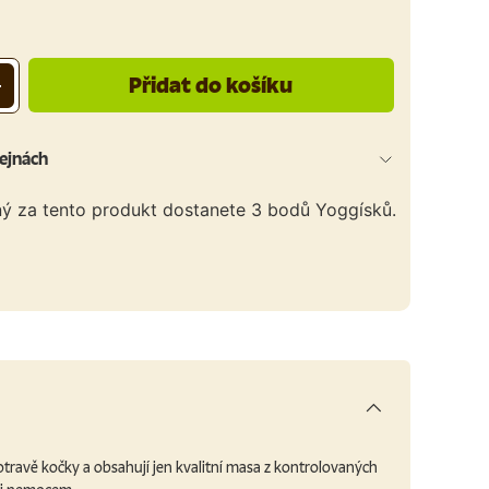
Přidat do košíku
+
ejnách
ný za tento produkt dostanete
3
bodů Yoggísků.
otravě kočky a obsahují jen kvalitní masa z kontrolovaných