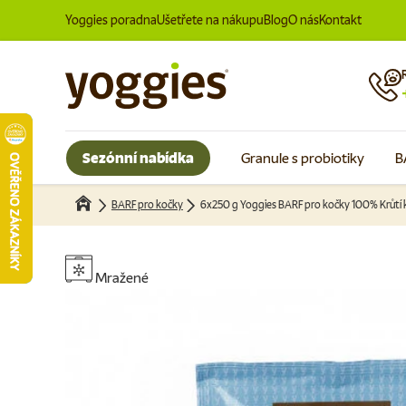
Yoggies poradna
Ušetřete na nákupu
Blog
O nás
Kontakt
Přeskočit na obsah
Sezónní nabídka
Granule s probiotiky
B
BARF pro kočky
Mražené