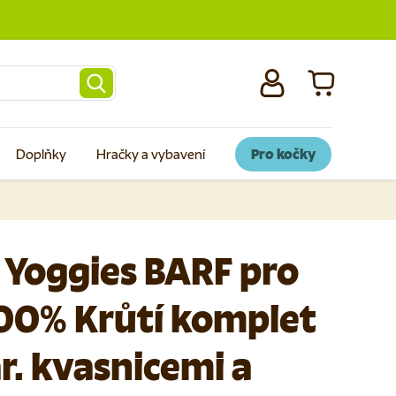
Přihlásit se
Košík
Doplňky
Hračky a vybavení
Pro kočky
 Yoggies BARF pro
00% Krůtí komplet
r. kvasnicemi a