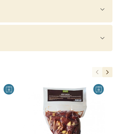
Předchozí
Další