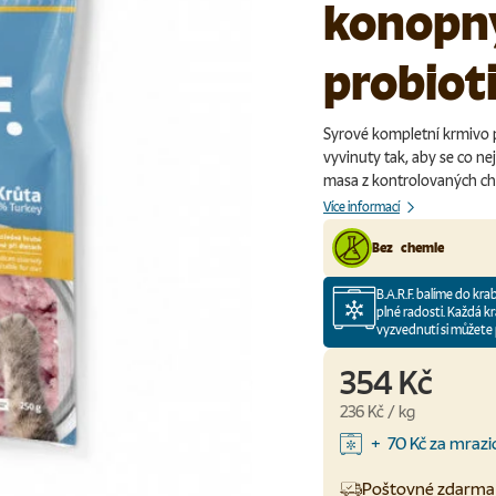
konopn
probiot
Syrové kompletní krmivo pr
vyvinuty tak, aby se co ne
masa z kontrolovaných ch
Více informací
Bez chemie
B.A.R.F. balíme do kra
plné radosti. Každá kr
vyzvednutí si můžete 
354 Kč
Cena za jednotku
236 Kč
/
kg
+ 70 Kč za mrazi
Poštovné zdarma 