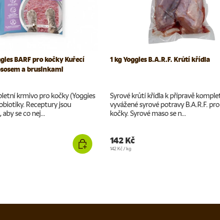
gies BARF pro kočky Kuřecí
1 kg Yoggies B.A.R.F. Krůtí křídla
ososem a brusinkami
letní krmivo pro kočky (Yoggies
Syrové krůtí křídla k přípravě komple
robiotiky. Receptury jsou
vyvážené syrové potravy B.A.R.F. pro
 aby se co nej...
kočky. Syrové maso se n...
142 Kč
Cena za jednotku
142 Kč
/
kg