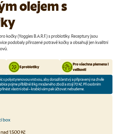
ým olejem s
iky
o kočky (Yoggies B.A.R.F.) s probiotiky. Receptury jsou
jvíce podobaly přirozené potravě kočky a obsahují jen kvalitní
ovů.
Pro všechna plemena i
S probiotiky
velikosti
bic s polystyrenovou vrstvou, aby dorazil čerstvý a připravený na chvíle
abice pojme přibližně 8 kg mraženého zboží a stojí 70 Kč. Při osobním
přinést vlastní obal – krabici vám pak účtovat nebudeme.
cí box
nad 1.500 Kč