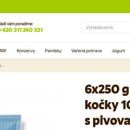
Rádi vám poradíme:
Hledat
+420 311 240 331
ARF
Konzervy
Pamlsky
Vařená potrava
Jogurt
6x250 g Yoggies BARF pro kočky 100% Krůtí komplet s pivovar. kvasnicemi a konopným olejem s probiotiky
6x250 g
kočky 1
s pivova