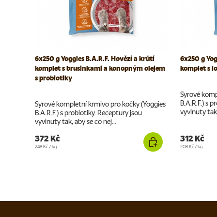
6x250 g Yoggies B.A.R.F. Hovězí a krůtí
6x250 g Yog
komplet s brusinkami a konopným olejem
komplet s l
s probiotiky
Syrové komp
B.A.R.F.) s p
Syrové kompletní krmivo pro kočky (Yoggies
vyvinuty tak,
B.A.R.F.) s probiotiky. Receptury jsou
vyvinuty tak, aby se co nej...
372 Kč
312 Kč
Cena za jednotku
Cena za jednotku
248 Kč
/
kg
208 Kč
/
kg