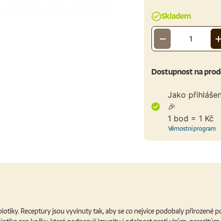
Skladem
-
Množství
Dostupnost na prod
Jako přihláše
🎉
1 bod = 1 Kč
Věrnostní program
biotiky. Receptury jsou vyvinuty tak, aby se co nejvíce podobaly přirozené p