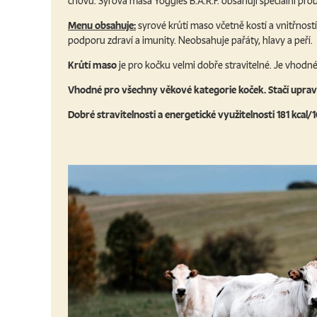
chovů. Syrová masa Yoggies B.A.R.F. obsahují speciální pro
Menu obsahuje:
syrové krůtí maso včetně kostí a vnitřnost
podporu zdraví a imunity. Neobsahuje pařáty, hlavy a peří.
Krůtí maso
je pro kočku velmi dobře stravitelné. Je vhodné 
Vhodné pro všechny věkové kategorie koček. Stačí upravi
Dobré stravitelnosti a energetické využitelnosti 181 kcal