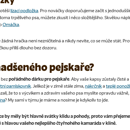
ožky
potěší
lízací podložka
. Pro nováčky doporučujeme začít s jednodušším
ma trpělivého psa, můžete zkusit i něco složitějšího. Skvělou nápln
o
Omáčka
.
e žádná hračka není nezničitelná a nikdy nevíte, co se může stát. P
kou příliš dlouho bez dozoru.
nadšeného pejskaře?
e bez
pořádného dárku pro pejskaře
. Aby vaše kapsy zůstaly čisté 
itní pamlskovník
. Jelikož je v zimě stále zima,
nákrčník
a
teplé ponož
zali, že to s výcvikem a zdravím vašeho psa myslíte opravdu vážně,
ina
? My sami v týmu je máme a nosíme je kdykoliv to jde.
e by měly být hlavně svátky klidu a pohody, proto vám přejeme 
ě s hlavou vašeho nejlepšího čtyřnohého kamaráda v klíně.