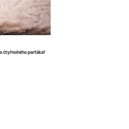
ho čtyřnohého parťáka?