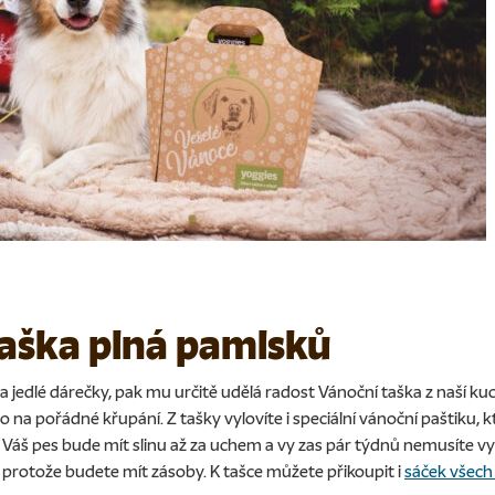
aška plná pamlsků
na jedlé dárečky, pak mu určitě udělá radost
Vánoční taška z naší k
 na pořádné křupání. Z tašky vylovíte i speciální
vánoční paštiku
, 
. Váš pes bude mít slinu až za uchem a vy zas pár týdnů nemusíte 
í, protože budete mít zásoby. K tašce můžete přikoupit i
sáček všec