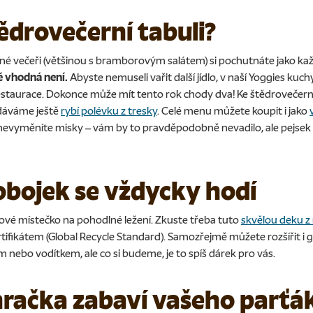
tědrovečerní tabuli?
jiné večeři (většinou s bramborovým salátem) si pochutnáte jako ka
tě vhodná není
.
Abyste nemuseli vařit další jídlo, v naší Yoggies kuch
restaurace. Dokonce může mít tento rok chody dva! Ke štědrovečer
áváme ještě
rybí polévku z tresky
. Celé menu můžete koupit i jako
ni nevyměníte misky – vám by to pravděpodobně nevadilo, ale pejse
 obojek se vždycky hodí
ové místečko na pohodlné ležení. Zkuste třeba tuto
skvělou deku z
rtifikátem (Global Recycle Standard). Samozřejmě můžete rozšířit 
 nebo vodítkem, ale co si budeme, je to spíš dárek pro vás.
račka zabaví vašeho parťá