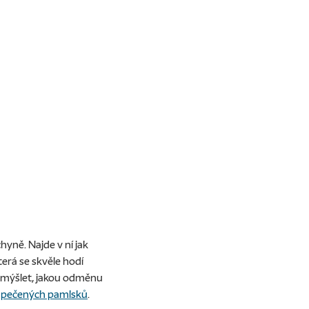
uchyně
. Najde v ní jak
která se skvěle hodí
vymýšlet, jakou odměnu
h pečených pamlsků
.