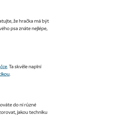
tujte, že hračka má být
vého psa znáte nejlépe,
ačce
. Ta skvěle naplní
tikou
.
hováte do ní různé
zorovat, jakou techniku