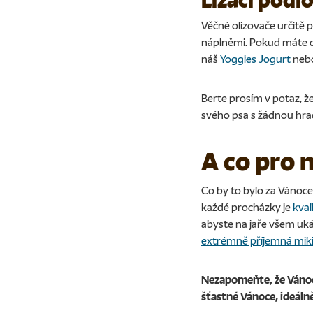
Lízací podl
Věčné olizovače určitě 
náplněmi. Pokud máte do
náš
Yoggies Jogurt
neb
Berte prosím v potaz, ž
svého psa s žádnou hrač
A co pro 
Co by to bylo za Vánoc
každé procházky je
kval
abyste na jaře všem uká
extrémně příjemná mik
Nezapomeňte, že Vánoc
šťastné Vánoce, ideáln