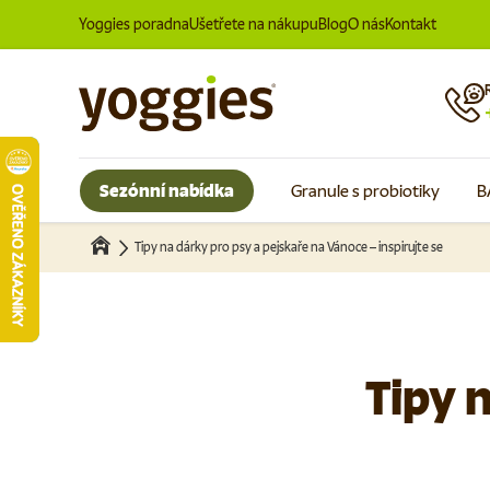
Yoggies poradna
Ušetřete na nákupu
Blog
O nás
Kontakt
Přeskočit na obsah
Sezónní nabídka
Granule s probiotiky
B
Tipy na dárky pro psy a pejskaře na Vánoce – inspirujte se
Tipy 