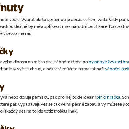
inuty
ete vedle. Vybrat ale tu správnou je občas celkem věda. Vždy pama
adná, ideálně by měla splňovat mezinárodní certifikace. Naštěstí s
 víte, co má rád.
ačky
vého dinosaura místo psa, sáhněte třeba po
nylonové žvýkací hr
hanicky vyčistí chrup, a některé můžete namazat naší
vánoční paš
ky
ýká nebo doluje pamlsky, pak pro něj bude ideální
plnící hračka
. Sc
 které pak vypadávají. Pes se tak velmi pěkně zabaví a vy můžete po
í (každý pes na to jde totiž trošku jinak).