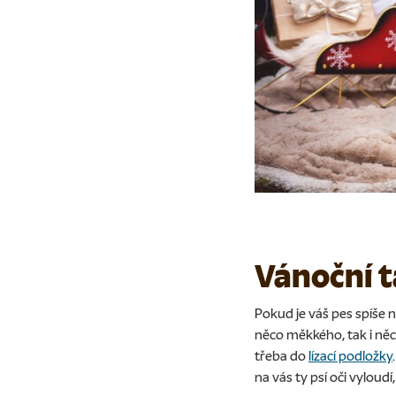
Vánoční t
Pokud je váš pes spíše 
něco měkkého, tak i něco
třeba do
lízací podložky
na vás ty psí oči vyloud