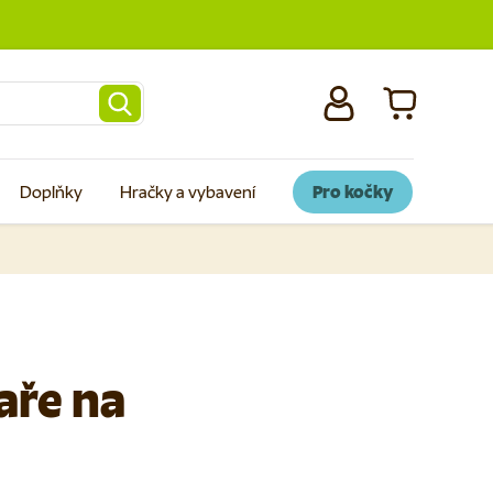
Přihlásit se
Košík
Doplňky
Hračky a vybavení
Pro kočky
aře na