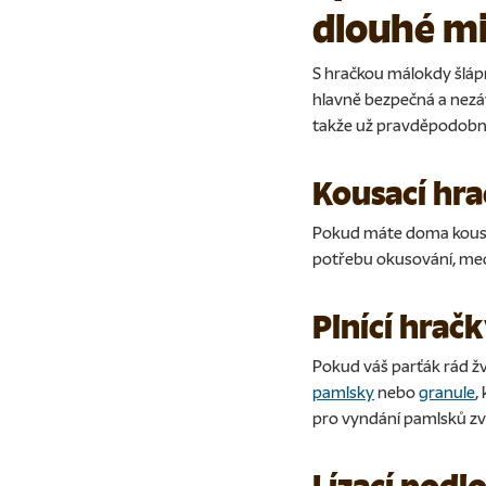
dlouhé m
S hračkou málokdy šlápn
hlavně bezpečná a nezáv
takže už pravděpodobně
Kousací hr
Pokud máte doma kousa
potřebu okusování, mec
Plnící hrač
Pokud váš parťák rád žv
pamlsky
nebo
granule
,
pro vyndání pamlsků zvol