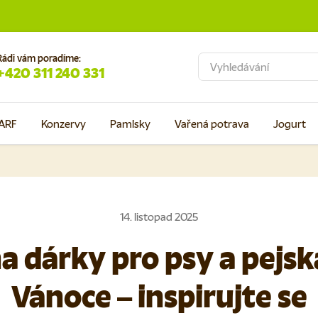
Rádi vám poradíme:
Hledat
+420 311 240 331
ARF
Konzervy
Pamlsky
Vařená potrava
Jogurt
14. listopad 2025
na dárky pro psy a pejsk
Vánoce – inspirujte se