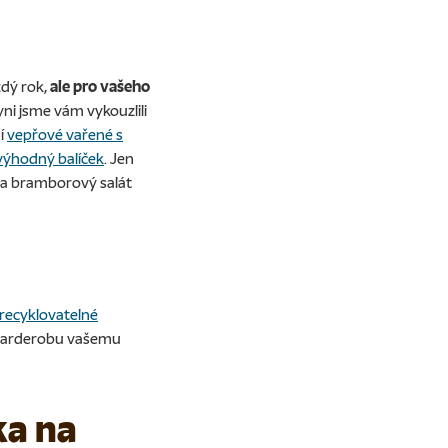
ždý rok
,
ale pro vašeho
yni jsme vám vykouzlili
ní
vepřové vařené s
výhodný balíček
.
Jen
k a bramborový salát
 recyklovatelné
i garderobu vašemu
ka na