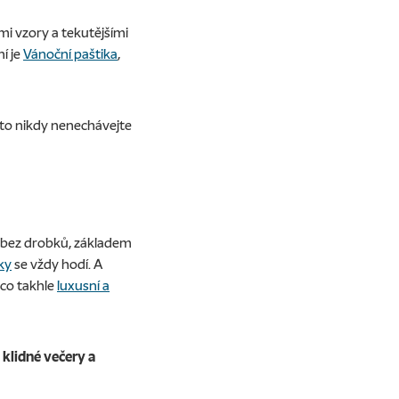
i vzory a tekutějšími
í je
Vánoční paštika
,
roto nikdy nenechávejte
a bez drobků, základem
ky
se vždy hodí. A
 co takhle
luxusní a
klidné večery a