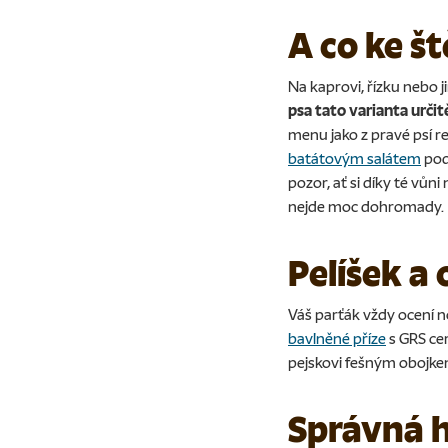
A co ke š
Na kaprovi, řízku nebo 
psa tato varianta urči
menu jako z pravé psí 
batátovým salátem
pod
pozor, ať si díky té vů
nejde moc dohromady.
Pelíšek a
Váš parťák vždy ocení n
bavlněné příze
s GRS ce
pejskovi fešným obojkem
Správná h