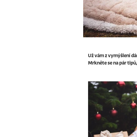
Už vám z vymýšlení dár
Mrkněte se na pár tipů,