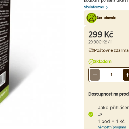
kočičkám pomáhá také s ne
Více informací
Bez chemie
299 Kč
Cena za jednotku
29.900 Kč
/
l
Poštovné zdarma 
Skladem
-
Množství
Dostupnost na prod
Jako přihláše
🎉
1 bod = 1 Kč
Věrnostní program