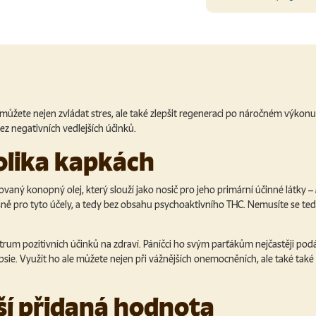
ete nejen zvládat stres, ale také zlepšit regeneraci po náročném výkonu n
ez negativních vedlejších účinků.
olika kapkách
ovaný konopný olej, který slouží jako nosič pro jeho primární účinné látky –
řesně pro tyto účely, a tedy bez obsahu psychoaktivního THC. Nemusíte se t
rum pozitivních účinků na zdraví. Páníčci ho svým parťákům nejčastěji podá
ilepsie. Využít ho ale můžete nejen při vážnějších onemocněních, ale také t
lší přidaná hodnota