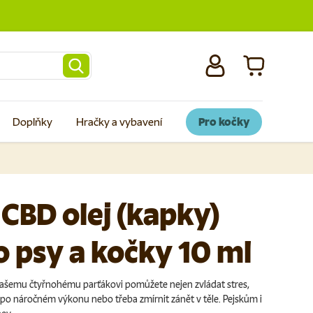
Přihlásit se
Košík
Doplňky
Hračky a vybavení
Pro kočky
 CBD olej (kapky)
o psy a kočky 10 ml
ašemu čtyřnohému parťákovi pomůžete nejen zvládat stres,
i po náročném výkonu nebo třeba zmírnit zánět v těle. Pejskům i