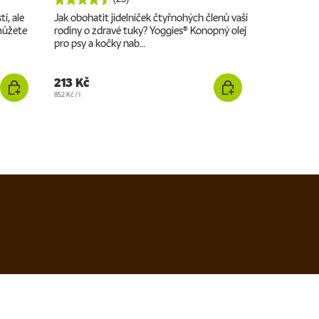
tí, ale
Jak obohatit jídelníček čtyřnohých členů vaší
Hledáte ko
můžete
rodiny o zdravé tuky? Yoggies® Konopný olej
čtyřnohých 
pro psy a kočky nab...
Yoggies® Pol
213 Kč
218 Kč
Cena za jednotku
Cena za jednotku
852 Kč
/
l
1.453,33 Kč
/
kg
Zůstaňte s námi v kontaktu