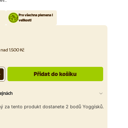
v...
Pro všechna plemena i
velikosti
nad 1.500 Kč
Přidat do košíku
+
ejnách
ný za tento produkt dostanete
2
bodů Yoggísků.