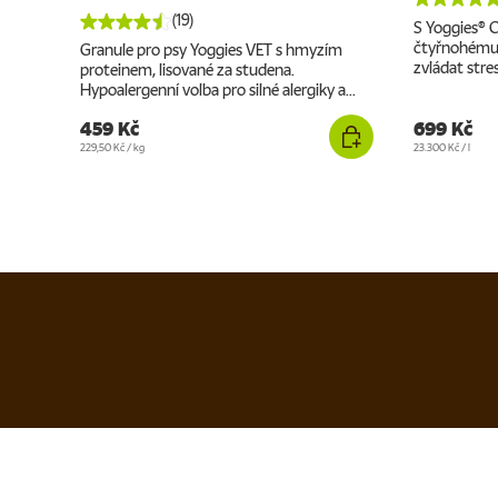
(19)
S Yoggies®
čtyřnohému 
Granule pro psy Yoggies VET s hmyzím
zvládat stres
proteinem, lisované za studena.
Hypoalergenní volba pro silné alergiky a...
459 Kč
699 Kč
Cena za jednotku
Cena za jednotku
229,50 Kč
/
kg
23.300 Kč
/
l
Kontakt
Důležité od