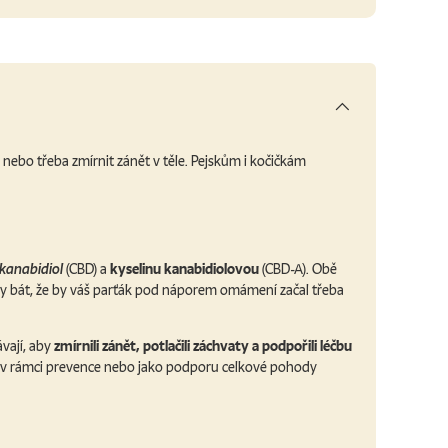
ebo třeba zmírnit zánět v těle. Pejskům i kočičkám
kanabidiol
(CBD) a
kyselinu kanabidiolovou
(CBD-A). Obě
edy bát, že by váš parťák pod náporem omámení začal třeba
vají, aby
zmírnili zánět, potlačili záchvaty a podpořili léčbu
aké v rámci prevence nebo jako podporu celkové pohody