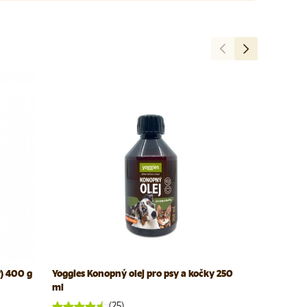
Předchozí
Další
y) 400 g
Yoggies Konopný olej pro psy a kočky 250
Yoggies Pol
ml
(25)