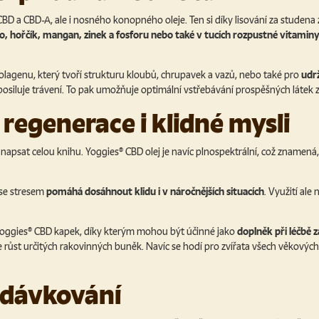
BD a CBD-A, ale i nosného konopného oleje. Ten si díky lisování za studena
, hořčík, mangan, zinek a fosforu nebo také v tucích rozpustné vitaminy
kolagenu, který tvoří strukturu kloubů, chrupavek a vazů, nebo také pro
udr
 posiluje trávení. To pak umožňuje optimální vstřebávání prospěšných látek 
regenerace i klidné mysli
apsat celou knihu. Yoggies® CBD olej je navíc plnospektrální, což znamená, 
 se stresem
pomáhá dosáhnout klidu i v náročnějších situacích
. Využití al
ti Yoggies® CBD kapek, díky kterým mohou být účinné jako
doplněk při léčbě 
růst určitých rakovinných buněk. Navíc se hodí pro zvířata všech věkových
 dávkování