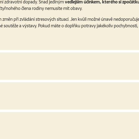
ní zdravotní dopady. Snad jediným
vedlejším účinkem, kterého si zpočátk
 čtyřnohého člena rodiny nemusíte mít obavy.
h změn při zvládání stresových situací. Jen kvůli možné únavě nedoporuču
zné soutěže a výstavy. Pokud máte o doplňku potravy jakékoliv pochybnosti, 