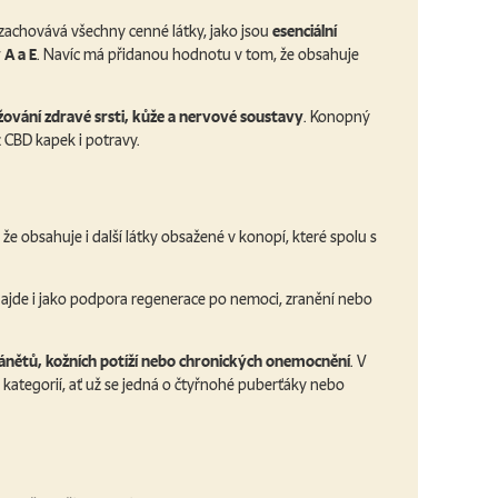
 zachovává všechny cenné látky, jako jsou
esenciální
 A a E
. Navíc má přidanou hodnotu v tom, že obsahuje
žování zdravé srsti, kůže a nervové soustavy
. Konopný
z CBD kapek i potravy.
že obsahuje i další látky obsažené v konopí, které spolu s
e najde i jako podpora regenerace po nemoci, zranění nebo
zánětů, kožních potíží nebo chronických onemocnění
. V
 kategorií, ať už se jedná o čtyřnohé puberťáky nebo