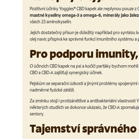
Pozitivní účinky Yoggies® CBD kapek ale neplynou pouze z C
mastné kyseliny omega-3 a omega-6, minerály jako železo
všech 23 aminokyselin.
Jejich dostatečný přísun je důležitý například pro syntézu 
olej navíc přispívá ke správné funkci imunitního systému a
Pro podporu imunity, 
O účincích CBD kapek na psí a kočičí parťáky bychom mohli n
CBD a CBD-A zajišťují synergický účinek.
Pejskům se separační úzkostí a jinými problémy spojenými
nadměrné fyzické zátěži.
Za zmínku stojí i protizánětlivé a antibakteriální vlastnos
některých studiích se dokonce ukázalo, že CBD-A zpomaluje 
seniory.
Tajemství správného