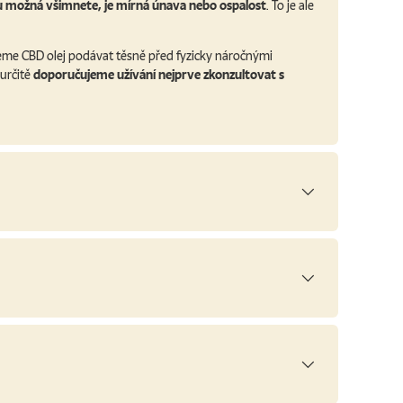
u možná všimnete, je mírná únava nebo ospalost
. To je ale
jeme CBD olej podávat těsně před fyzicky náročnými
určitě
doporučujeme užívání nejprve zkonzultovat s