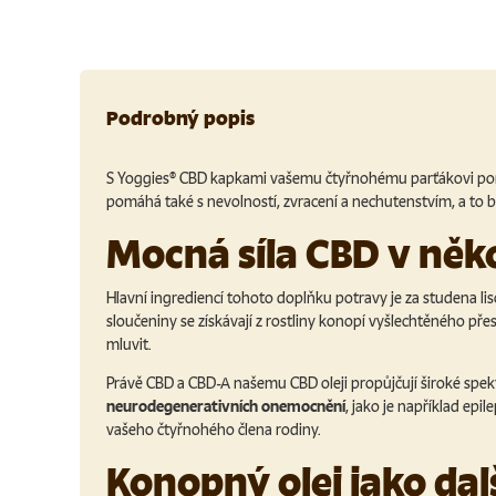
Podrobný popis
S Yoggies® CBD kapkami vašemu čtyřnohému parťákovi pomůž
pomáhá také s nevolností, zvracení a nechutenstvím, a to b
Mocná síla CBD v něk
Hlavní ingrediencí tohoto doplňku potravy je za studena lis
sloučeniny se získávají z rostliny konopí vyšlechtěného p
mluvit.
Právě CBD a CBD-A našemu CBD oleji propůjčují široké spekt
neurodegenerativních onemocnění
, jako je například ep
vašeho čtyřnohého člena rodiny.
Konopný olej jako da