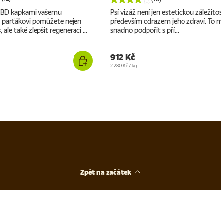
 CBD kapkami vašemu
Psí vizáž není jen estetickou záležitos
parťákovi pomůžete nejen
především odrazem jeho zdraví. To 
, ale také zlepšit regeneraci ...
snadno podpořit s pří...
912 Kč
Cena za jednotku
2.280 Kč
/
kg
Zpět na začátek
kazy
Zákazníci
Výhody