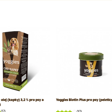
olej (kapky) 3,2 % pro psy a
Yoggies Biotin Plus pro psy (peletk
l
(12)
(10)