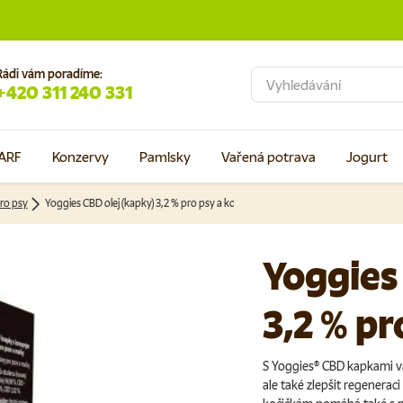
Rádi vám poradíme:
Hledat
+420 311 240 331
ARF
Konzervy
Pamlsky
Vařená potrava
Jogurt
ro psy
Yoggies CBD olej (kapky) 3,2 % pro psy a kočky 10 ml
Yoggies
3,2 % pr
S Yoggies® CBD kapkami v
ale také zlepšit regenerac