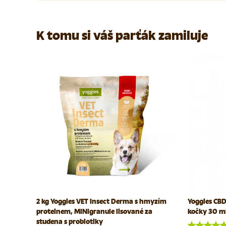
K tomu si váš parťák zamiluje
2 kg Yoggies VET Insect Derma s hmyzím
Yoggies CBD 
proteinem, MINIgranule lisované za
kočky 30 m
studena s probiotiky