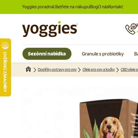
Yoggies poradna
Ušetřete na nákupu
Blog
O nás
Kontakt
Přeskočit na obsah
Sezónní nabídka
Granule s probiotiky
B
Doplňky potravy pro psy
Oleje pro psy a kočky
CBD oleje p