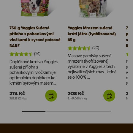
750 g Yoggies Sušená
Yoggies Mrazem sušená
750
příloha s pohankovými
krůtí játra (lyofilizovaná)
pří
vločkami k syrové potravě
85 g
vlo
BARF
B.A
(20)
(24)
Masové pamlsky sušené
mrazem (lyofilizované)
Doplňkové krmivo Yoggies
Dop
vyrábíme v Yoggies z těch
sušená příloha s
suš
nejkvalitnějších mas. Jedná
pohankovými vločkami je
vlo
se o 100% ...
optimálním doplňkem ke
dop
krmení syrovým masem...
syr
274 Kč
208 Kč
25
Cena za jednotku
Cena za jednotku
Cena 
365,33 Kč
/
kg
2.447,06 Kč
/
kg
341,3