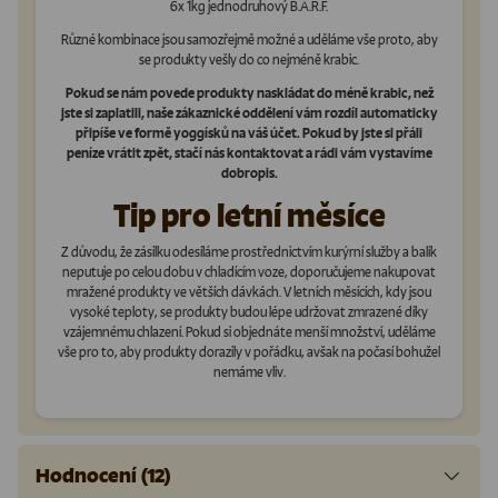
6x 1kg jednodruhový B.A.R.F.
Různé kombinace jsou samozřejmě možné a uděláme vše proto, aby
se produkty vešly do co nejméně krabic.
Pokud se nám povede produkty naskládat do méně krabic, než
jste si zaplatili, naše zákaznické oddělení vám rozdíl automaticky
připíše ve formě yoggísků na váš účet. Pokud by jste si přáli
peníze vrátit zpět, stačí nás kontaktovat a rádi vám vystavíme
dobropis.
Tip pro letní měsíce
Z důvodu, že zásilku odesíláme prostřednictvím kurýrní služby a balík
neputuje po celou dobu v chladícím voze, doporučujeme nakupovat
mražené produkty ve větších dávkách. V letních měsících, kdy jsou
vysoké teploty, se produkty budou lépe udržovat zmrazené díky
vzájemnému chlazení. Pokud si objednáte menší množství, uděláme
vše pro to, aby produkty dorazily v pořádku, avšak na počasí bohužel
nemáme vliv.
Hodnocení (12)