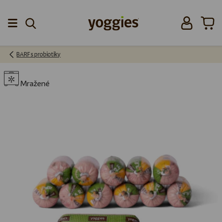
Přeskočit na obsah
Přihlásit se
Koší
Menu
BARF s probiotiky
Mražené