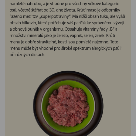
namleté nahrubo, a je vhodné pro všechny věkové kategorie
psů, včetně štěňat od 30. dne života. Krůtí maso je odborníky
řazeno mezi tzv. „superpotraviny“. Má nižší obsah tuku, ale vyšší
obsah bílkovin, které potřebuje váš parťák ke správnému vývoji
a obnově buněk v organismu. Obsahuje vitamíny řady „B“ a
množství minerálů jako je železo, vápník, selen, zinek. Krůtí
menu je dobře stravitelné, kosti jsou pomleté najemno. Toto
menu může být vhodné pro široké spektrum alergických psů i
při různých dietách.