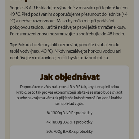
Yoggies B.A.R.F. skladujte výhradně v mrazáku při teplotě kolem
-19 °C. Před podáváním doporučujeme přesunout do lednice (+4
°C) a nechat rozmrznout. Maso by mělo mít při podávání
pokojovou teplotu, určitě nedávejte psovi ještě zmražené kusy.
Po rozmrazení znovu nezamrazujte a spotřebujte do 48 hodin.
Tip:
Pokud chcete urychlit rozmrzání, ponořte i s obalem do
teplé vody (max. 40 °C). Nikdy nezalévejte horkou vodou ani
neohřívejte v mikrovlnce, zničili byste totiž probiotika.
Jak objednávat
Doporučujeme vždy nakupovat B.A.R.F. tak, abyste naplnili celou
krabici. Je to tak pro vás ekonomičtější, ale také se maso bude chladit
o sebe navzájem a vám tak přijde vše krásně zmrzlé. Do jedné krabice
se například vejde:
8x 1 300g B.A.R.F. s probiotiky
4x 1 800g B.A.R.F. s probiotiky
20x 700g B.A.R.F. s probiotiky