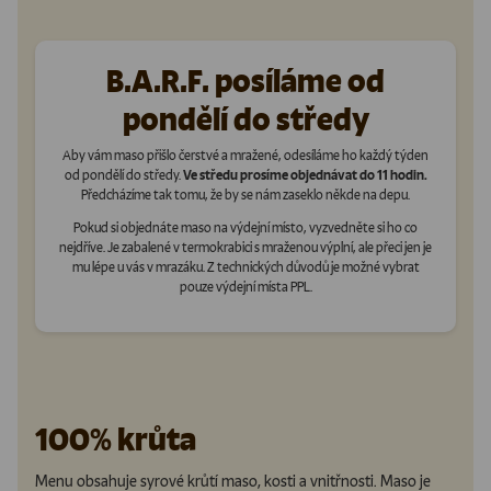
B.A.R.F. posíláme od
pondělí do středy
Aby vám maso přišlo čerstvé a mražené, odesíláme ho každý týden
od pondělí do středy.
Ve středu prosíme objednávat do 11 hodin.
Předcházíme tak tomu, že by se nám zaseklo někde na depu.
Pokud si objednáte maso na výdejní místo, vyzvedněte si ho co
nejdříve. Je zabalené v termokrabici s mraženou výplní, ale přeci jen je
mu lépe u vás v mrazáku. Z technických důvodů je možné vybrat
pouze výdejní místa PPL.
100% krůta
Menu obsahuje syrové krůtí maso, kosti a vnitřnosti. Maso je