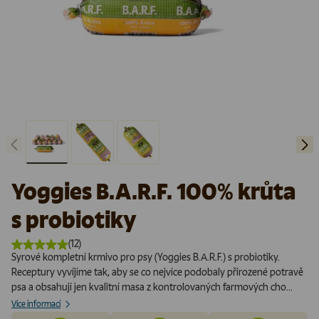
Předchozí
Další
Načíst obrázek 1 v galerii
Načíst obrázek 2 v galerii
Načíst obrázek 3 v galerii
Yoggies B.A.R.F. 100% krůta
s probiotiky
(12)
Syrové kompletní krmivo pro psy (Yoggies B.A.R.F.) s probiotiky.
Receptury vyvíjíme tak, aby se co nejvíce podobaly přirozené potravě
psa a obsahují jen kvalitní masa z kontrolovaných farmových cho...
Více informací