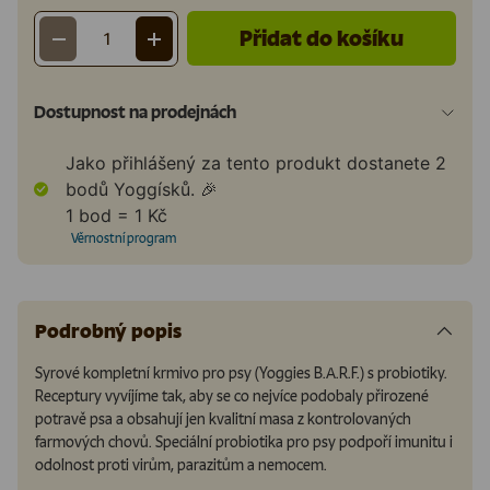
Přidat do košíku
-
+
Množství
Dostupnost na prodejnách
Jako přihlášený za tento produkt dostanete
2
bodů Yoggísků. 🎉
1 bod = 1 Kč
Věrnostní program
Podrobný popis
Syrové kompletní krmivo pro psy (Yoggies B.A.R.F.) s probiotiky.
Receptury vyvíjíme tak, aby se co nejvíce podobaly přirozené
potravě psa a obsahují jen kvalitní masa z kontrolovaných
farmových chovů. Speciální probiotika pro psy podpoří imunitu i
odolnost proti virům, parazitům a nemocem.