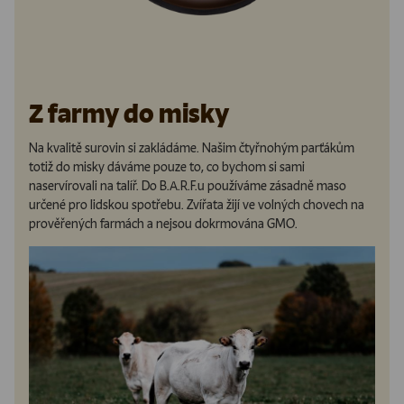
Z farmy do misky
Na kvalitě surovin si zakládáme. Našim čtyřnohým parťákům
totiž do misky dáváme pouze to, co bychom si sami
naservírovali na talíř. Do B.A.R.F.u používáme zásadně maso
určené pro lidskou spotřebu. Zvířata žijí ve volných chovech na
prověřených farmách a nejsou dokrmována GMO.