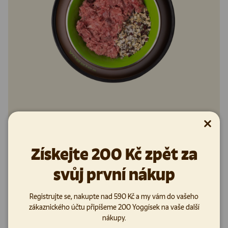
S dávkou probiotik
Zavřít
Získejte 200 Kč zpět za
Probiotika pomáhají udržovat zdravý mikrobiom, podporují
imunitu a celkově zdravé zažívání našich čtyřnohých kámošů.
svůj první nákup
Každodenní doplňování zdravých bakterií do střev má pozitivní
účinky na každý aspekt života psa, dokonce i na jeho psychickou
pohodu.
Registrujte se, nakupte nad 590 Kč a my vám do vašeho
zákaznického účtu připíšeme 200 Yoggísek na vaše další
nákupy.