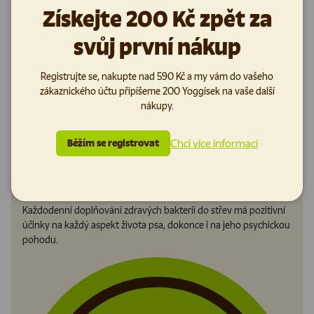
Získejte 200 Kč zpět za
svůj první nákup
Registrujte se, nakupte nad 590 Kč a my vám do vašeho
zákaznického účtu připíšeme 200 Yoggísek na vaše další
nákupy.
Chci více informací
Běžím se registrovat
S dávkou probiotik
Probiotika pomáhají udržovat zdravý mikrobiom, podporují
imunitu a celkově zdravé zažívání našich čtyřnohých kámošů.
Každodenní doplňování zdravých bakterií do střev má pozitivní
účinky na každý aspekt života psa, dokonce i na jeho psychickou
pohodu.