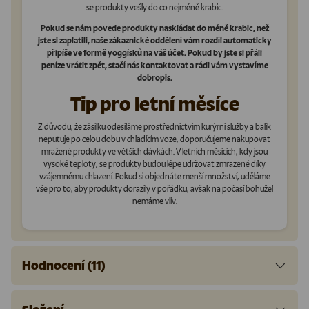
se produkty vešly do co nejméně krabic.
Pokud se nám povede produkty naskládat do méně krabic, než
jste si zaplatili, naše zákaznické oddělení vám rozdíl automaticky
připíše ve formě yoggísků na váš účet. Pokud by jste si přáli
peníze vrátit zpět, stačí nás kontaktovat a rádi vám vystavíme
dobropis.
Tip pro letní měsíce
Z důvodu, že zásilku odesíláme prostřednictvím kurýrní služby a balík
neputuje po celou dobu v chladícím voze, doporučujeme nakupovat
mražené produkty ve větších dávkách. V letních měsících, kdy jsou
vysoké teploty, se produkty budou lépe udržovat zmrazené díky
vzájemnému chlazení. Pokud si objednáte menší množství, uděláme
vše pro to, aby produkty dorazily v pořádku, avšak na počasí bohužel
nemáme vliv.
Hodnocení (11)