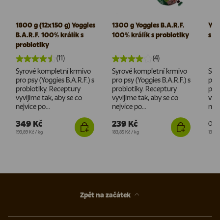
1800 g (12x150 g) Yoggies
1300 g Yoggies B.A.R.F.
Yog
B.A.R.F. 100% králík s
100% králík s probiotiky
s p
probiotiky
(11)
(4)
Syrové kompletní krmivo
Syrové kompletní krmivo
Syr
pro psy (Yoggies B.A.R.F.) s
pro psy (Yoggies B.A.R.F.) s
pro 
probiotiky. Receptury
probiotiky. Receptury
pro
vyvíjíme tak, aby se co
vyvíjíme tak, aby se co
vyví
nejvíce po...
nejvíce po...
nejv
349 Kč
239 Kč
Od
Cena za jednotku
Cena za jednotku
Cena 
193,89 Kč
/
kg
183,85 Kč
/
kg
135,7
Zpět na začátek