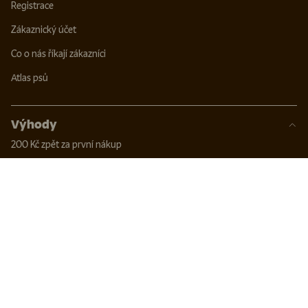
Registrace
Zákaznický účet
Co o nás říkají zákazníci
Atlas psů
Výhody
200 Kč zpět za první nákup
Věrnostní program
Chovatelský program
Affiliate program
Kalkulačka krmných dávek
FAQ | Časté dotazy