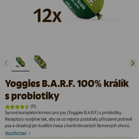
Předchozí
Další
Načíst obrázek 1 v galerii
Načíst obrázek 2 v galerii
Yoggies B.A.R.F. 100% králík
s probiotiky
(11)
Syrové kompletní krmivo pro psy (Yoggies B.A.R.F.) s probiotiky.
Receptury vyvíjíme tak, aby se co nejvíce podobaly přirozené potravě
psa a obsahují jen kvalitní masa z kontrolovaných farmových chovů.
Více informací