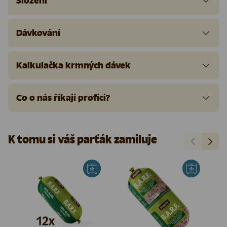
Složení
Dávkování
Kalkulačka krmných dávek
Co o nás říkají profíci?
K tomu si váš parťák zamiluje
Předchozí
Další