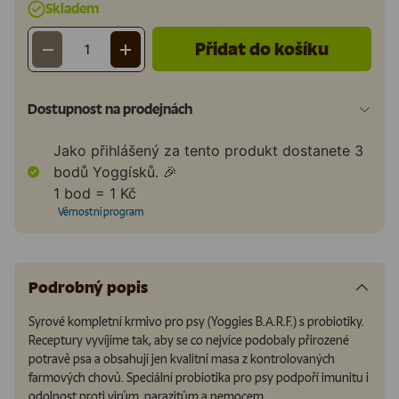
Skladem
Přidat do košíku
-
+
Množství
Dostupnost na prodejnách
Jako přihlášený za tento produkt dostanete
3
bodů Yoggísků. 🎉
1 bod = 1 Kč
Věrnostní program
Podrobný popis
Syrové kompletní krmivo pro psy (Yoggies B.A.R.F.) s probiotiky.
Receptury vyvíjíme tak, aby se co nejvíce podobaly přirozené
potravě psa a obsahují jen kvalitní masa z kontrolovaných
farmových chovů. Speciální probiotika pro psy podpoří imunitu i
odolnost proti virům, parazitům a nemocem.