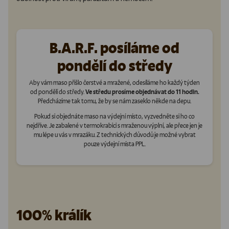
B.A.R.F. posíláme od
pondělí do středy
Aby vám maso přišlo čerstvé a mražené, odesíláme ho každý týden
od pondělí do středy.
Ve středu prosíme objednávat do 11 hodin.
Předcházíme tak tomu, že by se nám zaseklo někde na depu.
Pokud si objednáte maso na výdejní místo, vyzvedněte si ho co
nejdříve. Je zabalené v termokrabici s mraženou výplní, ale přece jen je
mu lépe u vás v mrazáku. Z technických důvodů je možné vybrat
pouze výdejní místa PPL.
100% králík