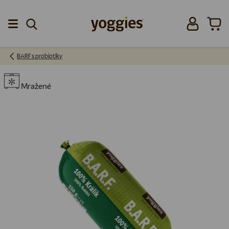
Přeskočit na obsah
Přihlásit se
Koší
Menu
BARF s probiotiky
Mražené