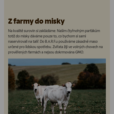
Z farmy do misky
Na kvalitě surovin si zakládáme. Našim čtyřnohým parťákům
totiž do misky dáváme pouze to, co bychom si sami
naservírovali na talíř. Do B.A.R.F.u používáme zásadně maso
určené pro lidskou spotřebu. Zvířata žijí ve volných chovech na
prověřených farmách a nejsou dokrmována GMO.