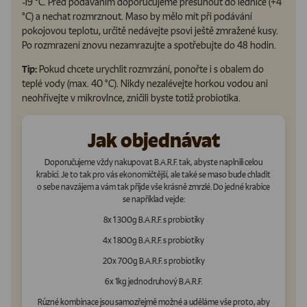
-19 °C. Před podáváním doporučujeme přesunout do lednice (+4
°C) a nechat rozmrznout. Maso by mělo mít při podávání
pokojovou teplotu, určitě nedávejte psovi ještě zmražené kusy.
Po rozmrazení znovu nezamrazujte a spotřebujte do 48 hodin.
Tip:
Pokud chcete urychlit rozmrzání, ponořte i s obalem do
teplé vody (max. 40 °C). Nikdy nezalévejte horkou vodou ani
neohřívejte v mikrovlnce, zničili byste totiž probiotika.
Jak objednávat
Doporučujeme vždy nakupovat B.A.R.F. tak, abyste naplnili celou
krabici. Je to tak pro vás ekonomičtější, ale také se maso bude chladit
o sebe navzájem a vám tak přijde vše krásně zmrzlé. Do jedné krabice
se například vejde:
8x 1 300g B.A.R.F. s probiotiky
4x 1 800g B.A.R.F. s probiotiky
20x 700g B.A.R.F. s probiotiky
6x 1kg jednodruhový B.A.R.F.
Různé kombinace jsou samozřejmě možné a uděláme vše proto, aby