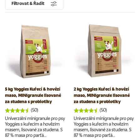
Filtrovat & Řadit
5 kg Yoggies Kuřecí & hovězí
2 kg Yoggies Kuřecí & hovězí
maso, MINIgranule lisované
maso, MINIgranule lisované
za studena s probiotiky
za studena s probiotiky
(50)
(50)
Univerzální minigranule pro psy
Univerzální minigranule pro psy
Yoggies s kuřecím a hovězím
Yoggies s kuřecím a hovězím
masem, lisované za studena. S
masem, lisované za studena. S
87 % masa pro parťá...
87 % masa pro parťá...