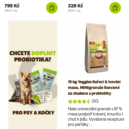
795 Kč
326 Kč
Cena za jednotku
Cena za jednotku
159 Kč
/
kg
163 Kč
/
kg
15 kg Yoggies Kuřecí & hovězí
maso, MINIgranule lisované
za studena s probiotiky
(50)
Naše univerzální granule s 87 %
masa podpoří trávení, imunitu i
chuť k jídlu. Vyvážená receptura
pro parťáky ...