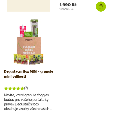
1.990 Kč
Cena za jednotku
132,67 Kč
/
kg
Degustační Box MINI - granule
mini velikosti
(2)
Nevíte, které granule Yoggies
budou pro vašeho parťáka ty
pravé? Degustační box
obsahuje vzorky všech našich ...