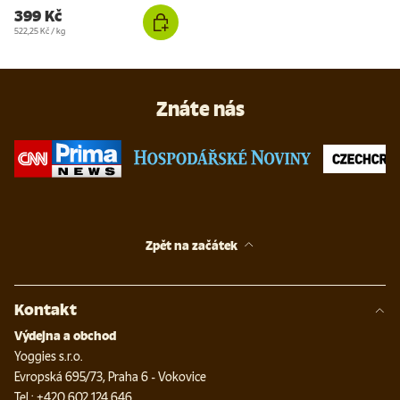
399 Kč
Cena za jednotku
522,25 Kč
/
kg
Znáte nás
Zpět na začátek
Kontakt
Výdejna a obchod
Yoggies s.r.o.
Evropská 695/73, Praha 6 - Vokovice
Tel.: +420 602 124 646