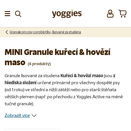
Přeskočit na obsah
Přihlásit se
Koší
Menu
Granule pro psy s probiotiky, lisované za studena
MINI Granule kuřecí & hovězí
maso
(4 produkty)
Granule lisované za studena
Kuřecí & hovězí maso
jsou
z
hlediska složení
určené primárně pro všechny dospělé psy
(od 1 roku) ve střední a nižší zátěži nebo pro starší štěňata
větších plemen (např. po přechodu z Yoggies Active na méně
tučné granule).
Zobrazit více