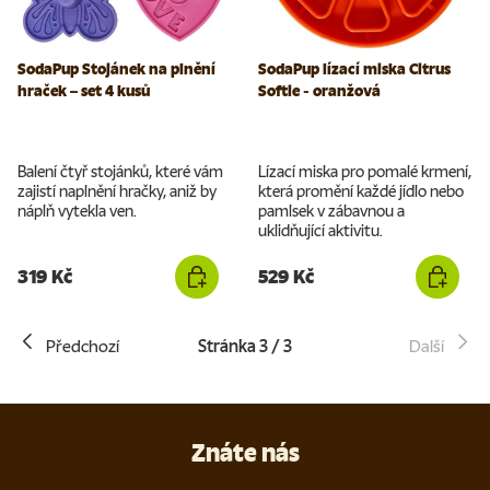
SodaPup Stojánek na plnění
SodaPup lízací miska Citrus
hraček – set 4 kusů
Softie - oranžová
Balení čtyř stojánků, které vám
Lízací miska pro pomalé krmení,
zajistí naplnění hračky, aniž by
která promění každé jídlo nebo
náplň vytekla ven.
pamlsek v zábavnou a
uklidňující aktivitu.
319 Kč
529 Kč
Předchozí
Stránka 3 / 3
Další
Znáte nás