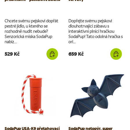
Chcete svému pejskovi dopřát
Dopřejte svému pejskovi
pestré jídlo, u kterého se
dlouhotrvající zábavu s
rozhodně nudit nebude?
interaktivní plnící hračkou
Senzorická miska SodaPup
SodaPup! Tato odolná hračka s
nabíz...
ori...
529 Kč
659 Kč
SodaPup USA-K9 přetahovací
SodaPup netopýr, super