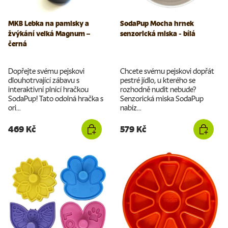
MKB Lebka na pamlsky a
SodaPup Mocha hrnek
žvýkání velká Magnum –
senzorická miska - bílá
černá
Dopřejte svému pejskovi
Chcete svému pejskovi dopřát
dlouhotrvající zábavu s
pestré jídlo, u kterého se
interaktivní plnící hračkou
rozhodně nudit nebude?
SodaPup! Tato odolná hračka s
Senzorická miska SodaPup
ori...
nabíz...
469 Kč
579 Kč