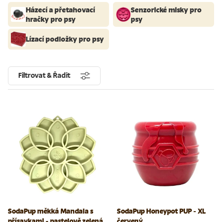
Házecí a přetahovací
Senzorické misky pro
hračky pro psy
psy
Lízací podložky pro psy
Filtrovat & Řadit
SodaPup měkká Mandala s
SodaPup Honeypot PUP - XL
přísavkami - pastelově zelená
červený