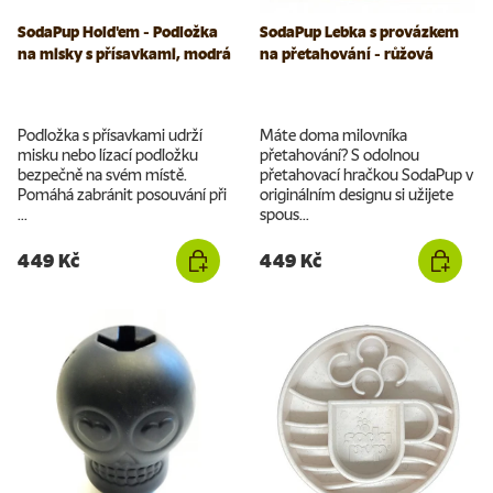
SodaPup Hold'em - Podložka
SodaPup Lebka s provázkem
na misky s přísavkami, modrá
na přetahování - růžová
Podložka s přísavkami udrží
Máte doma milovníka
misku nebo lízací podložku
přetahování? S odolnou
bezpečně na svém místě.
přetahovací hračkou SodaPup v
Pomáhá zabránit posouvání při
originálním designu si užijete
...
spous...
449 Kč
449 Kč