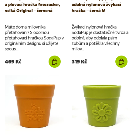
a plovací hračka firecracker,
odolná nylonová žvýkací
velká Original – červená
hračka – černá M
Máte doma milovníka
Žvýkací nylonová hračka
přetahování? S odolnou
SodaPup je dostatečně tvrdá a
přetahovací hračkou SodaPup v
odolná, aby odolala psím
originálním designu si užijete
zubům a potěšila všechny
spous...
milov...
469 Kč
319 Kč