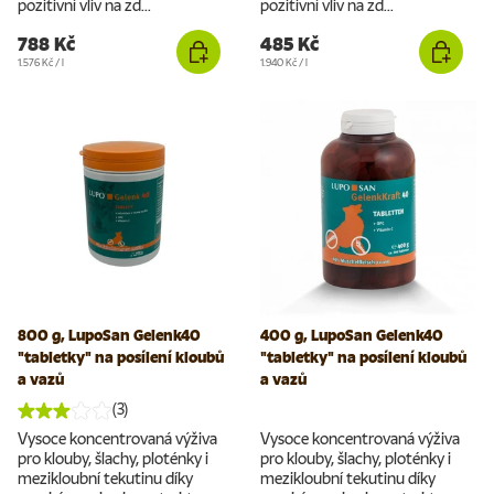
pozitivní vliv na zd...
pozitivní vliv na zd...
788 Kč
485 Kč
Cena za jednotku
Cena za jednotku
1.576 Kč
/
l
1.940 Kč
/
l
800 g, LupoSan Gelenk40
400 g, LupoSan Gelenk40
"tabletky" na posílení kloubů
"tabletky" na posílení kloubů
a vazů
a vazů
(3)
Vysoce koncentrovaná výživa
Vysoce koncentrovaná výživa
pro klouby, šlachy, ploténky i
pro klouby, šlachy, ploténky i
mezikloubní tekutinu díky
mezikloubní tekutinu díky