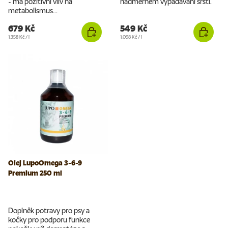
- má pozitivní vliv na
nadměrném vypadávání srsti.
metabolismus...
679 Kč
549 Kč
Cena za jednotku
Cena za jednotku
1.358 Kč
/
l
1.098 Kč
/
l
Olej LupoOmega 3-6-9
Premium 250 ml
Doplněk potravy pro psy a
kočky pro podporu funkce