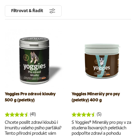
Filtrovat & Řadit
Yoggies Pro zdravé klouby
Yoggies Minerály pro psy
500 g (peletky)
(peletky) 400 g
(41)
(5)
Chcete posílit zdraví kloubů i
S Yoggies® Minerály pro psy v za
imunitu vašeho psího parťáka?
studena lisovaných peletkách
Tento přírodní produkt vám
podpoříte zdraví a pohodu