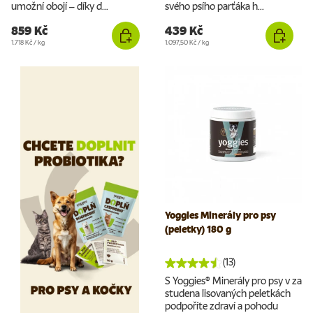
umožní obojí – díky d...
svého psího parťáka h...
859 Kč
439 Kč
Cena za jednotku
Cena za jednotku
1.718 Kč
/
kg
1.097,50 Kč
/
kg
Yoggies Minerály pro psy
(peletky) 180 g
(13)
S Yoggies® Minerály pro psy v za
studena lisovaných peletkách
podpoříte zdraví a pohodu