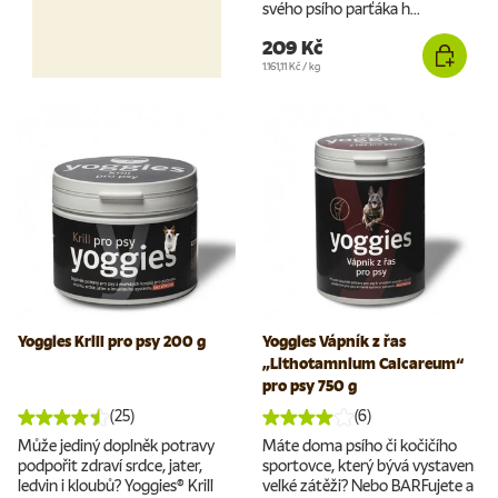
svého psího parťáka h...
209 Kč
Cena za jednotku
1.161,11 Kč
/
kg
Yoggies Krill pro psy 200 g
Yoggies Vápník z řas
„Lithotamnium Calcareum“
pro psy 750 g
(25)
(6)
Může jediný doplněk potravy
Máte doma psího či kočičího
podpořit zdraví srdce, jater,
sportovce, který bývá vystaven
ledvin i kloubů? Yoggies® Krill
velké zátěži? Nebo BARFujete a