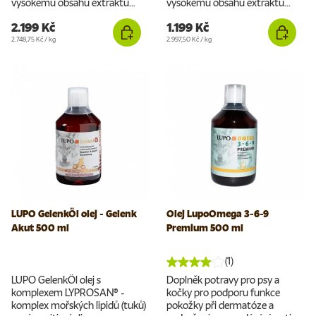
vysokému obsahu extraktu...
vysokému obsahu extraktu...
2.199 Kč
1.199 Kč
Cena za jednotku
Cena za jednotku
2.748,75 Kč
/
kg
2.997,50 Kč
/
kg
LUPO GelenkÖl olej - Gelenk
Olej LupoOmega 3-6-9
Akut 500 ml
Premium 500 ml
(1)
LUPO GelenkÖl olej s
Doplněk potravy pro psy a
komplexem LYPROSAN® -
kočky pro podporu funkce
komplex mořských lipidů (tuků)
pokožky při dermatóze a