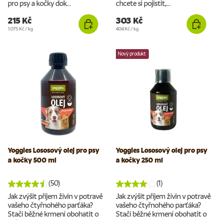
pro psy a kočky dok...
chcete si pojistit,...
215 Kč
303 Kč
Cena za jednotku
Cena za jednotku
1.075 Kč
/
kg
404 Kč
/
kg
Nový produkt
Yoggies Lososový olej pro psy
Yoggies Lososový olej pro psy
a kočky 500 ml
a kočky 250 ml
(50)
(1)
Jak zvýšit příjem živin v potravě
Jak zvýšit příjem živin v potravě
vašeho čtyřnohého parťáka?
vašeho čtyřnohého parťáka?
Stačí běžné krmení obohatit o
Stačí běžné krmení obohatit o