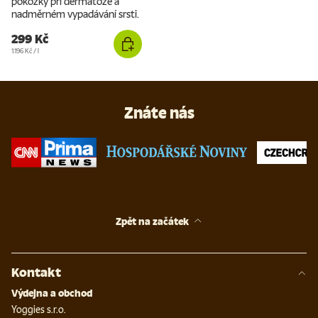
pokožky při dermatóze a
nadměrném vypadávání srsti.
299 Kč
Cena za jednotku
1.196 Kč
/
l
Znáte nás
Zpět na začátek
Kontakt
Výdejna a obchod
Yoggies s.r.o.