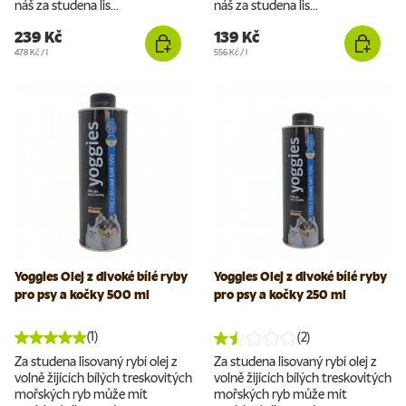
náš za studena lis...
náš za studena lis...
239 Kč
139 Kč
Cena za jednotku
Cena za jednotku
478 Kč
/
l
556 Kč
/
l
Yoggies Olej z divoké bílé ryby
Yoggies Olej z divoké bílé ryby
pro psy a kočky 500 ml
pro psy a kočky 250 ml
(1)
(2)
Za studena lisovaný rybí olej z
Za studena lisovaný rybí olej z
volně žijících bílých treskovitých
volně žijících bílých treskovitých
mořských ryb může mít
mořských ryb může mít