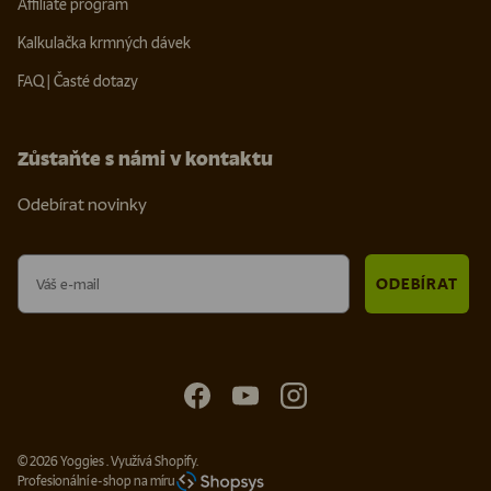
Affiliate program
Kalkulačka krmných dávek
FAQ | Časté dotazy
Zůstaňte s námi v kontaktu
Odebírat novinky
Email
ODEBÍRAT
Facebook
YouTube
Instagram
© 2026
Yoggies
.
Využívá Shopify.
Profesionální e-shop na míru