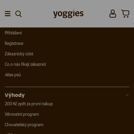
Odstoupení od smlouvy a reklamace
Přihlásit se
Koší
Menu
Zákazníci
Přihlášení
Registrace
Zákaznický účet
Co o nás říkají zákazníci
Atlas psů
Výhody
200 Kč zpět za první nákup
Věrnostní program
Chovatelský program