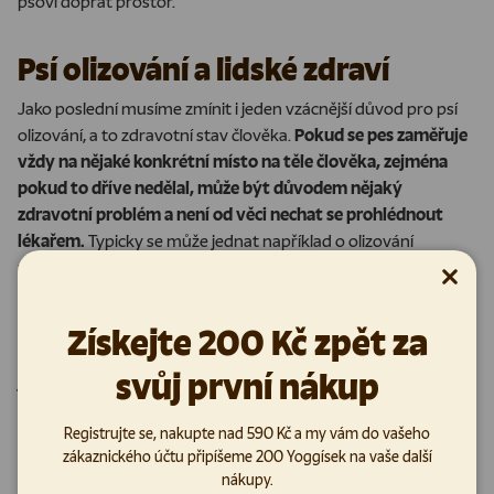
psovi dopřát prostor.
Psí olizování a lidské zdraví
Jako poslední musíme zmínit i jeden vzácnější důvod pro psí
olizování, a to zdravotní stav člověka.
P
okud se pes zaměřuje
vždy na nějaké konkrétní místo na těle člověka, zejména
pokud to dříve nedělal, může být důvodem nějaký
zdravotní problém a není od věci nechat se prohlédnout
lékařem
.
Typicky se může jednat například o olizování
znaménka na kůži.
Zavřít
Někteří psi mají sklony olizovat i různá drobná kožní poranění
Získejte 200 Kč zpět za
svého majitele.
Nedá se však jednoznačně říci, že psí sliny
svůj první nákup
jsou léčivé
.
Obsahují sice enzym lysozym, který je
antibakteriální a také histatin, který pomáhá k regeneraci
tkání, zároveň však mohou být zdrojem škodlivých bakterií,
Registrujte se, nakupte nad 590 Kč a my vám do vašeho
zákaznického účtu připíšeme 200 Yoggísek na vaše další
které mohou být problémem zejména pro lidi s oslabeným
nákupy.
imunitním systémem.