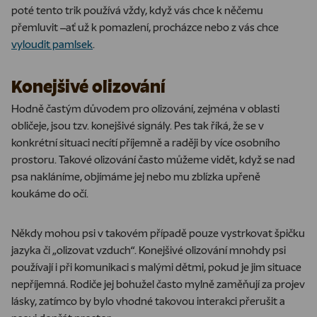
poté tento trik používá vždy, když vás chce k něčemu
přemluvit –⁠⁠⁠⁠⁠⁠ať už k pomazlení, procházce nebo z vás chce
vyloudit pamlsek
.
Konejšivé olizování
Hodně častým důvodem pro olizování, zejména v oblasti
obličeje, jsou tzv. konejšivé signály. Pes tak říká, že se v
konkrétní situaci necítí příjemně a raději by více osobního
prostoru. Takové olizování často můžeme vidět, když se nad
psa nakláníme, objímáme jej nebo mu zblízka upřeně
koukáme do očí.
Někdy mohou psi v takovém případě pouze vystrkovat špičku
jazyka či „olizovat vzduch“. Konejšivé olizování mnohdy psi
používají i při komunikaci s malými dětmi, pokud je jim situace
nepříjemná. Rodiče jej bohužel často mylně zaměňují za projev
lásky, zatímco by bylo vhodné takovou interakci přerušit a