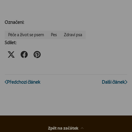
Označení:
Péče a život se psem
Pes
Zdraví psa
Sdílet:
Předchozí článek
Další článek
Zpět na začátek