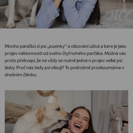
Mnoho páníčků si psí „pusinky“ a olizování užívá a bere je jako
projev náklonnosti od svého čtyřnohého parťáka. Možná vás
proto překvapí, že ne vždy se nutně jedná o projev velké psí
lásky. Proč nás tedy psi olizují? To podrobně prozkoumáme v
dnešním článku.