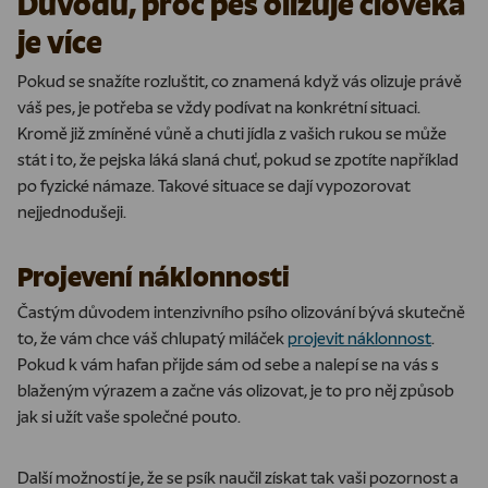
Důvodů, proč pes olizuje člověka
je více
Pokud se snažíte rozluštit, co znamená když vás olizuje právě
váš pes, je potřeba se vždy podívat na konkrétní situaci.
Kromě již zmíněné vůně a chuti jídla z vašich rukou se může
stát i to, že pejska láká slaná chuť, pokud se zpotíte například
po fyzické námaze. Takové situace se dají vypozorovat
nejjednodušeji.
Projevení náklonnosti
Častým důvodem intenzivního psího olizování bývá skutečně
to, že vám chce váš chlupatý miláček
projevit náklonnost
.
Pokud k vám hafan přijde sám od sebe a nalepí se na vás s
blaženým výrazem a začne vás olizovat, je to pro něj způsob
jak si užít vaše společné pouto.
Další možností je, že se psík naučil získat tak vaši pozornost a