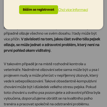
Chci více informací
Běžím se registrovat
A co když pes olizuje sám sebe?
Teď už máte jasno v tom, proč psi olizují nás, lidi. Někdy ale
můžete pozorovat i to, že se váš pes nadměrně olizuje, nebo
případně olizuje všechno ve svém dosahu. I tady může být
více příčin.
V závislosti na tom, jakou část svého těla pejsek
olizuje, se může jednat o zdravotní problém, který není na
první pohled okem viditelný.
V takovém případě je na místě rozhodně kontrola u
veterináře. Nadměrné olizování sebe sama může být u psa i
projevem nudy a může přerůst v nepříjemný zlozvyk, který
vede k sebepoškozování. Takové obsedantně-kompulzivní
chování může být i důsledek velkého stresu pejska. Pokud
toto chování u svého psa pozorujete a zdravotní příčina byla
vyloučena, doporučujeme obrátit se na kvalitního psího
trenéra a pracovat společně na odstranění problému.