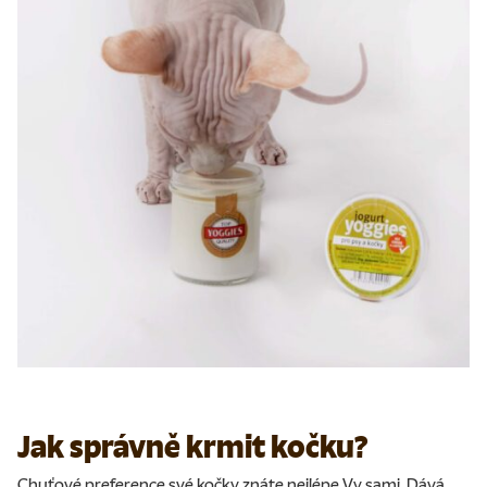
Jak správně krmit kočku?
Chuťové preference své kočky znáte nejlépe Vy sami. Dává