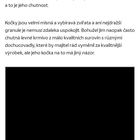
a to je jeho chutnost.
Kočky jsou velmi mlsná a vybíravá zvířata a ani nejdražší
granule je nemusí zdaleka uspokojit. Bohužel jim naopak často
chutná levné krmivo z málo kvalitních surovin s různými
dochucovadly, které by majitel rád vyměnil za kvalitnější
výrobek, ale jeho kočka na to má jiný názor.