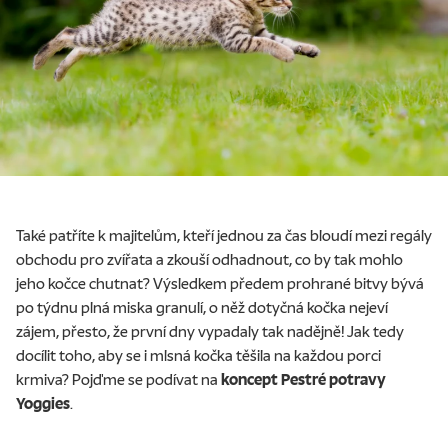
Také patříte k majitelům, kteří jednou za čas bloudí mezi regály
obchodu pro zvířata a zkouší odhadnout, co by tak mohlo
jeho kočce chutnat? Výsledkem předem prohrané bitvy bývá
po týdnu plná miska granulí, o něž dotyčná kočka nejeví
zájem, přesto, že první dny vypadaly tak nadějně! Jak tedy
docílit toho, aby se i mlsná kočka těšila na každou porci
krmiva? Pojďme se podívat na
koncept Pestré potravy
Yoggies
.