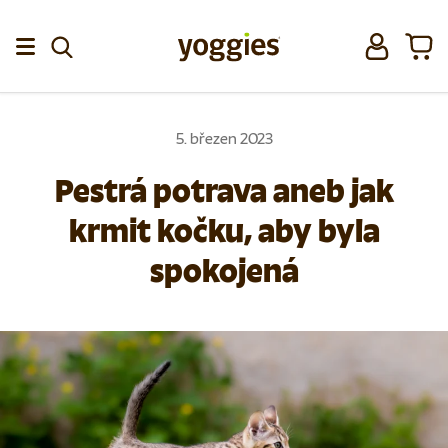
Přeskočit na obsah
Přihlásit se
Koší
Menu
5. březen 2023
Pestrá potrava aneb jak
krmit kočku, aby byla
spokojená