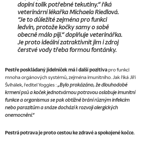
doplní tolik potřebné tekutiny.“
říká
veterinární lékařka Michaela Riedlová.
“Je to důležité zejména pro funkci
ledvin, protože kočky samy o sobě
obecně málo pijí.“ doplňuje veterinářka.
Je proto ideální zatraktivnit jim i zdroj
čerstvé vody třeba formou fontánky.
Pestře poskládaný jídelníček má i další pozitiva
pro funkci
mnoha orgánových systémů, zejména imunitního. Jak říká Jiří
Švihálek, ředitel Yoggies :
„Bylo prokázáno, že dlouhodobé
krmení psů a koček jednotvárnou potravou oslabuje imunitní
funkce a organismus se pak obtížně brání různým infekcím
nebo parazitům a snáze dochází k rozvoji alergických
onemocnění.“
Pestrá potrava je proto cestou ke zdravé a spokojené kočce.