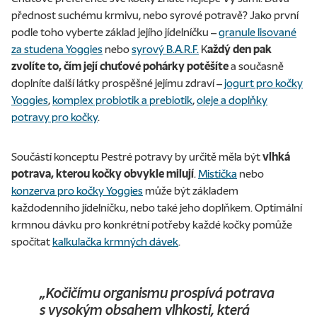
přednost suchému krmivu, nebo syrové potravě? Jako první
podle toho vyberte základ jejího jídelníčku –
granule lisované
za studena Yoggies
nebo
syrový B.A.R.F.
K
aždý den pak
zvolíte to, čím její chuťové pohárky potěšíte
a současně
doplníte další látky prospěšné jejímu zdraví –
jogurt pro kočky
Yoggies
,
komplex probiotik a prebiotik
,
oleje a doplňky
potravy pro kočky
.
Součástí konceptu Pestré potravy by určitě měla být
vlhká
potrava, kterou kočky obvykle milují
.
Mistička
nebo
konzerva pro kočky Yoggies
může být základem
každodenního jídelníčku, nebo také jeho doplňkem. Optimální
krmnou dávku pro konkrétní potřeby každé kočky pomůže
spočítat
kalkulačka krmných dávek
.
„Kočičímu organismu prospívá potrava
s vysokým obsahem vlhkosti, která