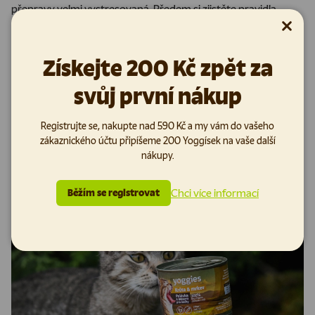
přepravy velmi vystresovaná. Předem si zjistěte pravidla
zvolené letecké přepravní
Zavřít
Získejte 200 Kč zpět za
společnosti. Myslete také na to, že v případě přepravy na
palubě letadla musí kočka projít bezpečností kontrolou, při
svůj první nákup
které bude vyndána z přepravky, nechte jí proto nasazený i
postroj. V žádném případě nepodávejte kočce před letem
Registrujte se, nakupte nad 590 Kč a my vám do vašeho
žádná sedativa.
zákaznického účtu připíšeme 200 Yoggísek na vaše další
nákupy.
Chci více informací
Běžím se registrovat