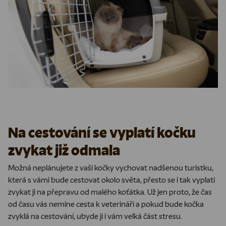
Na cestování se vyplatí kočku
zvykat již odmala
Možná neplánujete z vaší kočky vychovat nadšenou turistku,
která s vámi bude cestovat okolo světa, přesto se i tak vyplatí
zvykat ji na přepravu od malého koťátka. Už jen proto, že čas
od času vás nemine cesta k veterináři a pokud bude kočka
zvyklá na cestování, ubyde jí i vám velká část stresu.