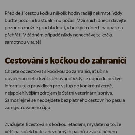
Před delší cestou kočku několik hodin raději nekrmte. Vždy
buďte pozorní k aktuálnímu počasí. V zimních dnech dávejte
pozor na možné prochladnutí, v horkých dnech naopak na
přehřátí. V žádném případě nikdy nenechávejte kočku
samotnou v autě!
Cestování s kočkou do zahraničí
Chcete odcestovat s kočičkou do zahraničí, ať už na
dovolenou nebo kvůli stěhování? Vždy se dopředu pečlivě
informujte o pravidlech pro vstup do konkrétní země,
nejspolehlivějším zdrojem je Státní veterinární správa.
Samozřejmě se neobejdete bez platného cestovního pasu a
zaregistrovaného čipu.
Zvažujete-li cestování s kočkou letadlem, myslete na to, že
většina koček bude z neznámých pachů a zvuků během