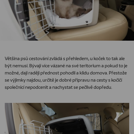
Většina psů cestování zvládá s přehledem, u koček to tak ale
být nemusí. Bývají více vázané na své teritorium a pokud to je
možné, dají raději přednost pohodlí a klidu domova. Přestože
se výjimky najdou, určitě je dobré přípravu na cesty s kočičí
společnicí nepodcenit a nachystat se pečlivě dopředu.