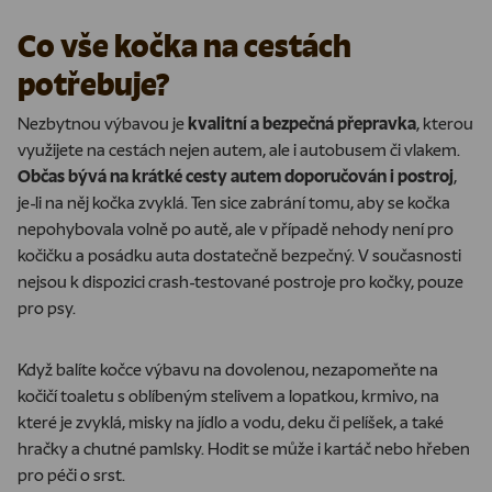
Co vše kočka na cestách
potřebuje?
Nezbytnou výbavou je
kvalitní a bezpečná přepravka
, kterou
využijete na cestách nejen autem, ale i autobusem či vlakem.
Občas bývá na krátké cesty autem doporučován i postroj
,
je-li na něj kočka zvyklá. Ten sice zabrání tomu, aby se kočka
nepohybovala volně po autě, ale v případě nehody není pro
kočičku a posádku auta dostatečně bezpečný. V současnosti
nejsou k dispozici crash-testované postroje pro kočky, pouze
pro psy.
Když balíte kočce výbavu na dovolenou,
nezapomeňte na
kočičí toaletu s oblíbeným stelivem a lopatkou, krmivo, na
které je zvyklá, misky na jídlo a vodu, deku či pelíšek, a také
hračky a chutné pamlsky
. Hodit se může i kartáč nebo hřeben
pro péči o srst.