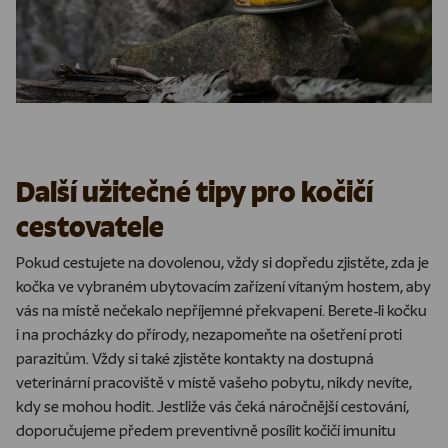
Další užitečné tipy pro kočičí
cestovatele
Pokud cestujete na dovolenou, vždy si dopředu zjistěte, zda je
kočka ve vybraném ubytovacím zařízení vítaným hostem, aby
vás na místě nečekalo nepříjemné překvapení. Berete-li kočku
i na procházky do přírody, nezapomeňte na ošetření proti
parazitům. Vždy si také zjistěte kontakty na dostupná
veterinární pracoviště v místě vašeho pobytu, nikdy nevíte,
kdy se mohou hodit. Jestliže vás čeká náročnější cestování,
doporučujeme předem preventivně posílit kočičí imunitu