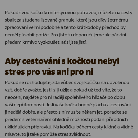
Pokud svou kočku krmíte syrovou potravou, můžete na cesty
sbalit za studena lisované granule, které jsou díky šetrnému
zpracování velmi podobné a tento krátkodobý přechod by
neměl působit potíže. Pro jistotu doporučujeme ale pár dní
předem krmivo vyzkoušet, ať si jste jistí.
Aby cestování s kočkou nebyl
stres pro vás ani pro ni
Pokud se rozhodujete, zda vůbec svoji kočičku na dovolenou
vzít, dobře zvažte, jestli si ji užije a pokud už teď víte, že to
neocení, najděte pro ni raději spolehlivého hlídače po dobu
vaší nepřítomnosti. Je-li vaše kočka hodně plachá a cestování
jí nedělá dobře, ale přesto s ní musíte někam jet, poraďte se
předem s veterinářem ohledně možnosti podání přírodních
uklidňujících přípravků. Na kočičku během cesty klidně a vlídně
mluvte, to jí také pomůže stres zvládnout.