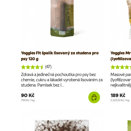
Yoggies Fit špalík lisovaný za studena pro
Yoggies Mr
psy 120 g
(lyofilizov
(47)
Zdravá a jedinečná pochoutka pro psy bez
Masové pa
chemie, cukru a lákadel vyrobená lisováním za
(lyofilizov
studena. Pamlsek bez l...
nejkvalitně
90 Kč
189 Kč
Cena za jednotku
Cena za jednotku
750 Kč
/
kg
2.223,53 Kč
/
kg