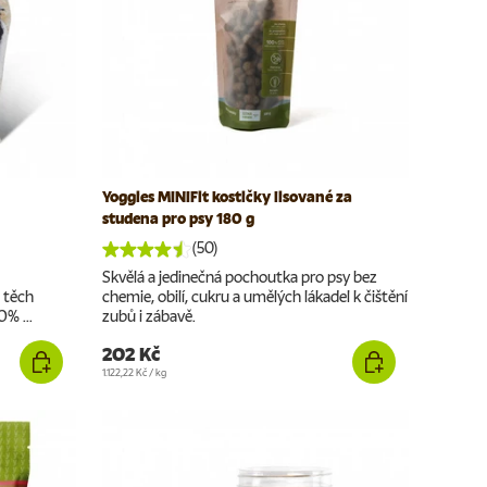
Yoggies MINIFit kostičky lisované za
studena pro psy 180 g
(50)
Skvělá a jedinečná pochoutka pro psy bez
z těch
chemie, obilí, cukru a umělých lákadel k čištění
0% ...
zubů i zábavě.
202 Kč
Cena za jednotku
1.122,22 Kč
/
kg