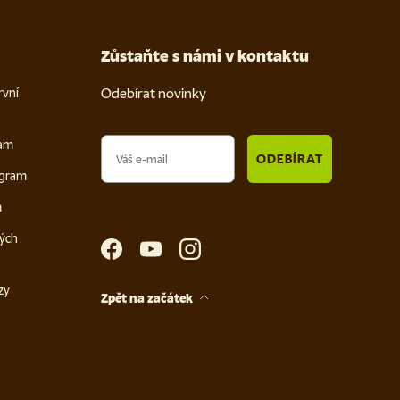
Zůstaňte s námi v kontaktu
Odebírat novinky
rvní
Email
ram
ODEBÍRAT
ogram
m
ých
Facebook
YouTube
Instagram
zy
Zpět na začátek