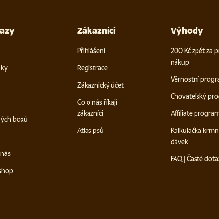
kazy
Zákazníci
Výhody
Přihlášení
200 Kč zpět za p
nákup
nky
Registrace
Věrnostní prog
Zákaznický účet
Chovatelský pr
Co o nás říkají
zákazníci
Affiliate progra
ných boxů
Atlas psů
Kalkulačka krmn
dávek
e nás
FAQ | Časté dota
-shop