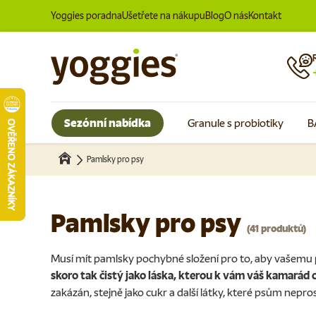
Yoggies poradna
Ušetřete na nákupu
Blog
O nás
Kontakt
Přeskočit na obsah
Sezónní nabídka
Granule s probiotiky
B
Pamlsky pro psy
Pamlsky pro psy
(41 produktů)
Musí mít pamlsky pochybné složení pro to, aby vašemu 
skoro tak čistý jako láska, kterou k vám váš kamarád
zakázán, stejně jako cukr a další látky, které psům nepro