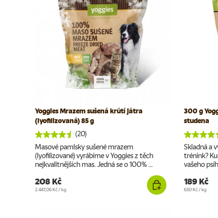
Yoggies Mrazem sušená krůtí játra
300 g Yogg
(lyofilizovaná) 85 g
studena
(20)
Masové pamlsky sušené mrazem
Skladná a v
(lyofilizované) vyrábíme v Yoggies z těch
trénink? Ku
nejkvalitnějších mas. Jedná se o 100% ...
vašeho psíh
208 Kč
189 Kč
Cena za jednotku
Cena za jednotku
2.447,06 Kč
/
kg
630 Kč
/
kg