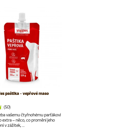
ies paštika - vepřové maso
(50)
řeba vašemu čtyřnohému parťákovi
 extra – něco, co promění jeho
 v zážitek, ...