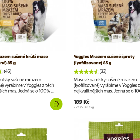
azem sušené krůtí maso
Yoggies Mrazem sušené šproty
ané) 85 g
(lyofilizované) 85 g
(46)
(33)
mlsky sušené mrazem
Masové pamlsky sušené mrazem
ané) vyrábíme v Yoggies z těch
(lyofilizované) vyrábíme v Yoggies 
jších mas. Jedná se o 100% ...
nejkvalitnějších mas. Jedná se o 10
189 Kč
Cena za jednotku
2.223,53 Kč
/
kg