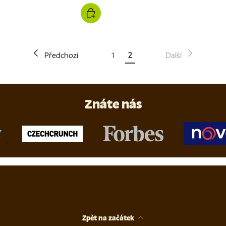
Předchozí
1
2
Další
Znáte nás
Zpět na začátek