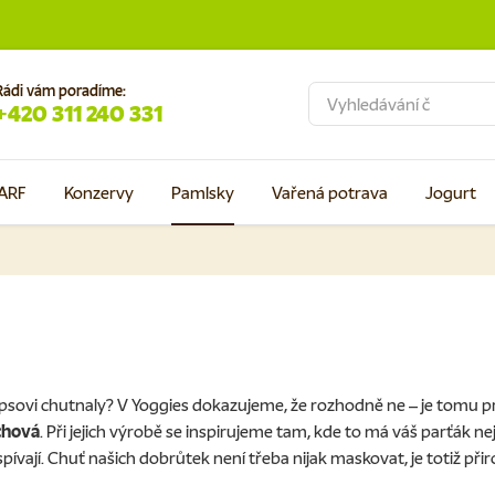
Rádi vám poradíme:
Hledat
+420 311 240 331
ARF
Konzervy
Pamlsky
Vařená potrava
Jogurt
psovi chutnaly? V Yoggies dokazujeme, že rozhodně ne – je tomu p
 chová
. Při jejich výrobě se inspirujeme tam, kde to má váš parťák n
spívají. Chuť našich dobrůtek není třeba nijak maskovat, je totiž př