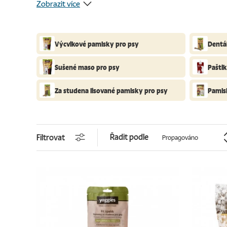
Zobrazit více
Výcvikové pamlsky pro psy
Dentá
Sušené maso pro psy
Pašti
Za studena lisované pamlsky pro psy
Pamls
Řadit podle
Filtrovat
Propagováno