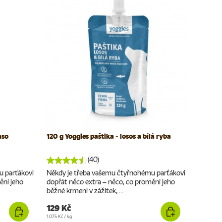
aso
120 g Yoggies paštika - losos a bílá ryba
(40)
u parťákovi
Někdy je třeba vašemu čtyřnohému parťákovi
ění jeho
dopřát něco extra – něco, co promění jeho
běžné krmení v zážitek, ...
129 Kč
Cena za jednotku
1.075 Kč
/
kg