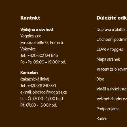
Kontakt
Důležité od
Výdejna a obchod
Doprava a platba
Yoggies s.r.o.
Obchodní podmí
Evropská 695/73, Praha 6 -
Vokovice
GDPR v Yoggies
Tel.: +420 602 124 646
Mapa stránek
Po - Pá: 09:00 – 19:00 hod.
Vracení zálohova
Kancelář:
(zákaznická linka)
Blog
Tel.: +420 311 240 331
Viděli a slyšeli jst
e-mail: obchod@yoggies.cz
Po - Čt: 07:00 - 17:00 hod.
Velkoobchodní e
Pá: 07:00 - 15:00 hod.
Podporujeme
Kariéra