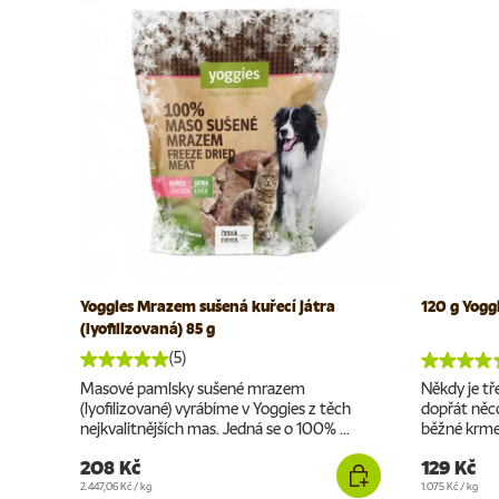
Yoggies Mrazem sušená kuřecí játra
120 g Yogg
(lyofilizovaná) 85 g
(5)
Masové pamlsky sušené mrazem
Někdy je t
(lyofilizované) vyrábíme v Yoggies z těch
dopřát něco
nejkvalitnějších mas. Jedná se o 100% ...
běžné krmení
208 Kč
129 Kč
Cena za jednotku
Cena za jednotku
2.447,06 Kč
/
kg
1.075 Kč
/
kg