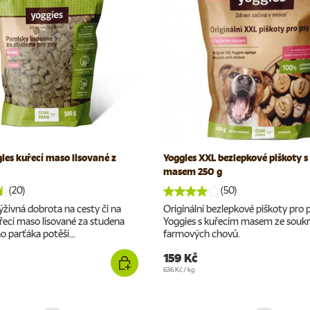
ies kuřecí maso lisované z
Yoggies XXL bezlepkové piškoty s
masem 250 g
(20)
(50)
ýživná dobrota na cesty či na
Originální bezlepkové piškoty pro 
řecí maso lisované za studena
Yoggies s kuřecím masem ze sou
o parťáka potěší...
farmových chovů.
159 Kč
Cena za jednotku
636 Kč
/
kg