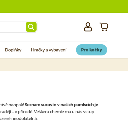
Přihlásit se
Košík
Doplňky
Hračky a vybavení
Pro kočky
rávě naopak!
Seznam surovin v našich pamlscích je
ejraději – v přírodě. Veškerá chemie má u nás vstup
irozeně neodolatelná.