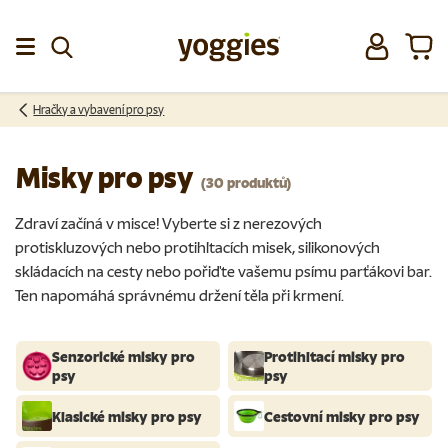
Přeskočit na obsah
Přihlásit se
Koší
Menu
Hračky a vybavení pro psy
Misky pro psy
(30 produktů)
Zdraví začíná v misce! Vyberte si z nerezových
protiskluzových nebo protihltacích misek, silikonových
skládacích na cesty nebo pořiďte vašemu psímu parťákovi bar.
Ten napomáhá správnému držení těla při krmení.
Senzorické misky pro
Protihltací misky pro
psy
psy
Klasické misky pro psy
Cestovní misky pro psy