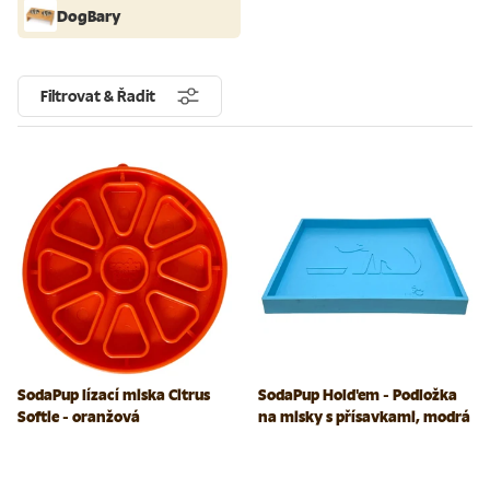
DogBary
Filtrovat & Řadit
SodaPup lízací miska Citrus
SodaPup Hold'em - Podložka
Softie - oranžová
na misky s přísavkami, modrá