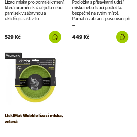
Lízací miska pro pomalé krmení,
Podložka s přísavkami udrží
která promění každé jídlo nebo
misku nebo lízací podložku
pamlsek v zábavnou a
bezpečně na svém místě.
uklidňující aktivitu.
Pomáhá zabránit posouvání při
...
529 Kč
449 Kč
Vyprodáno
LickiMat Wobble lízací miska,
zelená