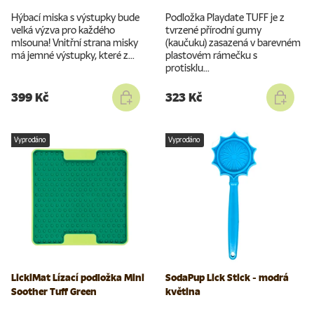
Hýbací miska s výstupky bude
Podložka Playdate TUFF je z
velká výzva pro každého
tvrzené přírodní gumy
mlsouna! Vnitřní strana misky
(kaučuku) zasazená v barevném
má jemné výstupky, které z...
plastovém rámečku s
protisklu...
399 Kč
323 Kč
Vyprodáno
Vyprodáno
LickiMat Lízací podložka Mini
SodaPup Lick Stick - modrá
Soother Tuff Green
květina