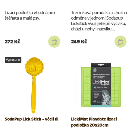
Lízací podložka vhodná pro
Tréninková pomůcka a chutná
štěňata a malé psy.
odměna v jednom! Sodapup
Lickstick využijete při výcviku,
chůzi u nohy i nácviku ...
272 Kč
249 Kč
Vyprodáno
SodaPup Lick Stick - včelí úl
LickiMat Playdate lízací
podložka 20x20cm