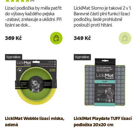
Lízací podložka by měla patřit
LickiMat Slomo je takové 2 v 1.
do výbavy každého pejska
Barevné části plní funkci lízací
–⁠⁠⁠⁠⁠⁠zabaví, zrelaxuje a uklidní. Při
podložky, šedé prohlubně
lízání se dok...
poslouží proti hltání.
369 Kč
349 Kč
Vyprodáno
Vyprodáno
LickiMat Wobble lízací miska,
LickiMat Playdate TUFF lízací
zelená
podložka 20x20 cm