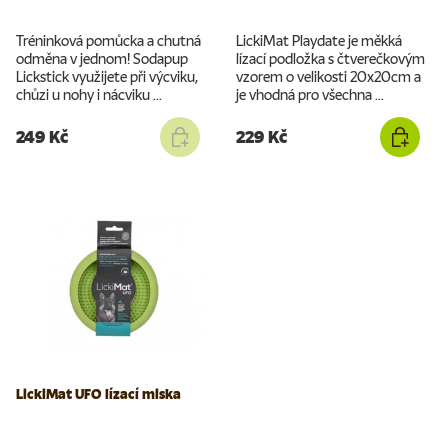
Tréninková pomůcka a chutná
LickiMat Playdate je měkká
odměna v jednom! Sodapup
lízací podložka s čtverečkovým
Lickstick využijete při výcviku,
vzorem o velikosti 20x20cm a
chůzi u nohy i nácviku ...
je vhodná pro všechna ...
249 Kč
229 Kč
LickiMat UFO lízací miska