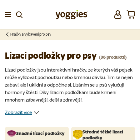
Přeskočit na obsah
Přihlásit se
Koší
Menu
Hračky a vybavení pro psy
Lízací podložky pro psy
(36 produktů)
Lízací podložky jsou interaktivní hračky, ze kterých váš pejsek
může vylizovat pochoutku nebo krmnou dávku. Tím se nejen
zabaví, ale i uklidní a odpočine si. Lízáním se u psů vylučují
hormony štěstí. Díky lízacím podložkám bude krmení
mnohem zábavnější, delší a zdravější.
Zobrazit více
Středně těžké lízací
Snadné lízací podložky
podložky