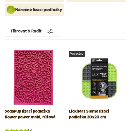
Náročné lízací podložky
Filtrovat & Řadit
Vyprodáno
SodaPup lízací podložka
LickiMat Slomo lízací
flower power malá, růžová
podložka 20x20 cm
(2)