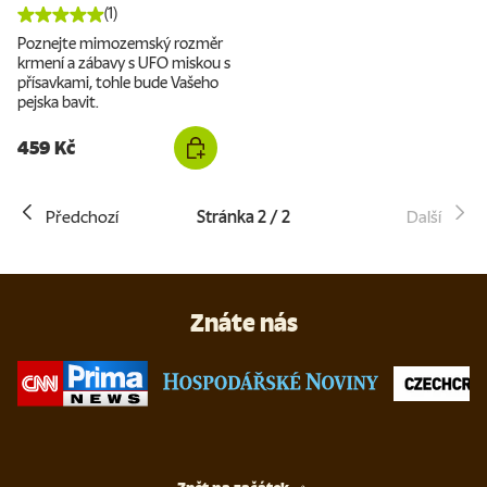
(1)
Poznejte mimozemský rozměr
krmení a zábavy s UFO miskou s
přísavkami, tohle bude Vašeho
pejska bavit.
459 Kč
Předchozí
Stránka 2 / 2
Další
Znáte nás