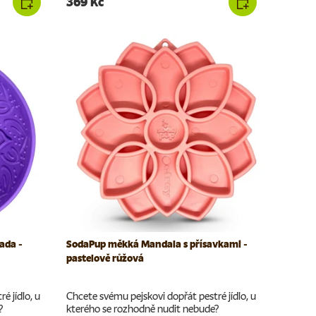
369 Kč
ada -
SodaPup měkká Mandala s přísavkami -
pastelově růžová
é jídlo, u
Chcete svému pejskovi dopřát pestré jídlo, u
?
kterého se rozhodně nudit nebude?