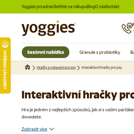
Yoggies poradna
Ušetřete na nákupu
Blog
O nás
Kontakt
Přeskočit na obsah
Sezónní nabídka
Granule s probiotiky
B
Hračky a vybavení pro psy
Interaktivní hračky pro psy
Interaktivní hračky pr
Hra je jedním z nejlepších způsobů, jak si s vaším parťáke
dovedete.
Zobrazit více