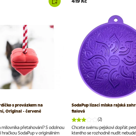
419 Kč
rdíčko s provázkem na
SodaPup lízací miska rajská zahr
í, Original - červené
fialová
(2)
milovníka přetahování? S odolnou
Chcete svému pejskovi dopřát pestr
í hračkou SodaPup v originálním
kterého se rozhodně nudit nebude