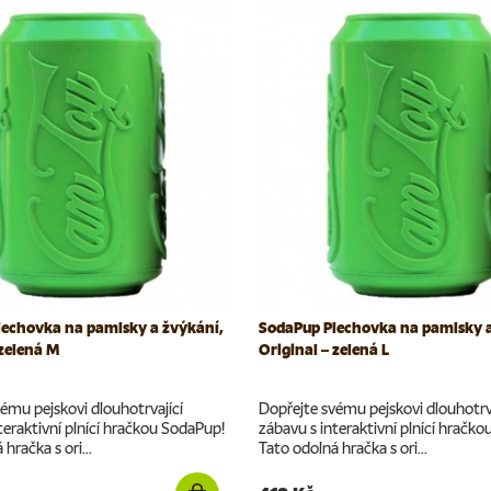
lechovka na pamlsky a žvýkání,
SodaPup Plechovka na pamlsky a
 zelená M
Original – zelená L
ému pejskovi dlouhotrvající
Dopřejte svému pejskovi dlouhotrv
teraktivní plnící hračkou SodaPup!
zábavu s interaktivní plnící hračk
hračka s ori...
Tato odolná hračka s ori...