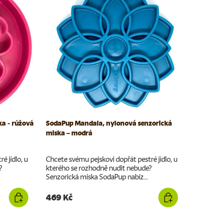
ka - růžová
SodaPup Mandala, nylonová senzorická
miska – modrá
é jídlo, u
Chcete svému pejskovi dopřát pestré jídlo, u
?
kterého se rozhodně nudit nebude?
Senzorická miska SodaPup nabíz...
469 Kč