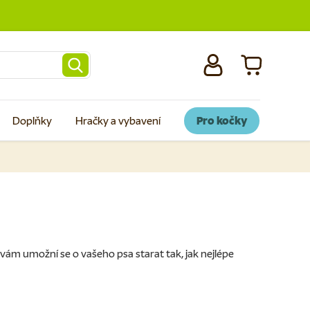
Přihlásit se
Košík
Doplňky
Hračky a vybavení
Pro kočky
ré vám umožní se o vašeho psa starat tak, jak nejlépe