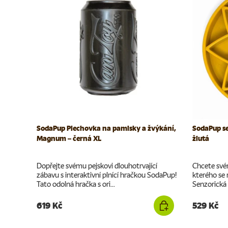
SodaPup Plechovka na pamlsky a žvýkání,
SodaPup se
Magnum – černá XL
žlutá
Dopřejte svému pejskovi dlouhotrvající
Chcete svém
zábavu s interaktivní plnící hračkou SodaPup!
kterého se
Tato odolná hračka s ori...
Senzorická 
619 Kč
529 Kč