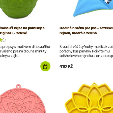
nosauří vejce na pamlsky a
Odolná hračka pro psa – softshe
iginal L - zelené
rejnok, modrá a zelená
(1)
ka pro psy s motivem dinosauřího
Brousí si váš čtyřnohý mazlíček zu
í vašeho psa na dlouhé minuty
pořádný kus paryby? Pořiďte mu
iny) a zajis...
sofshellového rejnoka a on za to spl
410 Kč