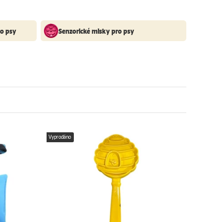
ro psy
Senzorické misky pro psy
Vyprodáno