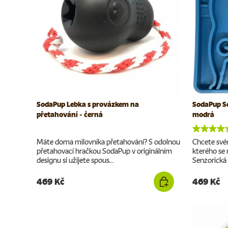
SodaPup Lebka s provázkem na
SodaPup Se
přetahování - černá
modrá
Máte doma milovníka přetahování? S odolnou
Chcete svém
přetahovací hračkou SodaPup v originálním
kterého se
designu si užijete spous...
Senzorická 
469 Kč
469 Kč