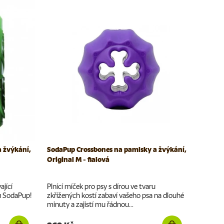
 žvýkání,
SodaPup Crossbones na pamlsky a žvýkání,
Original M - fialová
ající
Plnící míček pro psy s dírou ve tvaru
ou SodaPup!
zkřížených kostí zabaví vašeho psa na dlouhé
minuty a zajistí mu řádnou...