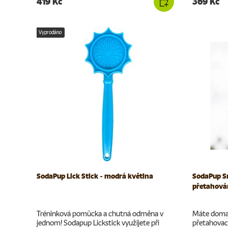
419 Kč
369 Kč
Vyprodáno
SodaPup Lick Stick - modrá květina
SodaPup S
přetahován
Tréninková pomůcka a chutná odměna v
Máte doma 
jednom! Sodapup Lickstick využijete při
přetahovac