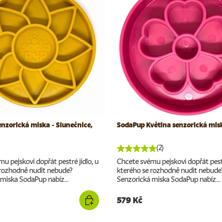
nzorická miska - Slunečnice,
SodaPup Květina senzorická mis
(2)
u pejskovi dopřát pestré jídlo, u
Chcete svému pejskovi dopřát pestr
 rozhodně nudit nebude?
kterého se rozhodně nudit nebude
miska SodaPup nabíz...
Senzorická miska SodaPup nabíz...
579 Kč