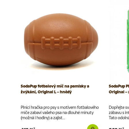
SodaPup fotbalový míč na pamlsky a
SodaPup P
žvýkání, Original L – hnědý
Original –
Plnící hračka pro psy s motivem fotbalového
Dopřejte sv
míče zabaví vašeho psa na dlouhé minuty
zábavu s in
(možná i hodiny) a zajist...
Tato odolná 