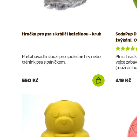
Hračka pro psa s králičí kožešinou - kruh
SodaPup Di
žvýkání, Or
Přetahovadla slouží pro společné hry nebo
Plnící hrač
trénink psa s páníčkem.
vejce zabav
(možná i hod
550 Kč
419 Kč