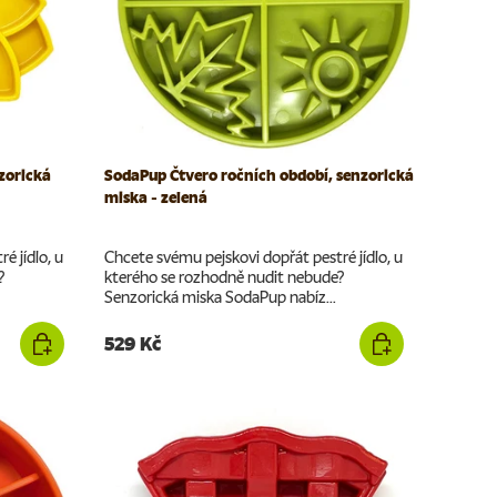
zorická
SodaPup Čtvero ročních období, senzorická
miska - zelená
é jídlo, u
Chcete svému pejskovi dopřát pestré jídlo, u
?
kterého se rozhodně nudit nebude?
Senzorická miska SodaPup nabíz...
529 Kč