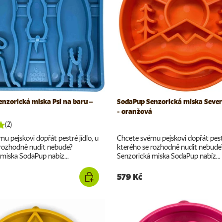
nzorická miska Psi na baru –
SodaPup Senzorická miska Sever
- oranžová
(2)
u pejskovi dopřát pestré jídlo, u
Chcete svému pejskovi dopřát pestr
 rozhodně nudit nebude?
kterého se rozhodně nudit nebude
miska SodaPup nabíz...
Senzorická miska SodaPup nabíz...
579 Kč