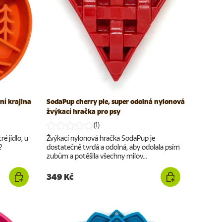
ní krajina
SodaPup cherry pie, super odolná nylonová
žvýkací hračka pro psy
(1)
é jídlo, u
Žvýkací nylonová hračka SodaPup je
?
dostatečně tvrdá a odolná, aby odolala psím
zubům a potěšila všechny milov...
349 Kč