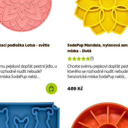
zací podložka Lotus - světle
SodaPup Mandala, nylonová sen
miska - žlutá
(1)
u pejskovi dopřát pestré jídlo, u
Chcete svému pejskovi dopřát pestr
 rozhodně nudit nebude?
kterého se rozhodně nudit nebude
miska SodaPup nabíz...
Senzorická miska SodaPup nabíz...
469 Kč