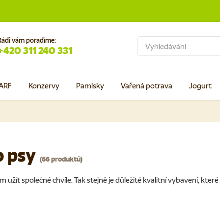
Rádi vám poradíme:
Hledat
+420 311 240 331
ARF
Konzervy
Pamlsky
Vařená potrava
Jogurt
o psy
(66 produktů)
m užít společné chvíle. Tak stejně je důležité kvalitní vybavení, kte