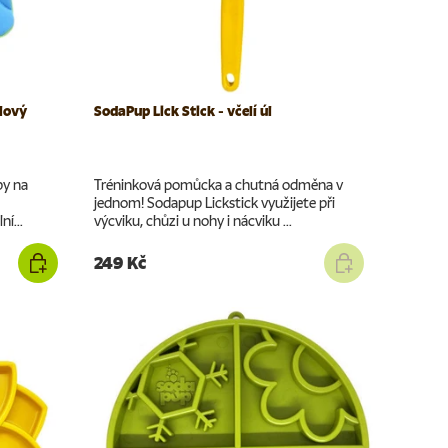
llový
SodaPup Lick Stick - včelí úl
by na
Tréninková pomůcka a chutná odměna v
jednom! Sodapup Lickstick využijete při
ní...
výcviku, chůzi u nohy i nácviku ...
249 Kč