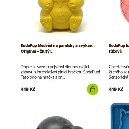
SodaPup Medvěd na pamlsky a žvýkání,
SodaPup lí
Original – žlutý L
růžová
Dopřejte svému pejskovi dlouhotrvající
Chcete svém
zábavu s interaktivní plnící hračkou SodaPup!
kterého se
Tato odolná hračka s ori...
Senzorická 
419 Kč
419 Kč