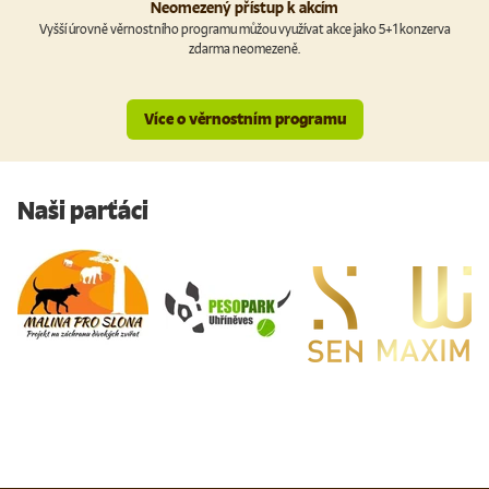
Neomezený přístup k akcím
Vyšší úrovně věrnostního programu můžou využívat akce jako 5+1 konzerva
zdarma neomezeně.
Více o věrnostním programu
Naši parťáci