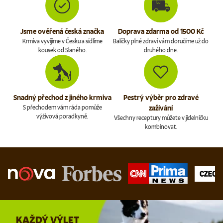
Jsme ověřená česká značka
Doprava zdarma od 1500 Kč
Krmiva vyvíjíme v Česku a sídlíme
Balíčky plné zdraví vám doručíme už do
kousek od Slaného.
druhého dne.
Snadný přechod z jiného krmiva
Pestrý výběr pro zdravé
S přechodem vám ráda pomůže
zažívání
výživová poradkyně.
Všechny receptury můžete v jídelníčku
kombinovat.
KAŽDÝ VÝLET