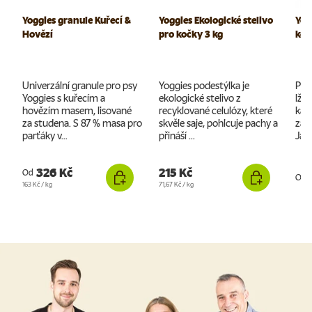
Yoggies granule Kuřecí &
Yoggies Ekologické stelivo
Yog
Hovězí
pro kočky 3 kg
koč
Univerzální granule pro psy
Yoggies podestýlka je
Pro
Yoggies s kuřecím a
ekologické stelivo z
lžič
hovězím masem, lisované
recyklované celulózy, které
kaž
za studena. S 87 % masa pro
skvěle saje, pohlcuje pachy a
za u
parťáky v...
přináší ...
Jako
326 Kč
215 Kč
Od
Od
Cena za jednotku
Cena za jednotku
163 Kč
/
kg
71,67 Kč
/
kg