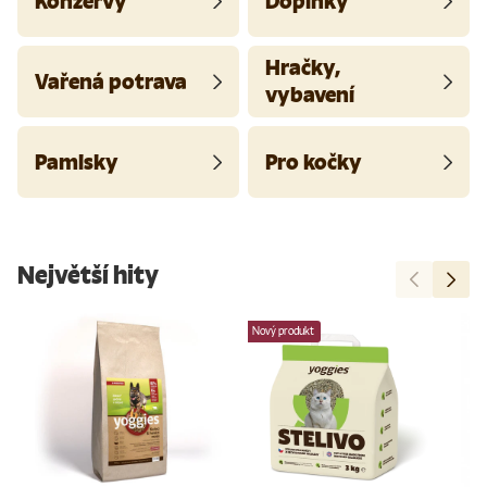
Konzervy
Doplňky
Hračky,
Vařená potrava
vybavení
Pamlsky
Pro kočky
Největší hity
Předchozí
Další
Nový produkt