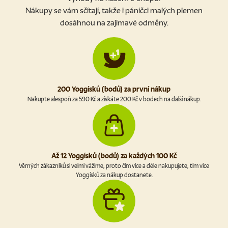
Nákupy se vám sčítají, takže i páníčci malých plemen
dosáhnou na zajímavé odměny.
200 Yoggísků (bodů) za první nákup
Nakupte alespoň za 590 Kč a získáte 200 Kč v bodech na další nákup.
Až 12 Yoggísků (bodů) za každých 100 Kč
Věrných zákazníků si velmi vážíme, proto čím více a déle nakupujete, tím více
Yoggísků za nákup dostanete.