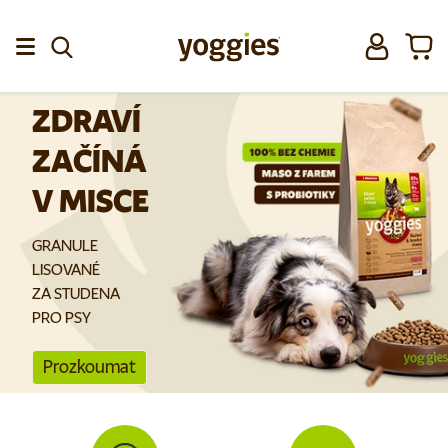
Přeskočit na obsah
Přihlásit se
Koší
Menu
ZDRAVÍ
ZAČÍNÁ
V MISCE
GRANULE
LISOVANÉ
ZA STUDENA
PRO PSY
Prozkoumat