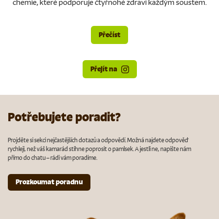
chemie, které podporuje čtyřnohé zdraví každým soustem.
Přečíst
Přejít na
Potřebujete poradit?
Projděte si sekci nejčastějších dotazů a odpovědí. Možná najdete odpověď
rychleji, než váš kamarád stihne poprosit o pamlsek. A jestli ne, napište nám
přímo do chatu – rádi vám poradíme.
Prozkoumat poradnu